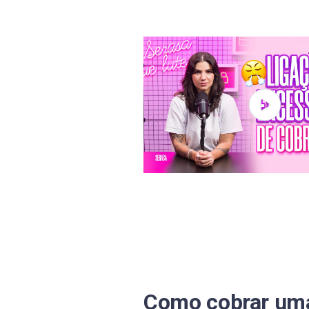
Renegocie suas próprias dívi
E se a negociação não der cer
Perguntas frequentes sobre ne
Como pagar dívida com 90% d
Estou devendo R$ 20 mil. O qu
Como limpar todas as dívidas
É melhor pagar a dívida pelo 
Como cobrar uma dívida de a
Posso cobrar uma dívida de u
Como cobrar um