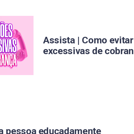
das com ajuda da Serasa
to?
Assista | Como evitar
gociar dívidas
excessivas de cobran
e desconto?
e fazer?
 do CPF?
Serasa ou pelo banco?
lguém que não responde?
m amigo sem parecer interesseiro?
a pessoa educadamente