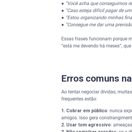
●
“Você acha que conseguimos re
●
“Caso esteja difícil pagar de u
●
“Estou organizando minhas fina
●
“Consegue me dar uma previsão
Essas frases funcionam porque m
“está me devendo há meses”, que
Erros comuns na 
Ao tentar negociar dívidas, muit
frequentes estão:
1. Cobrar em público
: nunca exp
amigos. Isso gera constrangiment
2. Usar tom agressivo
: ameaças
3. Não registrar acordos
: se a 