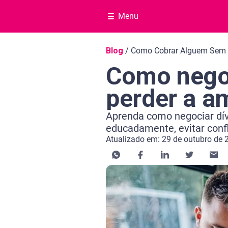
Menu
Navegação do blog
Blog
/
Como Cobrar Alguem Sem 
Como nego
perder a a
Aprenda como negociar dí
educadamente, evitar confl
Atualizado em: 29 de outubro de 
Categoria Educação financeira
Tempo de leitura: 7 minutos