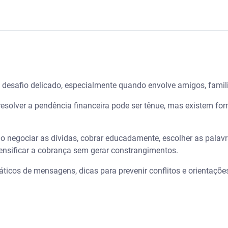
s excessivas de cobrança de dívidas
ucadamente
 desafio delicado, especialmente quando envolve amigos, famil
hatsApp e outras plataformas)
resolver a pendência financeira pode ser tênue, mas existem for
da educadamente
o negociar as dívidas, cobrar educadamente, escolher as palavra
ar a dívida de uma pessoa
nsificar a cobrança sem gerar constrangimentos.
 cobrança
icos de mensagens, dicas para prevenir conflitos e orientações
obranças?
to?