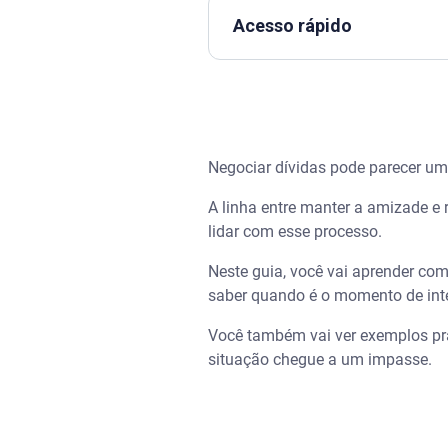
Acesso rápido
Assista | Como evitar ligaçõe
Como cobrar uma pessoa ed
Negociar dívidas pode parecer um
Como cobrar por mensagem (W
A linha entre manter a amizade e 
Frases para cobrar uma dívi
lidar com esse processo.
Neste guia, você vai aprender com
Erros comuns na hora de cobr
saber quando é o momento de inte
Quando e como intensificar a
Você também vai ver exemplos prát
situação chegue a um impasse.
Como evitar problemas com c
E se a negociação não der cer