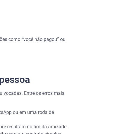
ções como “você não pagou” ou
 pessoa
uivocadas. Entre os erros mais
atsApp ou em uma roda de
re resultam no fim da amizade.
 feito com um contrato simples,