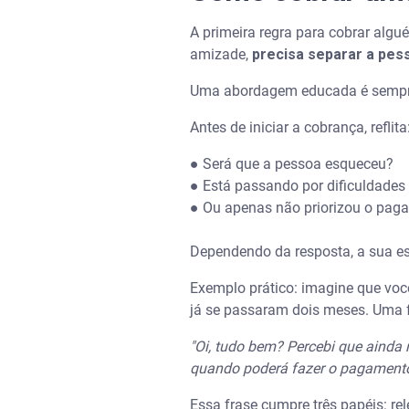
Como negociar as dívidas com
A primeira regra para cobrar algu
amizade,
precisa separar a pes
Uma abordagem educada é sempre c
Antes de iniciar a cobrança, reflita
● Será que a pessoa esqueceu?
● Está passando por dificuldades 
● Ou apenas não priorizou o pag
Dependendo da resposta, a sua es
Exemplo prático: imagine que vo
já se passaram dois meses. Uma f
"Oi, tudo bem? Percebi que aind
quando poderá fazer o pagament
Essa frase cumpre três papéis: re