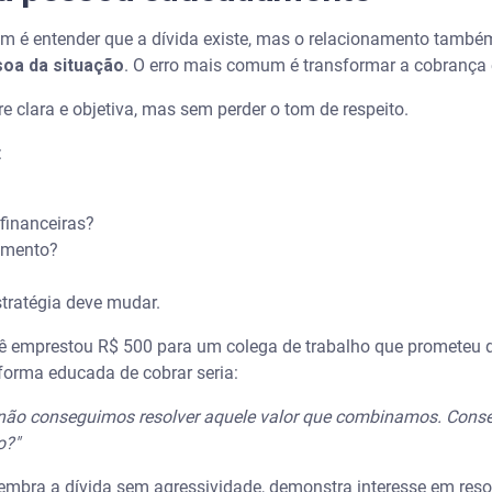
 clientes que atrasam sempre?
ém é entender que a dívida existe, mas o relacionamento também
soa da situação
. O erro mais comum é transformar a cobrança 
lara e objetiva, mas sem perder o tom de respeito.
:
financeiras?
amento?
tratégia deve mudar.
cê emprestou R$ 500 para um colega de trabalho que prometeu
orma educada de cobrar seria:
a não conseguimos resolver aquele valor que combinamos. Cons
o?"
lembra a dívida sem agressividade, demonstra interesse em reso