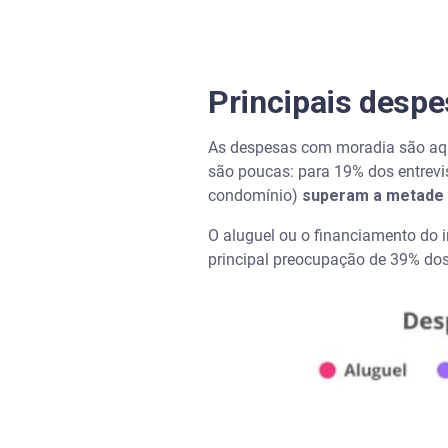
Cuide das despesas da sua ca
Principais desp
Perguntas frequentes sobre 
Como calcular quanto gastar
As despesas com moradia são aquel
são poucas: para 19% dos entrevi
Vale mais a pena alugar ou fi
condomínio)
superam a metade d
O aluguel ou o financiamento do 
O que fazer quando o aluguel
principal preocupação de 39% do
Como organizar contas de luz,
Quais opções de crédito são m
Principais despesas de morad