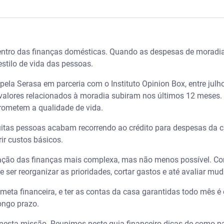
INHO... faça essas contas! | Ep. 1 – Serasa Ensina
entro das finanças domésticas. Quando as despesas de morad
ia
estilo de vida das pessoas.
nto
ela Serasa em parceria com o Instituto Opinion Box, entre julh
valores relacionados à moradia subiram nos últimos 12 meses
s imprevistos
rometem a qualidade de vida.
itas pessoas acabam recorrendo ao crédito para despesas da c
mento
ir custos básicos.
 casa
ização das finanças mais complexa, mas não menos possível. 
 ser reorganizar as prioridades, cortar gastos e até avaliar m
meta financeira, e ter as contas da casa garantidas todo mês é 
longo prazo.
 nesta missão. Reunimos neste guia financeiro dicas de como pa