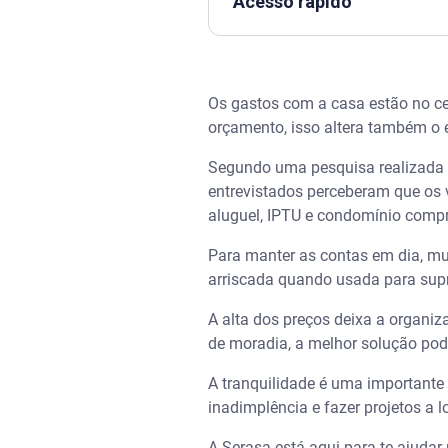
Acesso rápido
Assista | ANTES DE MORAR SOZ
Os gastos com a casa estão no c
Principais despesas de morad
orçamento, isso altera também o 
O peso da falta de planejame
Segundo uma pesquisa realizada p
entrevistados perceberam que os 
A importância de considerar o
aluguel, IPTU e condomínio comp
Para manter as contas em dia, mu
Crédito consciente x endivida
arriscada quando usada para supr
Como organizar as contas da
A alta dos preços deixa a organ
de moradia, a melhor solução pode
Faça um levantamento
A tranquilidade é uma importante 
Classifique os gastos
inadimplência e fazer projetos a 
A Serasa está aqui para te ajudar