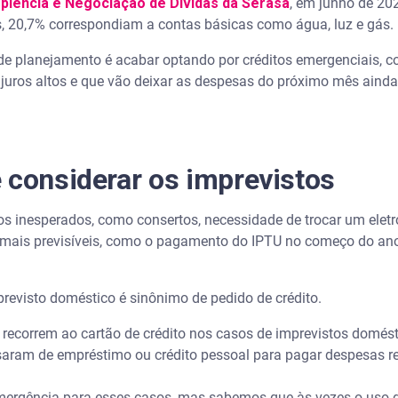
plência e Negociação de Dívidas da Serasa
, em junho de 20
, 20,7% correspondiam a contas básicas como água, luz e gás.
de planejamento é acabar optando por créditos emergenciais, 
uros altos e que vão deixar as despesas do próximo mês ainda
 considerar os imprevistos
s inesperados, como consertos, necessidade de trocar um elet
ão mais previsíveis, como o pagamento do IPTU no começo do ano
mprevisto doméstico é sinônimo de pedido de crédito.
 recorrem ao cartão de crédito nos casos de imprevistos domés
saram de empréstimo ou crédito pessoal para pagar despesas r
 emergência para esses casos, mas sabemos que às vezes o uso d