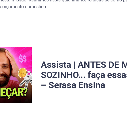
r o orçamento doméstico.
 casa
Assista | ANTES DE
SOZINHO... faça essas
– Serasa Ensina
ia
ue vale mais a pena?
do lápis