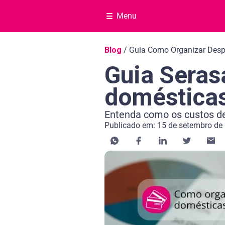
Menu
Navegação do blog
Blog
/
Guia Como Organizar Des
Guia Seras
doméstica
Entenda como os custos de
Publicado em: 15 de setembro de
Categoria Educação financeira
Tempo de leitura: 11 minutos