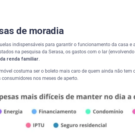
sa com a ajuda da Serasa
esas de moradia
despesas com moradia
 com moradia no orçamento?
as indispensáveis para garantir o funcionamento da casa e até 
stados na pesquisa da Serasa, os gastos com o lar (envolvendo 
nanciar um imóvel?
a renda familiar
.
imóvel costuma ser o boleto mais caro de quem ainda não tem ca
 aumenta e não cabe no orçamento?
s consumidores nos meses de aperto.
 água e gás para não atrasar?
elhores para despesas do lar?
ia