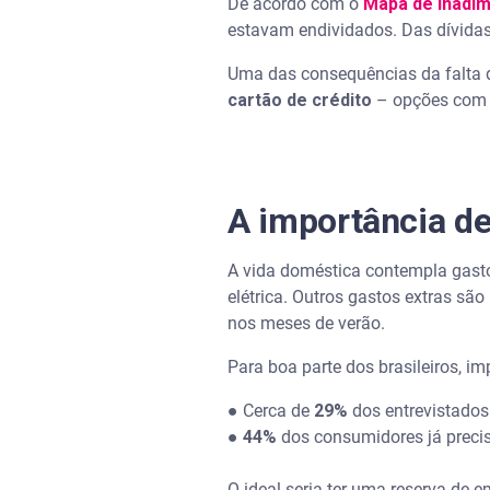
De acordo com o
Mapa de Inadim
estavam endividados. Das dívidas
Uma das consequências da falta 
cartão de crédito
– opções com j
A importância de
A vida doméstica contempla gasto
elétrica. Outros gastos extras s
nos meses de verão.
Para boa parte dos brasileiros, i
● Cerca de
29%
dos entrevistados
●
44%
dos consumidores já preci
O ideal seria ter uma reserva de