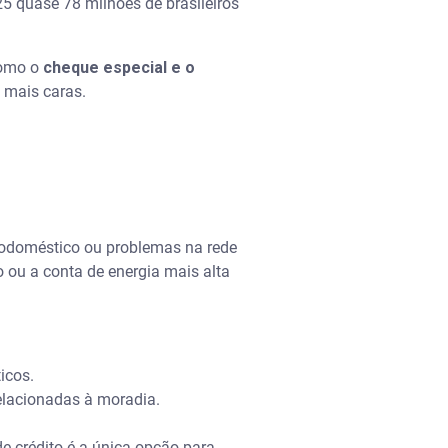
25 quase 78 milhões de brasileiros
como o
cheque especial e o
 mais caras.
rodoméstico ou problemas na rede
 ou a conta de energia mais alta
ticos.
elacionadas à moradia.
e crédito é a única opção para