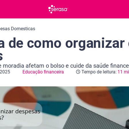
pesas Domesticas
a de como organizar
s
 moradia afetam o bolso e cuide da saúde finance
 2025
Educação financeira
Tempo de leitura:
11 m