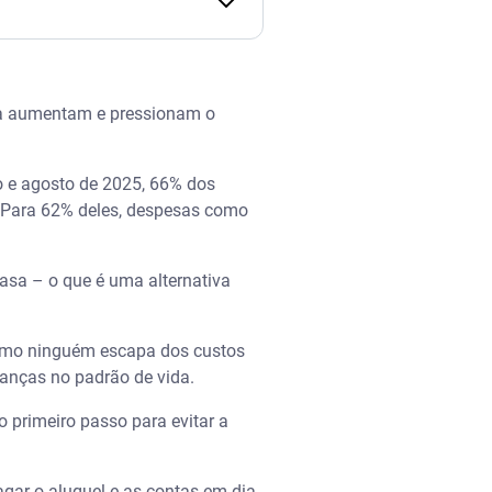
ia aumentam e pressionam o
o e agosto de 2025, 66% dos
. Para 62% deles, despesas como
asa – o que é uma alternativa
Como ninguém escapa dos custos
udanças no padrão de vida.
o primeiro passo para evitar a
gar o aluguel e as contas em dia,