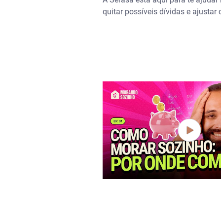
Use ferramentas
quitar possíveis dívidas e ajusta
Não deixe o boleto vencer!
Como organizar as contas da
Reduza os custos mensais
Pague as suas dívidas
Use crédito com consciência
Crie uma reserva de emergênc
Aluguel ou financiamento: o q
Quando cada opção é melhor
Alugar x financiar – na ponta 