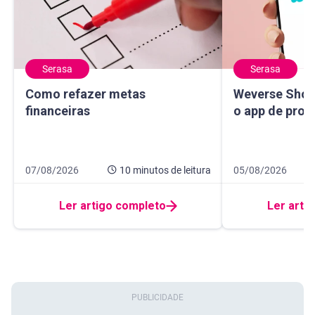
Serasa
Serasa
Como refazer metas financeiras
Weverse Shop: c
Como refazer metas
Weverse Shop
financeiras
o app de prod
Data de publicação 7 de agosto de 2026
10 minutos de leitura
Data de publicaçã
10 minutos de leit
07/08/2026
10 minutos
de leitura
05/08/2026
Ler artigo completo
Ler arti