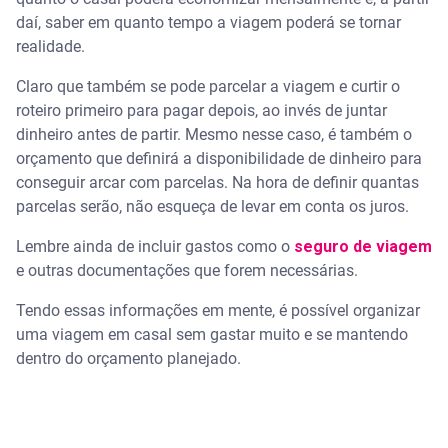
daí, saber em quanto tempo a viagem poderá se tornar
Como organizar a viagem sem comprometer o
realidade.
orçamento
Claro que também se pode parcelar a viagem e curtir o
Use o app da Serasa para manter suas contas
roteiro primeiro para pagar depois, ao invés de juntar
organizadas
dinheiro antes de partir. Mesmo nesse caso, é também o
orçamento que definirá a disponibilidade de dinheiro para
Perguntas frequentes sobre lugares baratos para
viajar em casal no Brasil
conseguir arcar com parcelas. Na hora de definir quantas
parcelas serão, não esqueça de levar em conta os juros.
Onde viajar em casal gastando pouco?
Lembre ainda de incluir gastos como o
seguro de viagem
e outras documentações que forem necessárias.
Como economizar em hospedagem viajando pelo
Brasil?
Tendo essas informações em mente, é possível organizar
uma viagem em casal sem gastar muito e se mantendo
Qual a melhor época para viajar em casal gastando
dentro do orçamento planejado.
pouco?