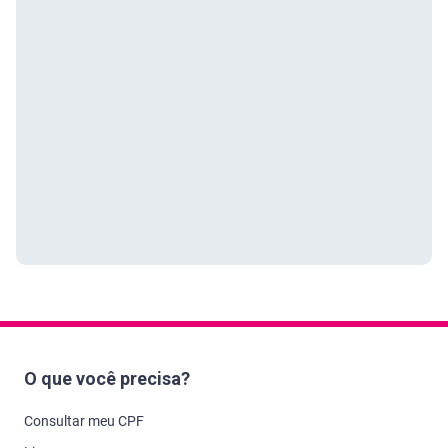
O que você precisa?
Consultar meu CPF
Limpar meu nome
Consultar pontuação do Score
Negociar minhas dívidas
Monitorar meu CPF
Monitoramento Dark Web
Falar com a Serasa
Parceiros Serasa Crédito
Atualizar meus dados
Soluções para empresas
Soluções para grandes empresas