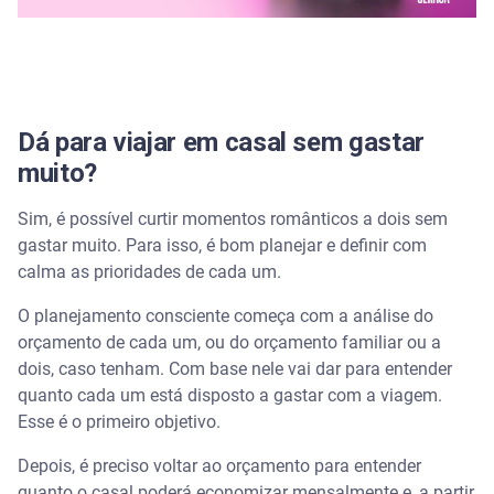
João Pessoa (PB)
Aracaju (SE)
Opções econômicas no Sul para casais
Dá para viajar em casal sem gastar
apaixonados
muito?
Praia do Rosa (SC)
Sim, é possível curtir momentos românticos a dois sem
gastar muito. Para isso, é bom planejar e definir com
Curitiba (PR)
calma as prioridades de cada um.
Cidades acessíveis e encantadoras no Centro-Oeste
O planejamento consciente começa com a análise do
e Norte
orçamento de cada um, ou do orçamento familiar ou a
dois, caso tenham. Com base nele vai dar para entender
Pirenópolis (GO)
quanto cada um está disposto a gastar com a viagem.
Esse é o primeiro objetivo.
Chapada dos Veadeiros (GO)
Depois, é preciso voltar ao orçamento para entender
Alter do Chão (PA)
quanto o casal poderá economizar mensalmente e, a partir