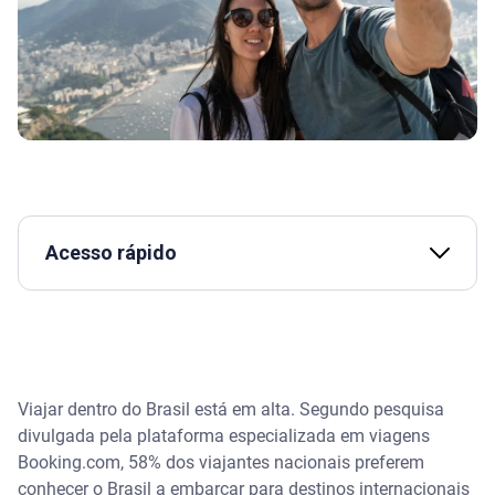
Acesso rápido
Assista | Dicas para viajar gastando pouco! -
Serasa Ensina
Dá para viajar em casal sem gastar muito?
Viajar dentro do Brasil está em alta. Segundo pesquisa
divulgada pela plataforma especializada em viagens
Dicas para economizar em uma viagem romântica
Booking.com, 58% dos viajantes nacionais preferem
conhecer o Brasil a embarcar para destinos internacionais