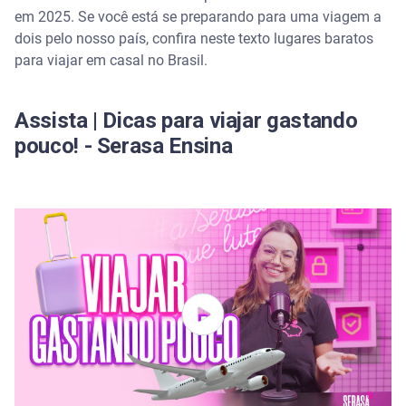
Viaje fora da alta temporada
em 2025. Se você está se preparando para uma viagem a
dois pelo nosso país, confira neste texto lugares baratos
Prefira destinos menos badalados
para viajar em casal no Brasil.
Use aplicativos de descontos e milhas
Assista | Dicas para viajar gastando
Fique em hospedagens alternativas
pouco! - Serasa Ensina
Cozinhar juntos pode ser parte da viagem
Destinos baratos e românticos no Sudeste
Paraty (RJ)
Minas Gerias
Viagens a dois no Nordeste com ótimo custo-
benefício