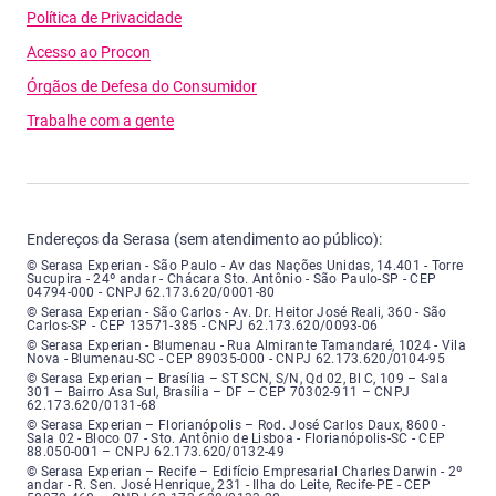
Política de Privacidade
Acesso ao Procon
Órgãos de Defesa do Consumidor
Trabalhe com a gente
Endereços da Serasa (sem atendimento ao público):
Serasa Experian - São Paulo - Endereço: Avenida das Nações Unidas, núme
© Serasa Experian - São Paulo - Av das Nações Unidas, 14.401 - Torre
Sucupira - 24º andar - Chácara Sto. Antônio - São Paulo-SP - CEP
04794-000 - CNPJ 62.173.620/0001-80
Serasa Experian - São Carlos - Endereço: Avenida Doutor Heitor José Real
© Serasa Experian - São Carlos - Av. Dr. Heitor José Reali, 360 - São
Carlos-SP - CEP 13571-385 - CNPJ 62.173.620/0093-06
Serasa Experian - Blumenau - Endereço: Rua Almirante Tamandaré, número
© Serasa Experian - Blumenau - Rua Almirante Tamandaré, 1024 - Vila
Nova - Blumenau-SC - CEP 89035-000 - CNPJ 62.173.620/0104-95
Serasa Experian - Brasília, Endereço: Setor Comercial Norte, sem número, e
© Serasa Experian – Brasília – ST SCN, S/N, Qd 02, Bl C, 109 – Sala
301 – Bairro Asa Sul, Brasília – DF – CEP 70302-911 – CNPJ
62.173.620/0131-68
Serasa Experian - Florianópolis, Endereço: Rodovia José Carlos, número 8
© Serasa Experian – Florianópolis – Rod. José Carlos Daux, 8600 -
Sala 02 - Bloco 07 - Sto. Antônio de Lisboa - Florianópolis-SC - CEP
88.050-001 – CNPJ 62.173.620/0132-49
Serasa Experian - Recife, Endereço: Edifício Empresarial Charles Darwin,
© Serasa Experian – Recife – Edifício Empresarial Charles Darwin - 2º
andar - R. Sen. José Henrique, 231 - Ilha do Leite, Recife-PE - CEP