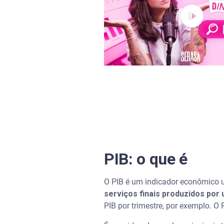
Países com os maiores PIB per
PIB: o que é
O PIB é um indicador econômico 
serviços finais produzidos po
PIB por trimestre, por exemplo. O