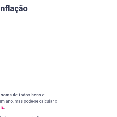
inflação
a soma de todos bens e
m ano, mas pode-se calcular o
ís
.