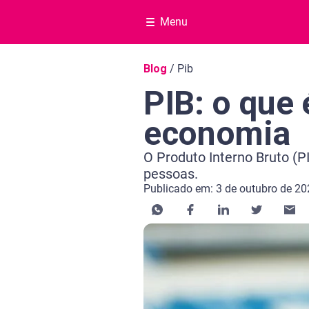
Menu
Navegação do blog
Blog
/
Pib
PIB: o que 
economia
O Produto Interno Bruto (P
pessoas.
Publicado em: 3 de outubro de 20
Categoria Educação financeira
Tempo de leitura: 9 minutos