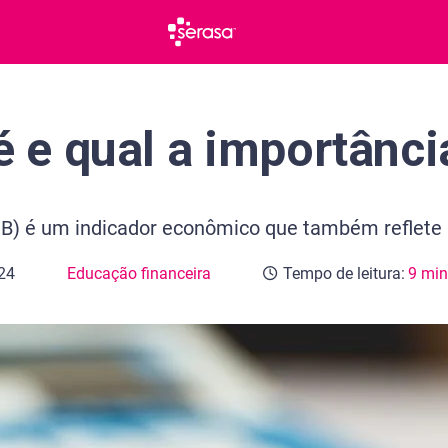
é e qual a importânci
IB) é um indicador econômico que também reflete 
24
Educação financeira
Tempo de leitura:
9 min