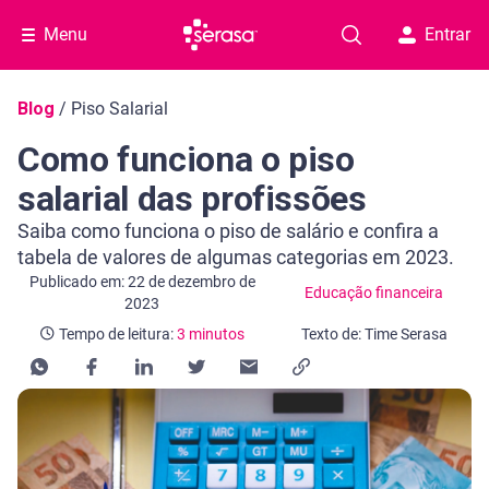
Menu
Entrar
Navegação do blog
Blog
/
Piso Salarial
Como funciona o piso
salarial das profissões
Saiba como funciona o piso de salário e confira a
tabela de valores de algumas categorias em 2023.
Categoria Educação financeira
Tempo de leitura: 3 minutos
Publicado em: 22 de dezembro de
Educação financeira
2023
Tempo de leitura:
3 minutos
Texto de: Time Serasa