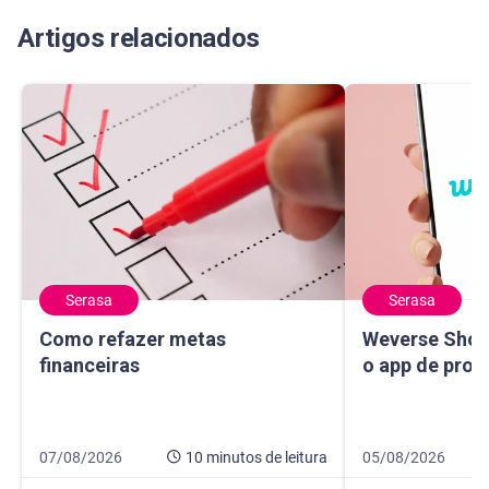
Artigos relacionados
Serasa
Serasa
Como refazer metas financeiras
Weverse Shop: c
Como refazer metas
Weverse Shop
financeiras
o app de prod
Data de publicação 7 de agosto de 2026
10 minutos de leitura
Data de publicaçã
10 minutos de leit
07/08/2026
10 minutos
de leitura
05/08/2026