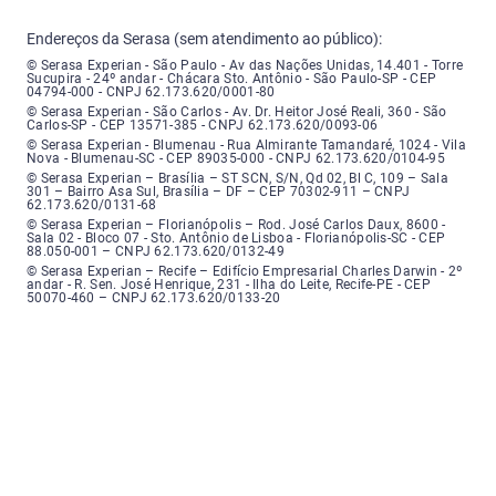
Endereços da Serasa (sem atendimento ao público):
Serasa Experian - São Paulo - Endereço: Avenida das Nações Unidas, núme
© Serasa Experian - São Paulo - Av das Nações Unidas, 14.401 - Torre
Sucupira - 24º andar - Chácara Sto. Antônio - São Paulo-SP - CEP
04794-000 - CNPJ 62.173.620/0001-80
Serasa Experian - São Carlos - Endereço: Avenida Doutor Heitor José Real
© Serasa Experian - São Carlos - Av. Dr. Heitor José Reali, 360 - São
Carlos-SP - CEP 13571-385 - CNPJ 62.173.620/0093-06
Serasa Experian - Blumenau - Endereço: Rua Almirante Tamandaré, número
© Serasa Experian - Blumenau - Rua Almirante Tamandaré, 1024 - Vila
Nova - Blumenau-SC - CEP 89035-000 - CNPJ 62.173.620/0104-95
Serasa Experian - Brasília, Endereço: Setor Comercial Norte, sem número, e
© Serasa Experian – Brasília – ST SCN, S/N, Qd 02, Bl C, 109 – Sala
301 – Bairro Asa Sul, Brasília – DF – CEP 70302-911 – CNPJ
62.173.620/0131-68
Serasa Experian - Florianópolis, Endereço: Rodovia José Carlos, número 8
© Serasa Experian – Florianópolis – Rod. José Carlos Daux, 8600 -
Sala 02 - Bloco 07 - Sto. Antônio de Lisboa - Florianópolis-SC - CEP
88.050-001 – CNPJ 62.173.620/0132-49
Serasa Experian - Recife, Endereço: Edifício Empresarial Charles Darwin,
© Serasa Experian – Recife – Edifício Empresarial Charles Darwin - 2º
andar - R. Sen. José Henrique, 231 - Ilha do Leite, Recife-PE - CEP
50070-460 – CNPJ 62.173.620/0133-20