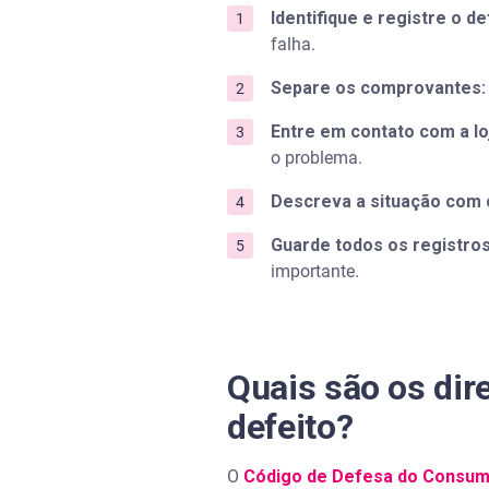
Identifique e registre o de
Checklist de reclamação:
falha.
Conheça seus direitos e protej
Separe os comprovantes:
Entre em contato com a loj
Perguntas frequentes sobre pr
o problema.
Quais são os direitos do cons
Descreva a situação com 
Qual o prazo para solicitar a
Guarde todos os registros
importante.
O que fazer se a loja se recusa
Quando é possível exigir ind
Quais são os di
É obrigatório apresentar a not
defeito?
O
Código de Defesa do Consum