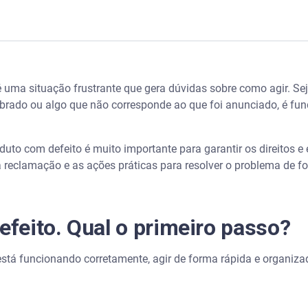
o primeiro passo?
 uma situação frustrante que gera dúvidas sobre como agir. Sej
sumidor em caso de produto com defeito?
brado ou algo que não corresponde ao que foi anunciado, é fu
ltos
uto com defeito é muito importante para garantir os direitos e 
serto
 reclamação e as ações práticas para resolver o problema de fo
 sobre descumprimento de oferta?
efeito. Qual o primeiro passo?
 trocar ou devolver o dinheiro?
está funcionando corretamente, agir de forma rápida e organi
 pedir seu dinheiro de volta? - Serasa Ensina
ar a resolver o problema?