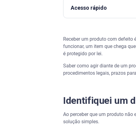
Acesso rápido
Identifiquei um defeito. Qual 
Receber um produto com defeito é
Quais são os direitos do con
funcionar, um item que chega que
é protegido por lei.
Vícios aparentes ou vícios ocu
Saber como agir diante de um prod
O prazo de 30 dias para o con
procedimentos legais, prazos para
O que diz o Artigo 35 do CDC
Identifiquei um d
Quando a loja não é obrigada a
Ao perceber que um produto não 
Assista |Ressarcimento: quando
solução simples.
O que fazer se a loja se recus