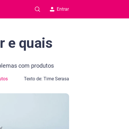
Entrar
r e quais
roblemas com produtos
utos
Texto de: Time Serasa