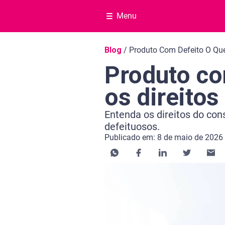
Menu
Navegação do blog
Blog
/
Produto Com Defeito O Qu
Produto com
os direito
Entenda os direitos do co
defeituosos.
Publicado em: 8 de maio de 2026
Categoria Educação financeira
Tempo de leitura: 10 minutos