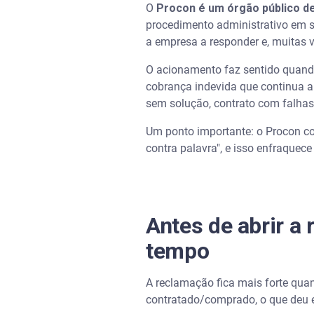
O
Procon é um órgão público d
Como escrever uma reclamaçã
procedimento administrativo em si
a empresa a responder e, muitas ve
É verdade que “o Procon devol
O acionamento faz sentido quando
cobrança indevida que continua a
O que acontece quando algu
sem solução, contrato com falhas
O que fazer se a reclamação n
Um ponto importante: o Procon 
contra palavra", e isso enfraquec
Cuidados na hora de escolher
Direitos do consumidor mais 
Antes de abrir a
O que são danos morais?
tempo
Monitore as finanças para evi
A reclamação fica mais forte quand
Se a dívida for legítima, ne
contratado/comprado, o que deu err