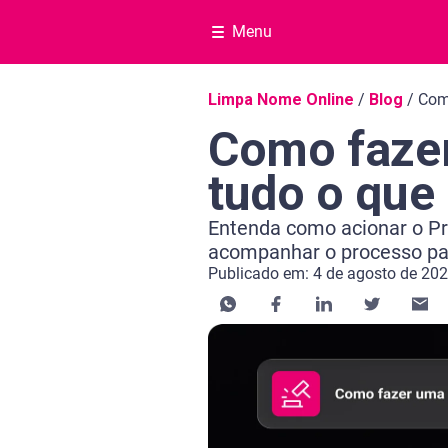
Menu
Navegação do blog
Limpa Nome Online
/
Blog
/
Com
Como fazer
tudo o que
Entenda como acionar o P
acompanhar o processo para
Publicado em: 4 de agosto de 20
Categoria Negociar dívida
Tempo de leitura: 16 minutos