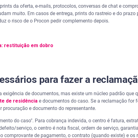
o, prints da oferta, e-mails, protocolos, conversas de chat e co
omo fazer reclamação no Procon
judam muito. Em casos de entrega, prints do rastreio e do prazo
reduz o risco de o Procon pedir complemento depois.
 reclamação no Procon?
r o Procon?
: restituição em dobro
ente reclama no Procon?
o Procon?
ssários para fazer a reclamaç
r uma empresa?
na exigência de documentos, mas existe um núcleo padrão que
e de residência
e documentos do caso. Se a reclamação for fe
r procuração e documento do representante.
nto do caso". Para cobrança indevida, o centro é fatura, extra
eito/serviço, o centro é nota fiscal, ordem de serviço, garantia
é o comprovante de pagamento, o contrato (quando existe) e os 