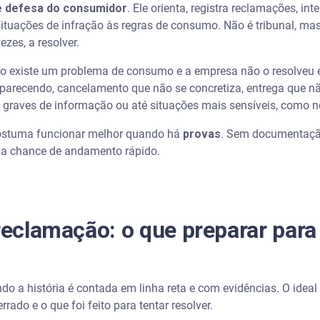
e defesa do consumidor
. Ele orienta, registra reclamações, in
o que a empresa e o Procon entendam rapidamente
tuações de infração às regras de consumo. Não é tribunal, mas 
zes, a resolver.
ve dinheiro”?
 existe um problema de consumo e a empresa não o resolveu em
parecendo, cancelamento que não se concretiza, entrega que nã
ém denuncia uma empresa no Procon?
 graves de informação ou até situações mais sensíveis, como n
ão for resolvida?
costuma funcionar melhor quando há
provas
. Sem documentação
e a chance de andamento rápido.
 empresas e serviços
acionados na prática
 reclamação: o que preparar para
tar que o problema vire uma bola de neve
o a história é contada em linha reta e com evidências. O ideal é
gocie com segurança no Serasa Limpa Nome
ado e o que foi feito para tentar resolver.