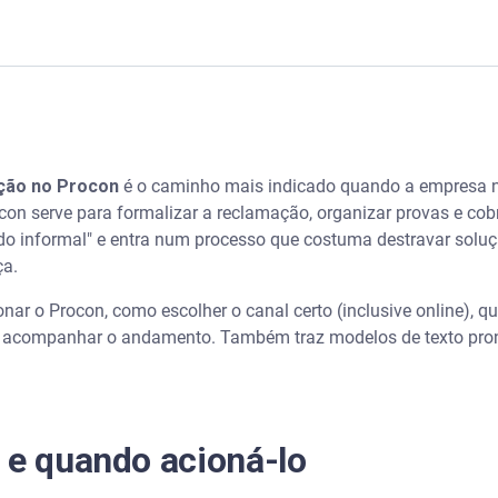
oná-lo
o que preparar para não perder tempo
ção no Procon
é o caminho mais indicado quando a empresa n
 fazer a reclamação
ocon serve para formalizar a reclamação, organizar provas e cob
ido informal" e entra num processo que costuma destravar soluç
: Procon do estado ou Consumidor.gov.br
ça.
onar o Procon, como escolher o canal certo (inclusive online), 
line: passo a passo que funciona na prática
 acompanhar o andamento. Também traz modelos de texto pron
encial
que esperar e quando cobrar
 e quando acioná-lo
rência)