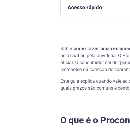
Acesso rápido
O que é o Procon e quando aci
Antes de abrir a reclamação: 
Saber
como fazer uma reclama
Documentos necessários para
pelo chat ou pela ouvidoria. O Pr
oficial. O consumidor sai do "ped
Como escolher o melhor canal
reembolso ou correção de cobran
Este guia explica quando vale aci
Como fazer uma reclamação on
quais prazos são comuns e como
Como fazer a reclamação pres
Prazos e acompanhamento: o 
O que é o Procon
Tabela de prazos médios (refe