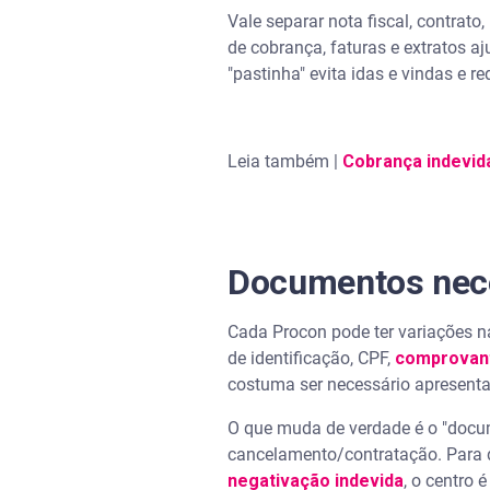
Vale separar nota fiscal, contrat
Perguntas frequentes sobre c
de cobrança, faturas e extratos a
"pastinha" evita idas e vindas e 
O que preciso para abrir uma
Em qual situação pode aciona
Leia também |
Cobrança indevida
O que acontece quando um cli
Precisa de advogado para ir n
Documentos nece
Quais motivos pode denuncia
Cada Procon pode ter variações 
de identificação, CPF,
comprovant
costuma ser necessário apresenta
O que muda de verdade é o "docume
cancelamento/contratação. Para def
negativação indevida
, o centro 