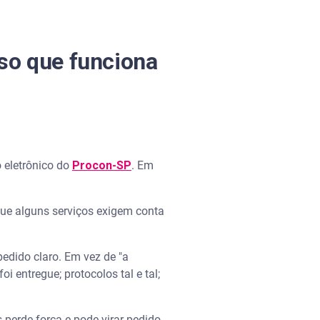
so que funciona
o eletrônico do
Procon-SP
. Em
que alguns serviços exigem conta
edido claro. Em vez de "a
i entregue; protocolos tal e tal;
perde força e pode virar pedido