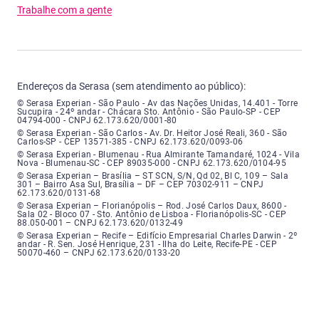
Trabalhe com a gente
Endereços da Serasa (sem atendimento ao público):
Serasa Experian - São Paulo - Endereço: Avenida das Nações Unidas, núme
© Serasa Experian - São Paulo - Av das Nações Unidas, 14.401 - Torre
Sucupira - 24º andar - Chácara Sto. Antônio - São Paulo-SP - CEP
04794-000 - CNPJ 62.173.620/0001-80
Serasa Experian - São Carlos - Endereço: Avenida Doutor Heitor José Real
© Serasa Experian - São Carlos - Av. Dr. Heitor José Reali, 360 - São
Carlos-SP - CEP 13571-385 - CNPJ 62.173.620/0093-06
Serasa Experian - Blumenau - Endereço: Rua Almirante Tamandaré, número
© Serasa Experian - Blumenau - Rua Almirante Tamandaré, 1024 - Vila
Nova - Blumenau-SC - CEP 89035-000 - CNPJ 62.173.620/0104-95
Serasa Experian - Brasília, Endereço: Setor Comercial Norte, sem número, e
© Serasa Experian – Brasília – ST SCN, S/N, Qd 02, Bl C, 109 – Sala
301 – Bairro Asa Sul, Brasília – DF – CEP 70302-911 – CNPJ
62.173.620/0131-68
Serasa Experian - Florianópolis, Endereço: Rodovia José Carlos, número 8
© Serasa Experian – Florianópolis – Rod. José Carlos Daux, 8600 -
Sala 02 - Bloco 07 - Sto. Antônio de Lisboa - Florianópolis-SC - CEP
88.050-001 – CNPJ 62.173.620/0132-49
Serasa Experian - Recife, Endereço: Edifício Empresarial Charles Darwin,
© Serasa Experian – Recife – Edifício Empresarial Charles Darwin - 2º
andar - R. Sen. José Henrique, 231 - Ilha do Leite, Recife-PE - CEP
50070-460 – CNPJ 62.173.620/0133-20