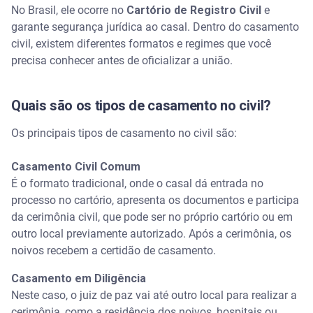
No Brasil, ele ocorre no
Cartório de Registro Civil
e
garante segurança jurídica ao casal. Dentro do casamento
Posso fazer só o casamento religioso?
civil, existem diferentes formatos e regimes que você
precisa conhecer antes de oficializar a união.
Casamento no exterior é reconhecido no Brasil?
Qual o melhor tipo de regime de casamento para
Quais são os tipos de casamento no civil?
quem já tem bens?
Os principais tipos de casamento no civil são:
Casamento Civil Comum
É o formato tradicional, onde o casal dá entrada no
processo no cartório, apresenta os documentos e participa
da cerimônia civil, que pode ser no próprio cartório ou em
outro local previamente autorizado. Após a cerimônia, os
noivos recebem a certidão de casamento.
Casamento em Diligência
Neste caso, o juiz de paz vai até outro local para realizar a
cerimônia, como a residência dos noivos, hospitais ou