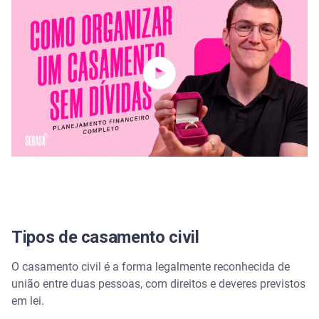
Defina o orçamento total
Liste todos os gastos
Faça orçamentos e negociações
Priorize o que é mais importante
Reserve uma margem para imprevistos
Precisa de ajuda para organizar seu casamento
sem se endividar? Conte com a Serasa!
Tipos de casamento civil
Perguntas frequentes sobre tipos de casamento
O casamento civil é a forma legalmente reconhecida de
Qual o tipo de casamento mais econômico?
união entre duas pessoas, com direitos e deveres previstos
em lei.
Preciso escolher o tipo de regime de casamento?