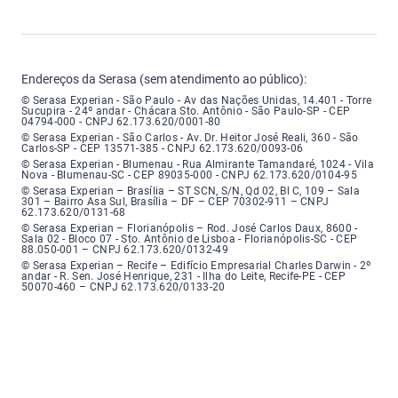
Endereços da Serasa (sem atendimento ao público):
Serasa Experian - São Paulo - Endereço: Avenida das Nações Unidas, núme
© Serasa Experian - São Paulo - Av das Nações Unidas, 14.401 - Torre
Sucupira - 24º andar - Chácara Sto. Antônio - São Paulo-SP - CEP
04794-000 - CNPJ 62.173.620/0001-80
Serasa Experian - São Carlos - Endereço: Avenida Doutor Heitor José Real
© Serasa Experian - São Carlos - Av. Dr. Heitor José Reali, 360 - São
Carlos-SP - CEP 13571-385 - CNPJ 62.173.620/0093-06
Serasa Experian - Blumenau - Endereço: Rua Almirante Tamandaré, número
© Serasa Experian - Blumenau - Rua Almirante Tamandaré, 1024 - Vila
Nova - Blumenau-SC - CEP 89035-000 - CNPJ 62.173.620/0104-95
Serasa Experian - Brasília, Endereço: Setor Comercial Norte, sem número, e
© Serasa Experian – Brasília – ST SCN, S/N, Qd 02, Bl C, 109 – Sala
301 – Bairro Asa Sul, Brasília – DF – CEP 70302-911 – CNPJ
62.173.620/0131-68
Serasa Experian - Florianópolis, Endereço: Rodovia José Carlos, número 8
© Serasa Experian – Florianópolis – Rod. José Carlos Daux, 8600 -
Sala 02 - Bloco 07 - Sto. Antônio de Lisboa - Florianópolis-SC - CEP
88.050-001 – CNPJ 62.173.620/0132-49
Serasa Experian - Recife, Endereço: Edifício Empresarial Charles Darwin,
© Serasa Experian – Recife – Edifício Empresarial Charles Darwin - 2º
andar - R. Sen. José Henrique, 231 - Ilha do Leite, Recife-PE - CEP
50070-460 – CNPJ 62.173.620/0133-20