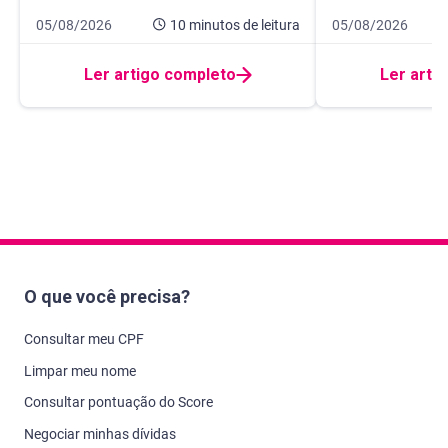
Data de publicação 5 de agosto de 2026
10 minutos de leitura
Data de publicaçã
14 minutos de leit
05/08/2026
10 minutos
de leitura
05/08/2026
Ler artigo completo
Ler arti
O que você precisa?
Consultar meu CPF
Limpar meu nome
Consultar pontuação do Score
Negociar minhas dívidas