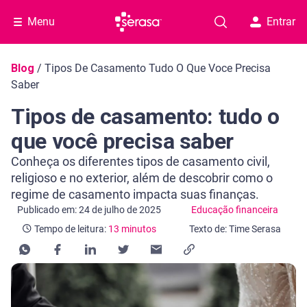
Menu
Entrar
Navegação do blog
Blog
/
Tipos De Casamento Tudo O Que Voce Precisa
Saber
Tipos de casamento: tudo o
que você precisa saber
Conheça os diferentes tipos de casamento civil,
religioso e no exterior, além de descobrir como o
regime de casamento impacta suas finanças.
Categoria Educação financeira
Tempo de leitura: 13 minutos
Publicado em: 24 de julho de 2025
Educação financeira
Tempo de leitura:
13 minutos
Texto de: Time Serasa