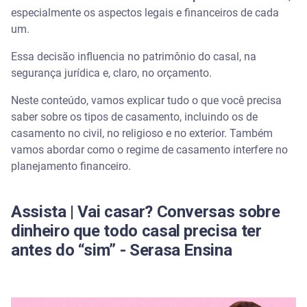
especialmente os aspectos legais e financeiros de cada
Casamento Civil Comum
um.
Essa decisão influencia no patrimônio do casal, na
Casamento em Diligência
segurança jurídica e, claro, no orçamento.
Casamento Religioso com Efeito Civil
Neste conteúdo, vamos explicar tudo o que você precisa
saber sobre os tipos de casamento, incluindo os de
Tipos de regime de casamento
casamento no civil, no religioso e no exterior. Também
vamos abordar como o regime de casamento interfere no
Tipos de casamento religioso
planejamento financeiro.
Casamento no exterior: o que considerar antes de
escolher essa opção
Assista | Vai casar? Conversas sobre
dinheiro que todo casal precisa ter
Como os tipos de casamento podem impactar o
antes do “sim” - Serasa Ensina
planejamento financeiro
Como planejar os gastos do casamento (inclusive a
lua de mel)