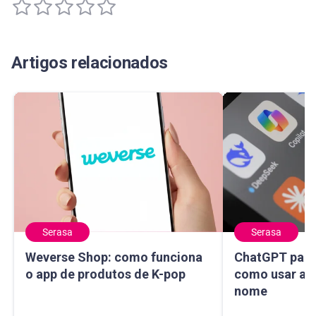
Artigos relacionados
Serasa
Serasa
Weverse Shop: como funciona o app de produtos de K-pop
ChatGPT para sa
Weverse Shop: como funciona
ChatGPT para 
o app de produtos de K-pop
como usar a I
nome