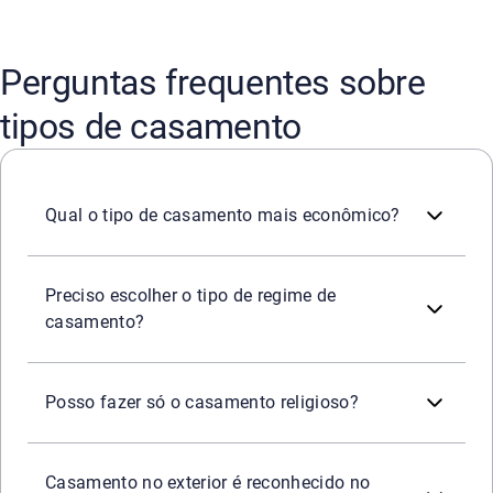
Perguntas frequentes sobre
tipos de casamento
O casamento civil simples, realizado no cartório, costu
Qual o tipo de casamento mais econômico?
Sim, todo casal que oficializa a união precisa escolher o
Preciso escolher o tipo de regime de
casamento?
Pode, mas ele terá apenas valor simbólico. Para ter valida
Posso fazer só o casamento religioso?
Sim, desde que siga as leis do país estrangeiro, seja regi
Casamento no exterior é reconhecido no