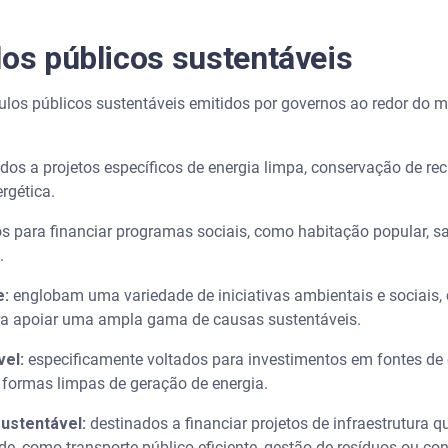
los públicos sustentáveis
tulos públicos sustentáveis emitidos por governos ao redor do
dos a projetos específicos de energia limpa, conservação de rec
rgética.
s para financiar programas sociais, como habitação popular, s
.
e:
englobam uma variedade de iniciativas ambientais e sociais
ara apoiar uma ampla gama de causas sustentáveis.
vel:
especificamente voltados para investimentos em fontes de e
as formas limpas de geração de energia.
sustentável:
destinados a financiar projetos de infraestrutura 
e, como transporte público eficiente, gestão de resíduos ou con