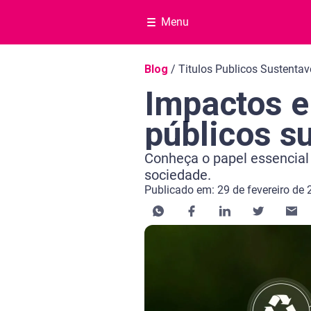
Menu
Navegação do blog
Blog
/
Titulos Publicos Sustentav
Impactos e
públicos s
Conheça o papel essencial 
sociedade.
Publicado em: 29 de fevereiro de
Categoria Educação financeira
Tempo de leitura: 10 minutos