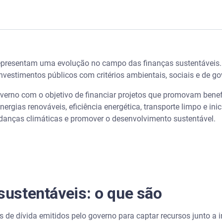
 o que são
 representam uma evolução no campo das finanças sustentáveis.
sustentáveis
investimentos públicos com critérios ambientais, sociais e de g
no Brasil
overno com o objetivo de financiar projetos que promovam benef
nergias renováveis, eficiência energética, transporte limpo e ini
 investimento: primeiros passos!
danças climáticas e promover o desenvolvimento sustentável.
 sustentáveis: o que são
entáveis
 de dívida emitidos pelo governo para captar recursos junto 