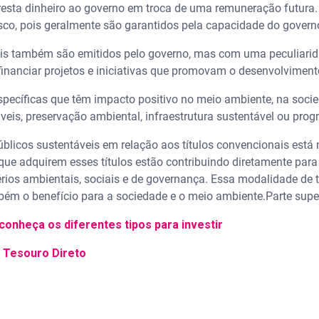
resta dinheiro ao governo em troca de uma remuneração futura
isco, pois geralmente são garantidos pela capacidade do govern
veis também são emitidos pelo governo, mas com uma peculiarid
 financiar projetos e iniciativas que promovam o desenvolviment
specíficas que têm impacto positivo no meio ambiente, na soc
eis, preservação ambiental, infraestrutura sustentável ou prog
públicos sustentáveis em relação aos títulos convencionais está
 que adquirem esses títulos estão contribuindo diretamente para
térios ambientais, sociais e de governança. Essa modalidade de 
ém o benefício para a sociedade e o meio ambiente.Parte super
 conheça os diferentes tipos para investir
 Tesouro Direto