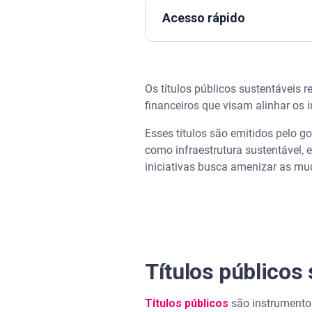
Acesso rápido
Títulos públicos sustentáveis:
Os títulos públicos sustentáveis
Exemplos de títulos públicos 
financeiros que visam alinhar os 
Títulos públicos sustentáveis 
Esses títulos são emitidos pelo g
como infraestrutura sustentável, e
Assista | Do endividamento ao
iniciativas busca amenizar as mu
Impactos ambientais
Benefícios sociais
Impacto econômico
Títulos públicos
Mercado global de títulos sust
Títulos públicos
são instrumentos