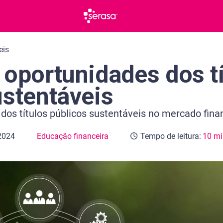
eis
 oportunidades dos tí
ustentáveis
dos títulos públicos sustentáveis no mercado fina
 2024
Educação financeira
Tempo de leitura:
10 mi