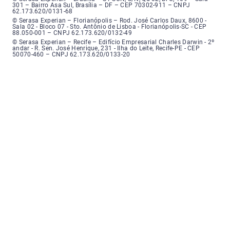
301 – Bairro Asa Sul, Brasília – DF – CEP 70302-911 – CNPJ
62.173.620/0131-68
Serasa Experian - Florianópolis, Endereço: Rodovia José Carlos, número 8
© Serasa Experian – Florianópolis – Rod. José Carlos Daux, 8600 -
Sala 02 - Bloco 07 - Sto. Antônio de Lisboa - Florianópolis-SC - CEP
88.050-001 – CNPJ 62.173.620/0132-49
Serasa Experian - Recife, Endereço: Edifício Empresarial Charles Darwin,
© Serasa Experian – Recife – Edifício Empresarial Charles Darwin - 2º
andar - R. Sen. José Henrique, 231 - Ilha do Leite, Recife-PE - CEP
50070-460 – CNPJ 62.173.620/0133-20