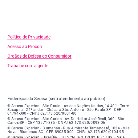
Política de Privacidade
Acesso ao Procon
Órgãos de Defesa do Consumidor
Trabalhe com a gente
Endereços da Serasa (sem atendimento ao público):
Serasa Experian - São Paulo - Endereço: Avenida das Nações Unidas, núme
© Serasa Experian - São Paulo - Av das Nações Unidas, 14.401 - Torre
Sucupira - 24º andar - Chácara Sto. Antônio - São Paulo-SP - CEP
04794-000 - CNPJ 62.173.620/0001-80
Serasa Experian - São Carlos - Endereço: Avenida Doutor Heitor José Real
© Serasa Experian - São Carlos - Av. Dr. Heitor José Reali, 360 - São
Carlos-SP - CEP 13571-385 - CNPJ 62.173.620/0093-06
Serasa Experian - Blumenau - Endereço: Rua Almirante Tamandaré, número
© Serasa Experian - Blumenau - Rua Almirante Tamandaré, 1024 - Vila
Nova - Blumenau-SC - CEP 89035-000 - CNPJ 62.173.620/0104-95
Serasa Experian - Brasília, Endereço: Setor Comercial Norte, sem número, e
© Serasa Experian – Brasília – ST SCN, S/N, Qd 02, Bl C, 109 – Sala