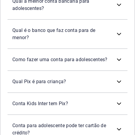
Também é importante que o aplicativo seja simples para 
Qual a melhor conta bancária para
adolescentes?
Diversas instituições oferecem conta para menores de 18
Qual é o banco que faz conta para de
menor?
Em geral, a abertura ocorre pelo aplicativo da instituiçã
Como fazer uma conta para adolescentes?
Não existe um “Pix infantil” específico. O Pix funciona n
Qual Pix é para criança?
Sim. A Conta Kids do Banco Inter permite o uso do Pix. 
Conta Kids Inter tem Pix?
Na maioria das instituições, a conta para menores ofere
Conta para adolescente pode ter cartão de
crédito?