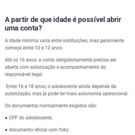
Como fazer uma conta para adolescentes?
Qual Pix é para criança?
A partir de que idade é possível abrir
uma conta?
Conta Kids Inter tem Pix?
A idade mínima varia entre instituições, mas geralmente
Conta para adolescente pode ter cartão de crédito?
começa entre 10 e 12 anos.
Até os 16 anos, a conta obrigatoriamente precisa ser
É seguro abrir conta digital para adolescente?
aberta com autorização e acompanhamento do
responsável legal.
Entre 16 e 18 anos, o adolescente ainda depende da
autorização, mas já pode ter mais autonomia operacional.
Os documentos normalmente exigidos são:
● CPF do adolescente;
● documento oficial com foto;