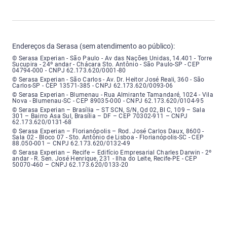
Endereços da Serasa (sem atendimento ao público):
Serasa Experian - São Paulo - Endereço: Avenida das Nações Unidas, núme
© Serasa Experian - São Paulo - Av das Nações Unidas, 14.401 - Torre
Sucupira - 24º andar - Chácara Sto. Antônio - São Paulo-SP - CEP
04794-000 - CNPJ 62.173.620/0001-80
Serasa Experian - São Carlos - Endereço: Avenida Doutor Heitor José Real
© Serasa Experian - São Carlos - Av. Dr. Heitor José Reali, 360 - São
Carlos-SP - CEP 13571-385 - CNPJ 62.173.620/0093-06
Serasa Experian - Blumenau - Endereço: Rua Almirante Tamandaré, número
© Serasa Experian - Blumenau - Rua Almirante Tamandaré, 1024 - Vila
Nova - Blumenau-SC - CEP 89035-000 - CNPJ 62.173.620/0104-95
Serasa Experian - Brasília, Endereço: Setor Comercial Norte, sem número, e
© Serasa Experian – Brasília – ST SCN, S/N, Qd 02, Bl C, 109 – Sala
301 – Bairro Asa Sul, Brasília – DF – CEP 70302-911 – CNPJ
62.173.620/0131-68
Serasa Experian - Florianópolis, Endereço: Rodovia José Carlos, número 8
© Serasa Experian – Florianópolis – Rod. José Carlos Daux, 8600 -
Sala 02 - Bloco 07 - Sto. Antônio de Lisboa - Florianópolis-SC - CEP
88.050-001 – CNPJ 62.173.620/0132-49
Serasa Experian - Recife, Endereço: Edifício Empresarial Charles Darwin,
© Serasa Experian – Recife – Edifício Empresarial Charles Darwin - 2º
andar - R. Sen. José Henrique, 231 - Ilha do Leite, Recife-PE - CEP
50070-460 – CNPJ 62.173.620/0133-20