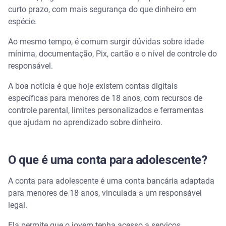
curto prazo, com mais segurança do que dinheiro em
Assista | Conta digital para menores de 18 anos:
espécie.
como funciona e como abrir?
Ao mesmo tempo, é comum surgir dúvidas sobre idade
Por que abrir uma conta para adolescentes ainda
mínima, documentação, Pix, cartão e o nível de controle do
jovens?
responsável.
A boa notícia é que hoje existem contas digitais
1. Educação financeira na prática
específicas para menores de 18 anos, com recursos de
controle parental, limites personalizados e ferramentas
2. Autonomia com supervisão
que ajudam no aprendizado sobre dinheiro.
3. Mais segurança que dinheiro em espécie
O que é uma conta para adolescente?
Como funciona o controle parental nas contas para
menores?
A conta para adolescente é uma conta bancária adaptada
para menores de 18 anos, vinculada a um responsável
Quais são as melhores contas para adolescentes?
legal.
Conta Kids Inter, do Banco Inter
Ela permite que o jovem tenha acesso a serviços