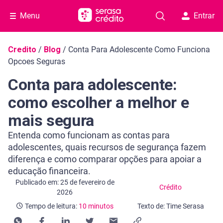
Menu
Entrar
Navegação do blog
Credito
/
Blog
/
Conta Para Adolescente Como Funciona
Opcoes Seguras
Conta para adolescente:
como escolher a melhor e
mais segura
Entenda como funcionam as contas para
adolescentes, quais recursos de segurança fazem
diferença e como comparar opções para apoiar a
educação financeira.
Categoria Crédito
Tempo de leitura: 10 minutos
Publicado em: 25 de fevereiro de
Crédito
2026
Tempo de leitura:
10 minutos
Texto de: Time Serasa