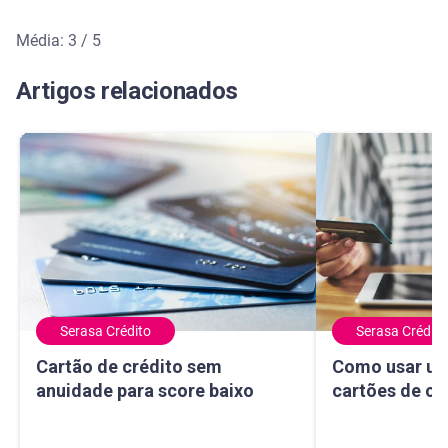
Média: 3 / 5
Média de avaliação: 3 de 5
Artigos relacionados
Serasa Crédito
Serasa Crédito
Cartão de crédito sem anuidade para score baixo
Como usar um ma
Cartão de crédito sem
Como usar um
anuidade para score baixo
cartões de cr