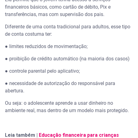
financeiros básicos, como cartão de débito, Pix e
Conta para menores do Nubank
transferências, mas com supervisão dos pais.
NextJoy, do Next
Diferente de uma conta tradicional para adultos, esse tipo
de conta costuma ter:
C6 Yellow do C6 Bank
● limites reduzidos de movimentação;
Quais recursos são mais importantes em uma
● proibição de crédito automático (na maioria dos casos)
conta jovem?
● controle parental pelo aplicativo;
Conheça o Serasa Crédito: compare opções com
mais segurança
● necessidade de autorização do responsável para
abertura.
Perguntas Frequentes sobre conta para adolescente
Ou seja: o adolescente aprende a usar dinheiro no
ambiente real, mas dentro de um modelo mais protegido.
Qual a melhor conta bancária para adolescentes?
Qual é o banco que faz conta para de menor?
Leia também |
Educação financeira para crianças