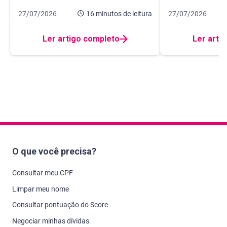
Data de publicação 27 de julho de 2026
16 minutos de leitura
Data de publicação
10 minutos de leit
27/07/2026
16 minutos
de leitura
27/07/2026
Ler artigo completo
Ler arti
O que você precisa?
Consultar meu CPF
Limpar meu nome
Consultar pontuação do Score
Negociar minhas dívidas