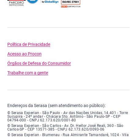
Política de Privacidade
Acesso ao Procon
Órgãos de Defesa do Consumidor
Trabalhe com a gente
Endereços da Serasa (sem atendimento ao público):
Serasa Experian - São Paulo - Endereço: Avenida das Nações Unidas, núme
© Serasa Experian - São Paulo - Av das Nações Unidas, 14.401 - Torre
Sucupira - 24º andar - Chácara Sto. Antônio - São Paulo-SP - CEP
04794-000 - CNPJ 62.173.620/0001-80
Serasa Experian - São Carlos - Endereço: Avenida Doutor Heitor José Real
© Serasa Experian - São Carlos - Av. Dr. Heitor José Reali, 360 - São
Carlos-SP - CEP 13571-385 - CNPJ 62.173.620/0093-06
Serasa Experian - Blumenau - Endereço: Rua Almirante Tamandaré, número
© Serasa Experian - Blumenau - Rua Almirante Tamandaré, 1024 - Vila