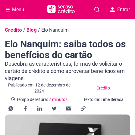
Menu
Entrar
Navegação do blog
Credito
/
Blog
/
Elo Nanquim
Elo Nanquim: saiba todos os
benefícios do cartão
Descubra as características, formas de solicitar o
cartão de crédito e como aproveitar benefícios em
viagens.
Categoria Crédito
Tempo de leitura: 7 minutos
Publicado em: 12 de dezembro de
Crédito
2024
Tempo de leitura:
7 minutos
Texto de: Time Serasa