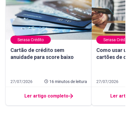
Serasa Crédito
Serasa Crédito
Cartão de crédito sem anuidade para score baixo
Como usar um ma
Cartão de crédito sem
Como usar um
anuidade para score baixo
cartões de cr
Data de publicação 27 de julho de 2026
16 minutos de leitura
Data de publicação
10 minutos de leit
27/07/2026
16 minutos
de leitura
27/07/2026
Ler artigo completo
Ler arti