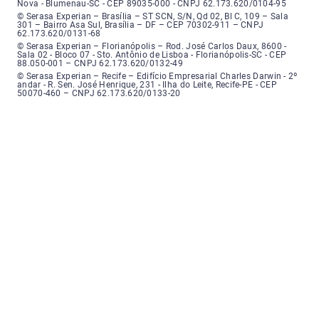
Nova - Blumenau-SC - CEP 89035-000 - CNPJ 62.173.620/0104-95
Serasa Experian - Brasília, Endereço: Setor Comercial Norte, sem número, e
© Serasa Experian – Brasília – ST SCN, S/N, Qd 02, Bl C, 109 – Sala
301 – Bairro Asa Sul, Brasília – DF – CEP 70302-911 – CNPJ
62.173.620/0131-68
Serasa Experian - Florianópolis, Endereço: Rodovia José Carlos, número 8
© Serasa Experian – Florianópolis – Rod. José Carlos Daux, 8600 -
Sala 02 - Bloco 07 - Sto. Antônio de Lisboa - Florianópolis-SC - CEP
88.050-001 – CNPJ 62.173.620/0132-49
Serasa Experian - Recife, Endereço: Edifício Empresarial Charles Darwin,
© Serasa Experian – Recife – Edifício Empresarial Charles Darwin - 2º
andar - R. Sen. José Henrique, 231 - Ilha do Leite, Recife-PE - CEP
50070-460 – CNPJ 62.173.620/0133-20