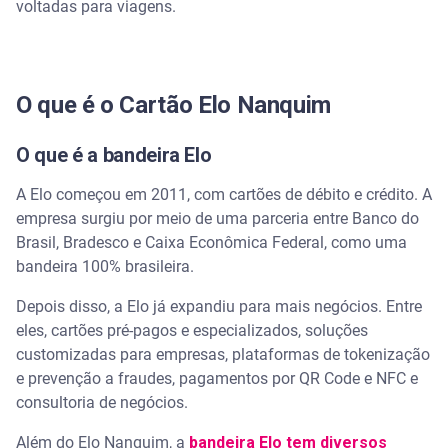
Quais são as principais características do Cartão
voltadas para viagens.
Elo Nanquim?
Quais são os benefícios exclusivos do Cartão Elo
Nanquim?
O que é o Cartão Elo Nanquim
Como aproveitar as vantagens de viagens com o
Elo Nanquim?
O que é a bandeira Elo
A Elo começou em 2011, com cartões de débito e crédito. A
Assista | Como acumular milhas no cartão de
crédito?
empresa surgiu por meio de uma parceria entre Banco do
Brasil, Bradesco e Caixa Econômica Federal, como uma
Como solicitar o Cartão Elo Nanquim e quais são
bandeira 100% brasileira.
os requisitos?
Depois disso, a Elo já expandiu para mais negócios. Entre
eles, cartões pré-pagos e especializados, soluções
Pesquise opções de crédito
customizadas para empresas, plataformas de tokenização
e prevenção a fraudes, pagamentos por QR Code e NFC e
consultoria de negócios.
Além do Elo Nanquim, a
bandeira Elo tem diversos