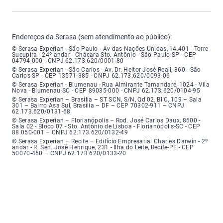
Endereços da Serasa (sem atendimento ao público):
Serasa Experian - São Paulo - Endereço: Avenida das Nações Unidas, núme
© Serasa Experian - São Paulo - Av das Nações Unidas, 14.401 - Torre
Sucupira - 24º andar - Chácara Sto. Antônio - São Paulo-SP - CEP
04794-000 - CNPJ 62.173.620/0001-80
Serasa Experian - São Carlos - Endereço: Avenida Doutor Heitor José Real
© Serasa Experian - São Carlos - Av. Dr. Heitor José Reali, 360 - São
Carlos-SP - CEP 13571-385 - CNPJ 62.173.620/0093-06
Serasa Experian - Blumenau - Endereço: Rua Almirante Tamandaré, número
© Serasa Experian - Blumenau - Rua Almirante Tamandaré, 1024 - Vila
Nova - Blumenau-SC - CEP 89035-000 - CNPJ 62.173.620/0104-95
Serasa Experian - Brasília, Endereço: Setor Comercial Norte, sem número, e
© Serasa Experian – Brasília – ST SCN, S/N, Qd 02, Bl C, 109 – Sala
301 – Bairro Asa Sul, Brasília – DF – CEP 70302-911 – CNPJ
62.173.620/0131-68
Serasa Experian - Florianópolis, Endereço: Rodovia José Carlos, número 8
© Serasa Experian – Florianópolis – Rod. José Carlos Daux, 8600 -
Sala 02 - Bloco 07 - Sto. Antônio de Lisboa - Florianópolis-SC - CEP
88.050-001 – CNPJ 62.173.620/0132-49
Serasa Experian - Recife, Endereço: Edifício Empresarial Charles Darwin,
© Serasa Experian – Recife – Edifício Empresarial Charles Darwin - 2º
andar - R. Sen. José Henrique, 231 - Ilha do Leite, Recife-PE - CEP
50070-460 – CNPJ 62.173.620/0133-20