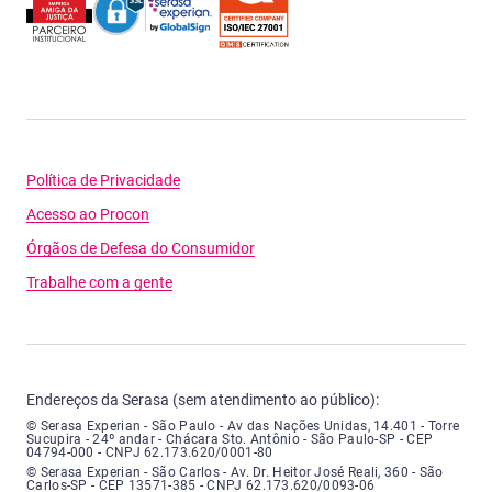
Política de Privacidade
Acesso ao Procon
Órgãos de Defesa do Consumidor
Trabalhe com a gente
Endereços da Serasa (sem atendimento ao público):
Serasa Experian - São Paulo - Endereço: Avenida das Nações Unidas, núme
© Serasa Experian - São Paulo - Av das Nações Unidas, 14.401 - Torre
Sucupira - 24º andar - Chácara Sto. Antônio - São Paulo-SP - CEP
04794-000 - CNPJ 62.173.620/0001-80
Serasa Experian - São Carlos - Endereço: Avenida Doutor Heitor José Real
© Serasa Experian - São Carlos - Av. Dr. Heitor José Reali, 360 - São
Carlos-SP - CEP 13571-385 - CNPJ 62.173.620/0093-06