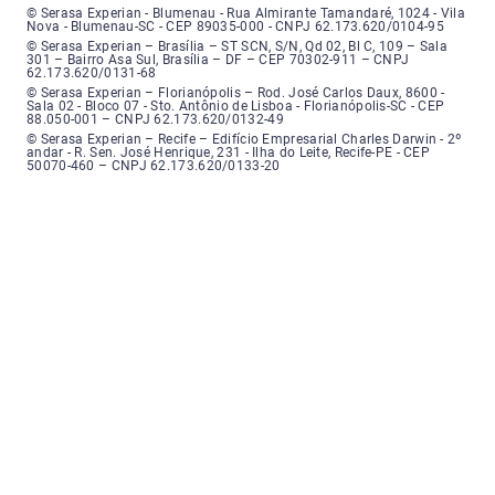
Serasa Experian - Blumenau - Endereço: Rua Almirante Tamandaré, número
© Serasa Experian - Blumenau - Rua Almirante Tamandaré, 1024 - Vila
Nova - Blumenau-SC - CEP 89035-000 - CNPJ 62.173.620/0104-95
Serasa Experian - Brasília, Endereço: Setor Comercial Norte, sem número, e
© Serasa Experian – Brasília – ST SCN, S/N, Qd 02, Bl C, 109 – Sala
301 – Bairro Asa Sul, Brasília – DF – CEP 70302-911 – CNPJ
62.173.620/0131-68
Serasa Experian - Florianópolis, Endereço: Rodovia José Carlos, número 8
© Serasa Experian – Florianópolis – Rod. José Carlos Daux, 8600 -
Sala 02 - Bloco 07 - Sto. Antônio de Lisboa - Florianópolis-SC - CEP
88.050-001 – CNPJ 62.173.620/0132-49
Serasa Experian - Recife, Endereço: Edifício Empresarial Charles Darwin,
© Serasa Experian – Recife – Edifício Empresarial Charles Darwin - 2º
andar - R. Sen. José Henrique, 231 - Ilha do Leite, Recife-PE - CEP
50070-460 – CNPJ 62.173.620/0133-20