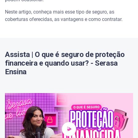
Tipos de cobertura disponíveis no seguro contra
Neste artigo, conheça mais esse tipo de seguro, as
acidentes pessoais
coberturas oferecidas, as vantagens e como contratar.
Benefícios do seguro contra acidentes pessoais
Quem deve contratar um seguro de acidentes
pessoais?
Assista | O que é seguro de proteção
financeira e quando usar? - Serasa
Quanto custa o seguro contra acidentes pessoais?
Ensina
Como contratar o seguro contra acidentes pessoais
Como escolher o seguro ideal
Conheça o Serasa Crédito