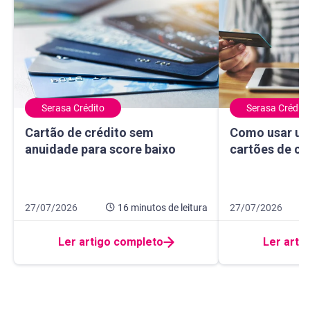
Serasa Crédito
Serasa Crédito
Cartão de crédito sem anuidade para score baixo
Como usar um ma
Cartão de crédito sem
Como usar um
anuidade para score baixo
cartões de cr
Data de publicação 27 de julho de 2026
16 minutos de leitura
Data de publicação
10 minutos de leit
27/07/2026
16 minutos
de leitura
27/07/2026
Ler artigo completo
Ler arti