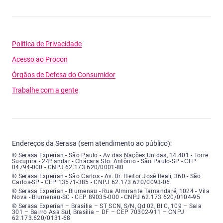
Política de Privacidade
Acesso ao Procon
Órgãos de Defesa do Consumidor
Trabalhe com a gente
Endereços da Serasa (sem atendimento ao público):
Serasa Experian - São Paulo - Endereço: Avenida das Nações Unidas, núme
© Serasa Experian - São Paulo - Av das Nações Unidas, 14.401 - Torre
Sucupira - 24º andar - Chácara Sto. Antônio - São Paulo-SP - CEP
04794-000 - CNPJ 62.173.620/0001-80
Serasa Experian - São Carlos - Endereço: Avenida Doutor Heitor José Real
© Serasa Experian - São Carlos - Av. Dr. Heitor José Reali, 360 - São
Carlos-SP - CEP 13571-385 - CNPJ 62.173.620/0093-06
Serasa Experian - Blumenau - Endereço: Rua Almirante Tamandaré, número
© Serasa Experian - Blumenau - Rua Almirante Tamandaré, 1024 - Vila
Nova - Blumenau-SC - CEP 89035-000 - CNPJ 62.173.620/0104-95
Serasa Experian - Brasília, Endereço: Setor Comercial Norte, sem número, e
© Serasa Experian – Brasília – ST SCN, S/N, Qd 02, Bl C, 109 – Sala
301 – Bairro Asa Sul, Brasília – DF – CEP 70302-911 – CNPJ
62.173.620/0131-68