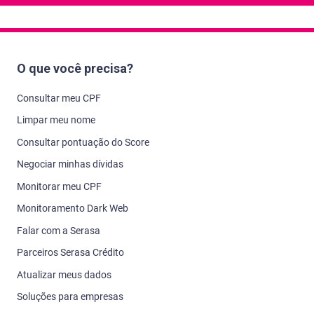
• Pelo menos 50% do veículo já deve estar pago (em
caso do bem ter sido financiado)
• O veículo não pode ter mais do que 15 anos
O que você precisa?
• Valor mínimo do crédito: R$ 5.000
Consultar meu CPF
• A conta corrente pode ser de qualquer banco
cadastrado no Banco Central
Limpar meu nome
Consultar pontuação do Score
Negociar minhas dívidas
Monitorar meu CPF
Monitoramento Dark Web
Falar com a Serasa
Parceiros Serasa Crédito
Atualizar meus dados
Soluções para empresas