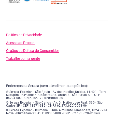
Política de Privacidade
Acesso ao Procon
Órgãos de Defesa do Consumidor
Trabalhe com a gente
Endereços da Serasa (sem atendimento ao público):
Serasa Experian - São Paulo - Endereço: Avenida das Nações Unidas, núme
© Serasa Experian - São Paulo - Av das Nações Unidas, 14.401 - Torre
Sucupira - 24º andar - Chácara Sto. Antônio - São Paulo-SP - CEP
04794-000 - CNPJ 62.173.620/0001-80
Serasa Experian - São Carlos - Endereço: Avenida Doutor Heitor José Real
© Serasa Experian - São Carlos - Av. Dr. Heitor José Reali, 360 - São
Carlos-SP - CEP 13571-385 - CNPJ 62.173.620/0093-06
Serasa Experian - Blumenau - Endereço: Rua Almirante Tamandaré, número
© Serasa Experian - Blumenau - Rua Almirante Tamandaré, 1024 - Vila
Nova - Blumenau-SC - CEP 89035-000 - CNPJ 62.173.620/0104-95