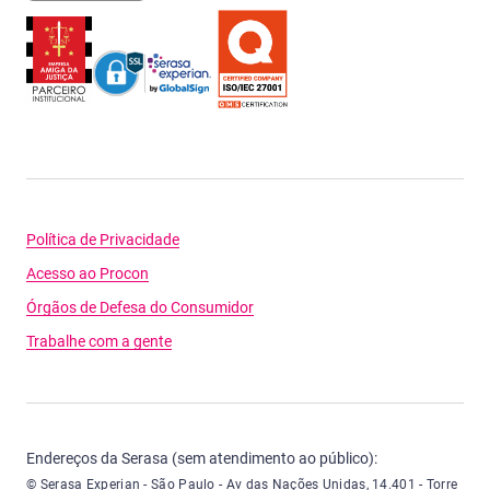
Política de Privacidade
Acesso ao Procon
Órgãos de Defesa do Consumidor
Trabalhe com a gente
Endereços da Serasa (sem atendimento ao público):
Serasa Experian - São Paulo - Endereço: Avenida das Nações Unidas, núme
© Serasa Experian - São Paulo - Av das Nações Unidas, 14.401 - Torre