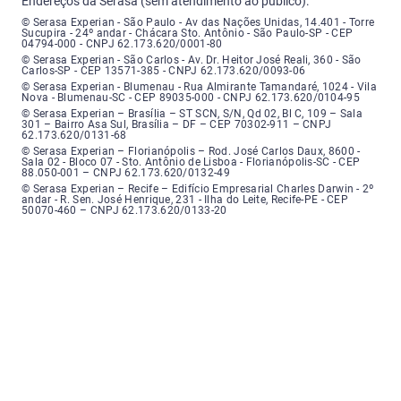
Endereços da Serasa (sem atendimento ao público):
Serasa Experian - São Paulo - Endereço: Avenida das Nações Unidas, núme
© Serasa Experian - São Paulo - Av das Nações Unidas, 14.401 - Torre
Sucupira - 24º andar - Chácara Sto. Antônio - São Paulo-SP - CEP
04794-000 - CNPJ 62.173.620/0001-80
Serasa Experian - São Carlos - Endereço: Avenida Doutor Heitor José Real
© Serasa Experian - São Carlos - Av. Dr. Heitor José Reali, 360 - São
Carlos-SP - CEP 13571-385 - CNPJ 62.173.620/0093-06
Serasa Experian - Blumenau - Endereço: Rua Almirante Tamandaré, número
© Serasa Experian - Blumenau - Rua Almirante Tamandaré, 1024 - Vila
Nova - Blumenau-SC - CEP 89035-000 - CNPJ 62.173.620/0104-95
Serasa Experian - Brasília, Endereço: Setor Comercial Norte, sem número, e
© Serasa Experian – Brasília – ST SCN, S/N, Qd 02, Bl C, 109 – Sala
301 – Bairro Asa Sul, Brasília – DF – CEP 70302-911 – CNPJ
62.173.620/0131-68
Serasa Experian - Florianópolis, Endereço: Rodovia José Carlos, número 8
© Serasa Experian – Florianópolis – Rod. José Carlos Daux, 8600 -
Sala 02 - Bloco 07 - Sto. Antônio de Lisboa - Florianópolis-SC - CEP
88.050-001 – CNPJ 62.173.620/0132-49
Serasa Experian - Recife, Endereço: Edifício Empresarial Charles Darwin,
© Serasa Experian – Recife – Edifício Empresarial Charles Darwin - 2º
andar - R. Sen. José Henrique, 231 - Ilha do Leite, Recife-PE - CEP
50070-460 – CNPJ 62.173.620/0133-20