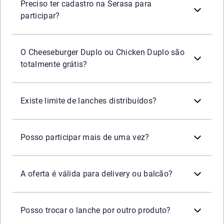
1) Acesse a
Google Play Store
(Android) ou a
App Store
(i
Preciso ter cadastro na Serasa para
2) Clique para instalar e aguarde;
participar?
3) Abra o app e entre na sua conta, ou faça seu cadastr
No BK
Drive participante, basta apresentar o aplicativo 
Sim
, o Cheeseburger Duplo ou Chicken Duplo são oferecid
®
O Cheeseburger Duplo ou Chicken Duplo são
totalmente grátis?
Sim. Além de ser válido apenas um Cheeseburger Duplo ou
Existe limite de lanches distribuídos?
Não. Cada CPF com app Serasa instalado poderá particip
Posso participar mais de uma vez?
A oferta do Cheeseburger Duplo ou Chicken Duplo é válid
A oferta é válida para delivery ou balcão?
Não. O benefício do Cheeseburger Duplo ou Chicken Duplo
Posso trocar o lanche por outro produto?