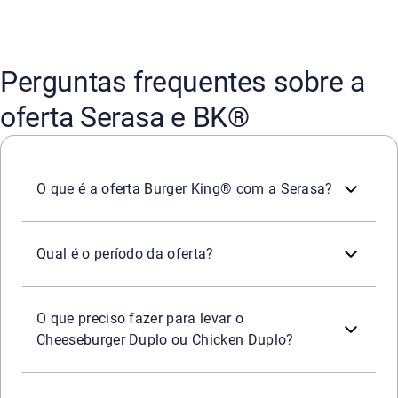
Perguntas frequentes sobre a
oferta Serasa e BK®
A oferta é uma ação especial do Burger King® em parce
O que é a oferta Burger King® com a Serasa?
A oferta é válida entre
23h59 do dia 30 de julho
e
4h do d
Qual é o período da oferta?
Para participar da oferta Serasa + Burger King®, basta:
1) Passar por um BK
Drive participante durante o períod
O que preciso fazer para levar o
®
2) Apresentar o aplicativo da Serasa instalado no momen
Cheeseburger Duplo ou Chicken Duplo?
Cumprindo esses critérios, o consumidor recebe um Cheese
Sim.
Para aproveitar a oferta Serasa + BK
é necessário 
®,