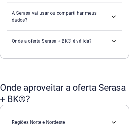
A participação segue as políticas de privacidade da Ser
A Serasa vai usar ou compartilhar meus
dados?
A oferta é válida exclusivamente nos
BK
Drives
das loja
®
Onde a oferta Serasa + BK® é válida?
Onde aproveitar a oferta Serasa
+ BK®?
Região Norte
PARÁ (PA):
Regiões Norte e Nordeste
Av. Nazaré, 759, 66035-145, Belém, PA