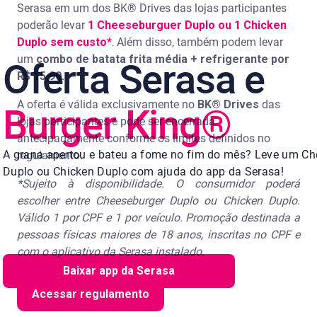
Serasa em um dos BK® Drives das lojas participantes
poderão levar
1 Cheeseburguer Duplo ou 1 Chicken
Duplo sem custo*
Além disso, também podem levar
.
Oferta Serasa e
um
combo de batata frita média + refrigerante por
R$ 15,90.
Burger King®
A oferta é válida exclusivamente no
BK® Drives
das
lojas participantes e pode ser encerrada
antecipadamente conforme os limites definidos no
A grana apertou e bateu a fome no fim do mês? Leve um C
regulamento.
Duplo ou Chicken Duplo com ajuda do app da Serasa!
*Sujeito à disponibilidade. O consumidor poderá
escolher entre Cheeseburger Duplo ou Chicken Duplo.
Válido 1 por CPF e 1 por veículo. Promoção destinada a
pessoas físicas maiores de 18 anos, inscritas no CPF e
com o aplicativo da Serasa instalado.
Baixar app da Serasa
Acessar regulamento