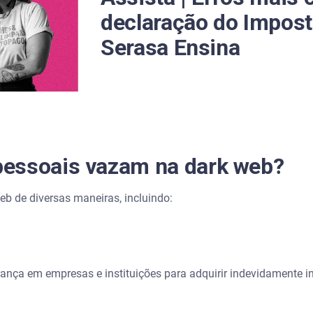
declaração do Impost
Serasa Ensina
ser comprometidos?
 estão na dark web?
amentos de dados?
essoais vazam na dark web?
vazamento na Dark Web
 de diversas maneiras, incluindo:
s vazaram na Dark Web?
rasa sobre vazamento é verdadeiro?
ança em empresas e instituições para adquirir indevidamente 
Dark Web?