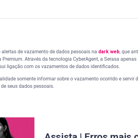
na declaração do Imposto de Renda - Serasa Ensina
am na dark web?
e alertas de vazamento de dados pessoais na
dark web
, que an
 Premium. Através da tecnologia CyberAgent, a Serasa apenas 
ssui ligação com os vazamentos de dados identificados.
alidade somente informar sobre o vazamento ocorrido e servir d
de seus dados pessoais.
dos
a dark web?
ela preocupa tanto?
Assista | Erros mais