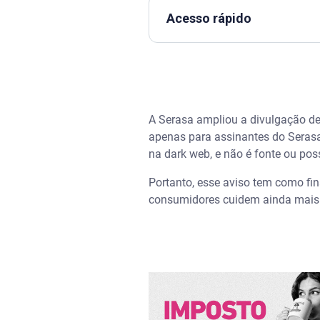
Acesso rápido
Assista | Erros mais comuns 
Como os dados pessoais vaz
A Serasa ampliou a divulgação d
Ataques cibernéticos
apenas para assinantes do Serasa
na dark web, e não é fonte ou po
Phishing
Portanto, esse aviso tem como fin
consumidores cuidem ainda mais 
Vazamentos de bancos de da
O que significa CPF vazado n
O que é a dark web e por que 
Surface Web