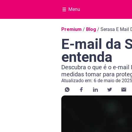
Menu
Navegação do blog
Premium
/
Blog
/
Serasa E Mail 
E-mail da 
entenda
Descubra o que é o e-mail
medidas tomar para protege
Atualizado em: 6 de maio de 202
Categoria Premium
Tempo de leitura: 4 minutos