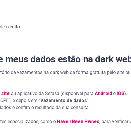
e crédito.
se meus dados estão na dark we
atório de vazamentos na dark web de forma gratuita pelo site ou
o
site
ou aplicativo da Serasa (disponível para
Android
e
iOS
).
 CPF”, e depois em “
Vazamento de dados
”.
ados e confira o resultado da sua consulta.
ites especializados, como o
Have I Been Pwned
, para verifica