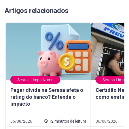
Artigos relacionados
Serasa Limpa Nome
Serasa Limpa
Pagar dívida na Serasa afeta o rating do banco? Entenda 
Certidão Negativ
Pagar dívida na Serasa afeta o
Certidão Nega
rating do banco? Entenda o
como emitir e
impacto
Data de publicação 6 de agosto de 2026
12 minutos de leitura
Data de publicaçã
8 minutos de leitur
06/08/2026
12 minutos
de leitura
06/08/2026