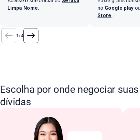
Acesse o site oficial do
Serasa
Baixe grátis nosso
Limpa Nome
.
no
Google play
ou
Store
.
1
/
4
Escolha por onde negociar suas
dívidas