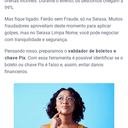
ofertas incríveis. Durante o evento, os descontos chegam a
99%.
Quais os canais oficiais do Serasa Limpa Nome?
Mas fique ligado: Feirão sem Fraude, só na Serasa. Muitos
Site Oficial
fraudadores aproveitam deste momento para aplicar
golpes, mas no Serasa Limpa Nome, você pode negociar
Aplicativo Serasa
com tranquilidade e segurança.
WhatsApp Serasa
Pensando nisso, preparamos o
validador de boletos e
chave Pix
. Com essa ferramenta é possível identificar se o
Agência dos Correios
boleto ou chave Pix é falso e, assim, evitar danos
financeiros.
Escolha por onde negociar suas dívidas
Serasa nos Correios
WhatsApp Serasa Limpa Nome
Aplicativo Serasa