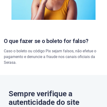
Assista | Validador de Boletos Serasa: como
funciona?
Saiba mais sobre fraudes financeiras:
Saiba como identificar um site falso
O que fazer se o boleto for falso?
Vítima de fraude bancária: boletim de ocorrência
pode ajudar?
Caso o boleto ou código Pix sejam falsos, não efetue o
pagamento e denuncie a fraude nos canais oficiais da
Três dicas para utilizar o pix saque e o pix troco
Serasa.
com segurança
5 dicas para se proteger de um boleto falso
Ficou em dúvida se um acordo é real?
Sempre verifique a
autenticidade do site