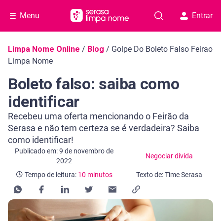
Menu
Entrar
Navegação do blog
Limpa Nome Online
/
Blog
/
Golpe Do Boleto Falso Feirao
Limpa Nome
Boleto falso: saiba como
identificar
Recebeu uma oferta mencionando o Feirão da
Serasa e não tem certeza se é verdadeira? Saiba
como identificar!
Categoria Negociar dívida
Tempo de leitura: 10 minutos
Publicado em: 9 de novembro de
Negociar dívida
2022
Tempo de leitura:
10 minutos
Texto de: Time Serasa