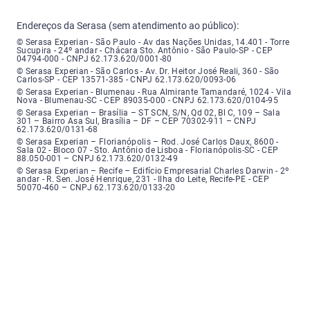
Endereços da Serasa (sem atendimento ao público):
Serasa Experian - São Paulo - Endereço: Avenida das Nações Unidas, núme
© Serasa Experian - São Paulo - Av das Nações Unidas, 14.401 - Torre
Sucupira - 24º andar - Chácara Sto. Antônio - São Paulo-SP - CEP
04794-000 - CNPJ 62.173.620/0001-80
Serasa Experian - São Carlos - Endereço: Avenida Doutor Heitor José Real
© Serasa Experian - São Carlos - Av. Dr. Heitor José Reali, 360 - São
Carlos-SP - CEP 13571-385 - CNPJ 62.173.620/0093-06
Serasa Experian - Blumenau - Endereço: Rua Almirante Tamandaré, número
© Serasa Experian - Blumenau - Rua Almirante Tamandaré, 1024 - Vila
Nova - Blumenau-SC - CEP 89035-000 - CNPJ 62.173.620/0104-95
Serasa Experian - Brasília, Endereço: Setor Comercial Norte, sem número, e
© Serasa Experian – Brasília – ST SCN, S/N, Qd 02, Bl C, 109 – Sala
301 – Bairro Asa Sul, Brasília – DF – CEP 70302-911 – CNPJ
62.173.620/0131-68
Serasa Experian - Florianópolis, Endereço: Rodovia José Carlos, número 8
© Serasa Experian – Florianópolis – Rod. José Carlos Daux, 8600 -
Sala 02 - Bloco 07 - Sto. Antônio de Lisboa - Florianópolis-SC - CEP
88.050-001 – CNPJ 62.173.620/0132-49
Serasa Experian - Recife, Endereço: Edifício Empresarial Charles Darwin,
© Serasa Experian – Recife – Edifício Empresarial Charles Darwin - 2º
andar - R. Sen. José Henrique, 231 - Ilha do Leite, Recife-PE - CEP
50070-460 – CNPJ 62.173.620/0133-20