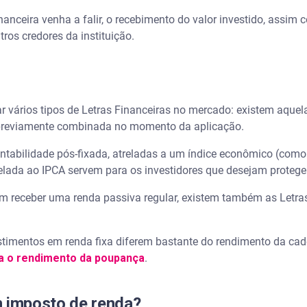
nanceira venha a falir, o recebimento do valor investido, assim 
os credores da instituição.
ar vários tipos de Letras Financeiras no mercado: existem aqu
é previamente combinada no momento da aplicação.
tabilidade pós-fixada, atreladas a um índice econômico (como 
elada ao IPCA servem para os investidores que desejam proteger
m receber uma renda passiva regular, existem também as Letras
stimentos em renda fixa diferem bastante do rendimento da cad
a o rendimento da poupança
.
m imposto de renda?