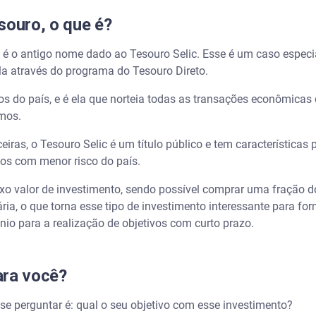
souro, o que é?
 é o antigo nome dado ao Tesouro Selic. Esse é um caso especia
-la através do programa do Tesouro Direto.
uros do país, e é ela que norteia todas as transações econômica
imos.
iras, o Tesouro Selic é um título público e tem características p
tos com menor risco do país.
ixo valor de investimento, sendo possível comprar uma fração d
iária, o que torna esse tipo de investimento interessante para f
io para a realização de objetivos com curto prazo.
ara você?
 se perguntar é: qual o seu objetivo com esse investimento?