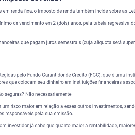
 em renda fixa, o imposto de renda também incide sobre as Let
mo de vencimento em 2 (dois) anos, pela tabela regressiva do I
nanceiras que pagam juros semestrais (cuja alíquota será superi
tegidas pelo Fundo Garantidor de Crédito (FGC), que é uma insti
dores que colocam seu dinheiro em instituições financeiras assoc
são seguras? Não necessariamente.
m um risco maior em relação a esses outros investimentos, sen
ões responsáveis pela sua emissão.
m investidor já sabe que quanto maior a rentabilidade, maiores