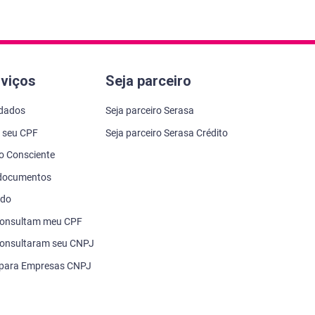
rviços
Seja parceiro
 dados
Seja parceiro Serasa
 seu CPF
Seja parceiro Serasa Crédito
to Consciente
 documentos
ado
consultam meu CPF
onsultaram seu CNPJ
 para Empresas CNPJ