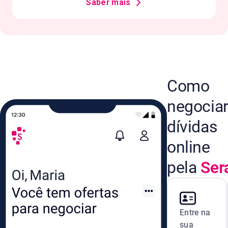
Saber mais
Como
negocia
dívidas
online
pela
Ser
Entre na
sua