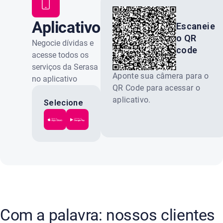
Aplicativo
Escaneie
o QR
Serasa
Negocie dívidas e
code
acesse todos os
serviços da Serasa
Aponte sua câmera para o
no aplicativo
QR Code para acessar o
oficial. Gratuito e
aplicativo.
100% seguro.
Selecione
a loja do
seu
celular:
Com a palavra: nossos clientes