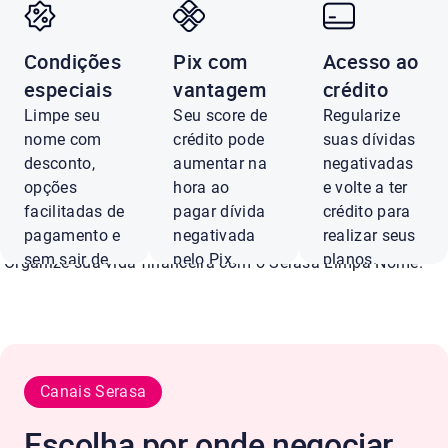
Condições
Pix com
Acesso ao
Negocie dívidas Je
especiais
vantagem
crédito
Limpe seu
Seu score de
Regularize
com até 90% de
nome com
crédito pode
suas dívidas
desconto,
aumentar na
negativadas
opções
hora ao
e volte a ter
desconto
facilitadas de
pagar dívida
crédito para
pagamento e
negativada
realizar seus
sem sair de
pelo Pix.
planos.
Organize sua vida financeira com o Serasa Limpa Nome.
casa.
Pagar
Ver
com Pix
ofertas
Negociar
agora
Canais Serasa
Conferir ofertas
Escolha por onde negociar