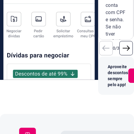
conta
com CPF
e senha.
Se não
tiver
cadastro,
crie um
0
/
3
novo na
hora.
Aproveite
descontos
sempre
pelo app!