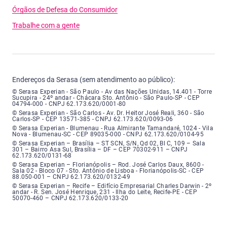
Órgãos de Defesa do Consumidor
Trabalhe com a gente
Endereços da Serasa (sem atendimento ao público):
Serasa Experian - São Paulo - Endereço: Avenida das Nações Unidas, núme
© Serasa Experian - São Paulo - Av das Nações Unidas, 14.401 - Torre
Sucupira - 24º andar - Chácara Sto. Antônio - São Paulo-SP - CEP
04794-000 - CNPJ 62.173.620/0001-80
Serasa Experian - São Carlos - Endereço: Avenida Doutor Heitor José Real
© Serasa Experian - São Carlos - Av. Dr. Heitor José Reali, 360 - São
Carlos-SP - CEP 13571-385 - CNPJ 62.173.620/0093-06
Serasa Experian - Blumenau - Endereço: Rua Almirante Tamandaré, número
© Serasa Experian - Blumenau - Rua Almirante Tamandaré, 1024 - Vila
Nova - Blumenau-SC - CEP 89035-000 - CNPJ 62.173.620/0104-95
Serasa Experian - Brasília, Endereço: Setor Comercial Norte, sem número, e
© Serasa Experian – Brasília – ST SCN, S/N, Qd 02, Bl C, 109 – Sala
301 – Bairro Asa Sul, Brasília – DF – CEP 70302-911 – CNPJ
62.173.620/0131-68
Serasa Experian - Florianópolis, Endereço: Rodovia José Carlos, número 8
© Serasa Experian – Florianópolis – Rod. José Carlos Daux, 8600 -
Sala 02 - Bloco 07 - Sto. Antônio de Lisboa - Florianópolis-SC - CEP
88.050-001 – CNPJ 62.173.620/0132-49
Serasa Experian - Recife, Endereço: Edifício Empresarial Charles Darwin,
© Serasa Experian – Recife – Edifício Empresarial Charles Darwin - 2º
andar - R. Sen. José Henrique, 231 - Ilha do Leite, Recife-PE - CEP
50070-460 – CNPJ 62.173.620/0133-20