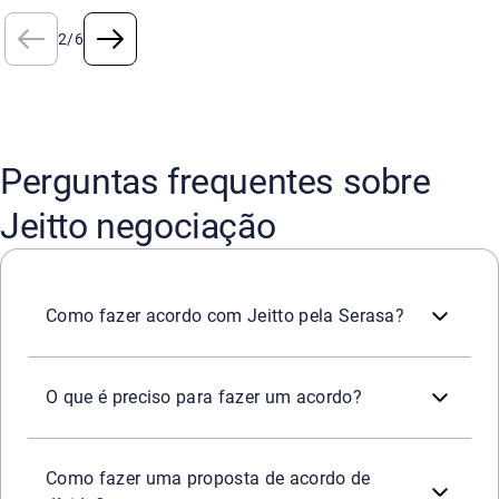
2
/
6
Perguntas frequentes sobre
Jeitto negociação
Entre no Serasa Limpa Nome
site
,
aplicativo
(
App Store
e
Goo
Também é possível fazer acordo pelo WhatsApp oficial
(
Como fazer acordo com Jeitto pela Serasa?
Em geral, você precisa acessar a
plataforma do Serasa 
O que é preciso para fazer um acordo?
Uma proposta de acordo é uma negociação formal para
q
Na Serasa, as propostas aparecem no Serasa Limpa Nome 
Como fazer uma proposta de acordo de