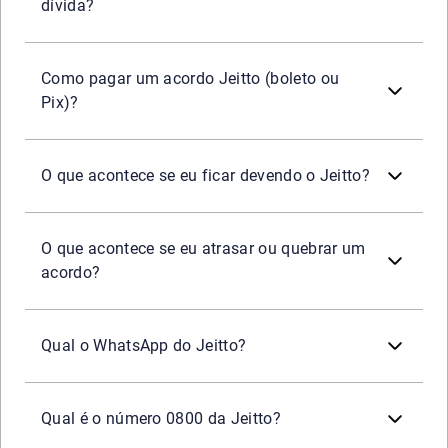
dívida?
Após aceitar a oferta no Serasa Limpa Nome, você recebe
Como pagar um acordo Jeitto (boleto ou
Pix)?
A dívida pode gerar cobrança e, dependendo do caso e da
Se você já renegociou e não consegue pagar, vale revisar
O que acontece se eu ficar devendo o Jeitto?
A quebra de acordo ocorre quando o combinado não é cump
Consequências podem incluir
perda de descontos
e retor
O que acontece se eu atrasar ou quebrar um
acordo?
Para evitar golpes, use os
canais oficiais do Jeitto
e pref
Qual o WhatsApp do Jeitto?
Segundo a central oficial, o Jeitto informa que
não possu
Se seu objetivo é fazer acordo, você pode verificar ofer
Qual é o número 0800 da Jeitto?