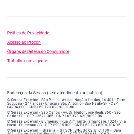
Política de Privacidade
Acesso ao Procon
Órgãos de Defesa do Consumidor
Trabalhe com a gente
Endereços da Serasa (sem atendimento ao público):
Serasa Experian - São Paulo - Endereço: Avenida das Nações Unidas, núme
© Serasa Experian - São Paulo - Av das Nações Unidas, 14.401 - Torre
Sucupira - 24º andar - Chácara Sto. Antônio - São Paulo-SP - CEP
04794-000 - CNPJ 62.173.620/0001-80
Serasa Experian - São Carlos - Endereço: Avenida Doutor Heitor José Real
© Serasa Experian - São Carlos - Av. Dr. Heitor José Reali, 360 - São
Carlos-SP - CEP 13571-385 - CNPJ 62.173.620/0093-06
Serasa Experian - Blumenau - Endereço: Rua Almirante Tamandaré, número
© Serasa Experian - Blumenau - Rua Almirante Tamandaré, 1024 - Vila
Nova - Blumenau-SC - CEP 89035-000 - CNPJ 62.173.620/0104-95
Serasa Experian - Brasília, Endereço: Setor Comercial Norte, sem número, e
© Serasa Experian – Brasília – ST SCN, S/N, Qd 02, Bl C, 109 – Sala