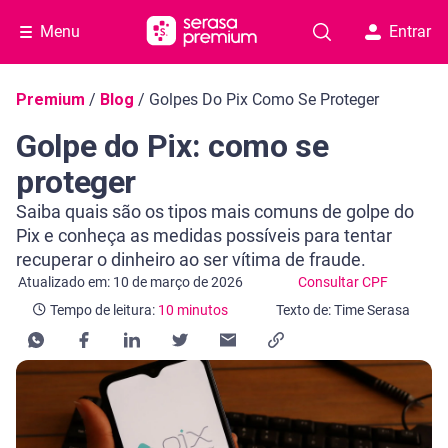
Menu
Entrar
Navegação do blog
Premium
/
Blog
/
Golpes Do Pix Como Se Proteger
Golpe do Pix: como se
proteger
Saiba quais são os tipos mais comuns de golpe do
Pix e conheça as medidas possíveis para tentar
recuperar o dinheiro ao ser vítima de fraude.
Categoria Consultar CPF
Tempo de leitura: 10 minutos
Atualizado em: 10 de março de 2026
Consultar CPF
Tempo de leitura:
10 minutos
Texto de: Time Serasa