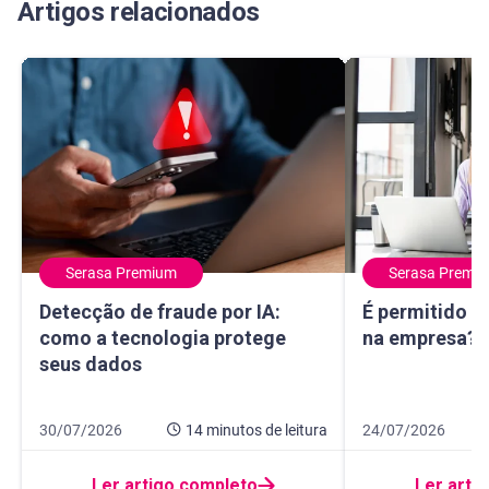
Artigos relacionados
Serasa Premium
Serasa Premi
Detecção de fraude por IA: como a tecnologia protege seu
É permitido usa
Detecção de fraude por IA:
É permitido u
como a tecnologia protege
na empresa? E
seus dados
Data de publicação 30 de julho de 2026
14 minutos de leitura
Data de publicação
9 minutos de leitur
30/07/2026
14 minutos
de leitura
24/07/2026
Ler artigo completo
Ler arti