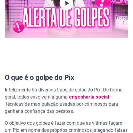
É possível estornar um Pix já feito?
O que golpistas podem fazer com minha chave
Pix?
Quanto tempo demora a contestação de um Pix?
Quais são os golpes mais comuns atualmente?
O que é o golpe do Pix
Infelizmente há diversos tipos de golpe do Pix. De forma
geral, todos envolvem alguma
engenharia social
–
técnicas de manipulação usadas por criminosos para
ganhar a confiança das pessoas.
O objetivo dos golpes é fazer com que as vítimas façam
um Pix em nome dos próprios criminosos, alegando falsas