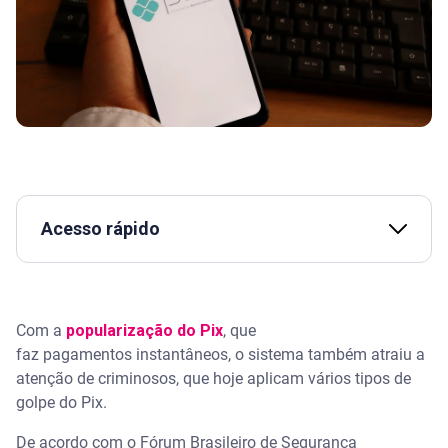
Acesso rápido
Assista | Três golpes para ficar sempre em alerta
Com a
popularização do Pix
, que
O que é o golpe do Pix
faz pagamentos instantâneos, o sistema também atraiu a
atenção de criminosos, que hoje aplicam vários tipos de
O que é o golpe do Pix
golpe do Pix.
Quais são os golpes mais comuns do Pix
De acordo com o Fórum Brasileiro de Segurança