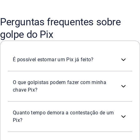
Perguntas frequentes sobre
golpe do Pix
Sim. Ao receber um Pix indevidamente, o estorno ao pagad
É possível estornar um Pix já feito?
Conhecendo a sua chave Pix, é possível aplicar o golpe 
O que golpistas podem fazer com minha
chave Pix?
Depois de acionado o Mecanismo Especial de Devolução (ME
Quanto tempo demora a contestação de um
Pix?
De acordo com a Febraban (Federação Brasileira de Banco