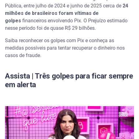
Pública, entre julho de 2024 e junho de 2025 cerca de
24
Como recuperar dinheiro de golpe do Pix
milhões de brasileiros foram vítimas de
golpes
financeiros envolvendo Pix. O Prejuízo estimado
Mecanismo Especial de Devolução (MED): como
nesse período foi de quase R$ 29 bilhões.
funciona
Saiba reconhecer os golpes com Pix e conheça as
O que fazer se o banco não devolver o dinheiro
medidas possíveis para tentar recuperar o dinheiro nos
após o golpe do Pix?
casos de fraude.
O que é um golpe Pix reverso?
Assista | Três golpes para ficar sempre
Dicas de segurança para evitar golpes do Pix
em alerta
Qual a responsabilidade do banco em um golpe do
Pix?
Tenha mais segurança contra fraudes com o
Serasa Premium
Perguntas frequentes sobre golpe do Pix