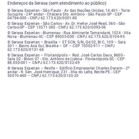
Endereços da Serasa (sem atendimento ao público):
Serasa Experian - São Paulo - Endereço: Avenida das Nações Unidas, núme
© Serasa Experian - São Paulo - Av das Nações Unidas, 14.401 - Torre
Sucupira - 24º andar - Chácara Sto. Antônio - São Paulo-SP - CEP
04794-000 - CNPJ 62.173.620/0001-80
Serasa Experian - São Carlos - Endereço: Avenida Doutor Heitor José Real
© Serasa Experian - São Carlos - Av. Dr. Heitor José Reali, 360 - São
Carlos-SP - CEP 13571-385 - CNPJ 62.173.620/0093-06
Serasa Experian - Blumenau - Endereço: Rua Almirante Tamandaré, número
© Serasa Experian - Blumenau - Rua Almirante Tamandaré, 1024 - Vila
Nova - Blumenau-SC - CEP 89035-000 - CNPJ 62.173.620/0104-95
Serasa Experian - Brasília, Endereço: Setor Comercial Norte, sem número, e
© Serasa Experian – Brasília – ST SCN, S/N, Qd 02, Bl C, 109 – Sala
301 – Bairro Asa Sul, Brasília – DF – CEP 70302-911 – CNPJ
62.173.620/0131-68
Serasa Experian - Florianópolis, Endereço: Rodovia José Carlos, número 8
© Serasa Experian – Florianópolis – Rod. José Carlos Daux, 8600 -
Sala 02 - Bloco 07 - Sto. Antônio de Lisboa - Florianópolis-SC - CEP
88.050-001 – CNPJ 62.173.620/0132-49
Serasa Experian - Recife, Endereço: Edifício Empresarial Charles Darwin,
© Serasa Experian – Recife – Edifício Empresarial Charles Darwin - 2º
andar - R. Sen. José Henrique, 231 - Ilha do Leite, Recife-PE - CEP
50070-460 – CNPJ 62.173.620/0133-20