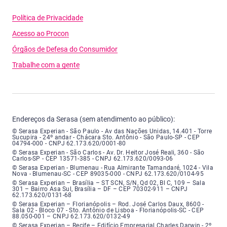
Política de Privacidade
Acesso ao Procon
Órgãos de Defesa do Consumidor
Trabalhe com a gente
Endereços da Serasa (sem atendimento ao público):
Serasa Experian - São Paulo - Endereço: Avenida das Nações Unidas, núme
© Serasa Experian - São Paulo - Av das Nações Unidas, 14.401 - Torre
Sucupira - 24º andar - Chácara Sto. Antônio - São Paulo-SP - CEP
04794-000 - CNPJ 62.173.620/0001-80
Serasa Experian - São Carlos - Endereço: Avenida Doutor Heitor José Real
© Serasa Experian - São Carlos - Av. Dr. Heitor José Reali, 360 - São
Carlos-SP - CEP 13571-385 - CNPJ 62.173.620/0093-06
Serasa Experian - Blumenau - Endereço: Rua Almirante Tamandaré, número
© Serasa Experian - Blumenau - Rua Almirante Tamandaré, 1024 - Vila
Nova - Blumenau-SC - CEP 89035-000 - CNPJ 62.173.620/0104-95
Serasa Experian - Brasília, Endereço: Setor Comercial Norte, sem número, e
© Serasa Experian – Brasília – ST SCN, S/N, Qd 02, Bl C, 109 – Sala
301 – Bairro Asa Sul, Brasília – DF – CEP 70302-911 – CNPJ
62.173.620/0131-68
Serasa Experian - Florianópolis, Endereço: Rodovia José Carlos, número 8
© Serasa Experian – Florianópolis – Rod. José Carlos Daux, 8600 -
Sala 02 - Bloco 07 - Sto. Antônio de Lisboa - Florianópolis-SC - CEP
88.050-001 – CNPJ 62.173.620/0132-49
Serasa Experian - Recife, Endereço: Edifício Empresarial Charles Darwin,
© Serasa Experian – Recife – Edifício Empresarial Charles Darwin - 2º