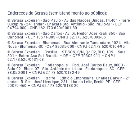
Endereços da Serasa (sem atendimento ao público):
Serasa Experian - São Paulo - Endereço: Avenida das Nações Unidas, núme
© Serasa Experian - São Paulo - Av das Nações Unidas, 14.401 - Torre
Sucupira - 24º andar - Chácara Sto. Antônio - São Paulo-SP - CEP
04794-000 - CNPJ 62.173.620/0001-80
Serasa Experian - São Carlos - Endereço: Avenida Doutor Heitor José Real
© Serasa Experian - São Carlos - Av. Dr. Heitor José Reali, 360 - São
Carlos-SP - CEP 13571-385 - CNPJ 62.173.620/0093-06
Serasa Experian - Blumenau - Endereço: Rua Almirante Tamandaré, número
© Serasa Experian - Blumenau - Rua Almirante Tamandaré, 1024 - Vila
Nova - Blumenau-SC - CEP 89035-000 - CNPJ 62.173.620/0104-95
Serasa Experian - Brasília, Endereço: Setor Comercial Norte, sem número, e
© Serasa Experian – Brasília – ST SCN, S/N, Qd 02, Bl C, 109 – Sala
301 – Bairro Asa Sul, Brasília – DF – CEP 70302-911 – CNPJ
62.173.620/0131-68
Serasa Experian - Florianópolis, Endereço: Rodovia José Carlos, número 8
© Serasa Experian – Florianópolis – Rod. José Carlos Daux, 8600 -
Sala 02 - Bloco 07 - Sto. Antônio de Lisboa - Florianópolis-SC - CEP
88.050-001 – CNPJ 62.173.620/0132-49
Serasa Experian - Recife, Endereço: Edifício Empresarial Charles Darwin,
© Serasa Experian – Recife – Edifício Empresarial Charles Darwin - 2º
andar - R. Sen. José Henrique, 231 - Ilha do Leite, Recife-PE - CEP
50070-460 – CNPJ 62.173.620/0133-20