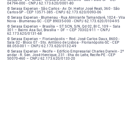
04794-000 - CNPJ 62.173.620/0001-80
Serasa Experian - São Carlos - Endereço: Avenida Doutor Heitor José Real
© Serasa Experian - São Carlos - Av. Dr. Heitor José Reali, 360 - São
Carlos-SP - CEP 13571-385 - CNPJ 62.173.620/0093-06
Serasa Experian - Blumenau - Endereço: Rua Almirante Tamandaré, número
© Serasa Experian - Blumenau - Rua Almirante Tamandaré, 1024 - Vila
Nova - Blumenau-SC - CEP 89035-000 - CNPJ 62.173.620/0104-95
Serasa Experian - Brasília, Endereço: Setor Comercial Norte, sem número, e
© Serasa Experian – Brasília – ST SCN, S/N, Qd 02, Bl C, 109 – Sala
301 – Bairro Asa Sul, Brasília – DF – CEP 70302-911 – CNPJ
62.173.620/0131-68
Serasa Experian - Florianópolis, Endereço: Rodovia José Carlos, número 8
© Serasa Experian – Florianópolis – Rod. José Carlos Daux, 8600 -
Sala 02 - Bloco 07 - Sto. Antônio de Lisboa - Florianópolis-SC - CEP
88.050-001 – CNPJ 62.173.620/0132-49
Serasa Experian - Recife, Endereço: Edifício Empresarial Charles Darwin,
© Serasa Experian – Recife – Edifício Empresarial Charles Darwin - 2º
andar - R. Sen. José Henrique, 231 - Ilha do Leite, Recife-PE - CEP
50070-460 – CNPJ 62.173.620/0133-20