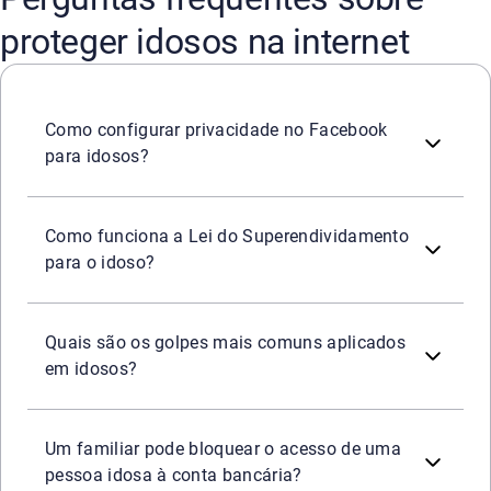
proteger idosos na internet
Abra o menu ao clicar no símbolo das três linhas, no can
Como configurar privacidade no Facebook
para idosos?
Desde 2021 a lei protege as pessoas idosas no pagament
Como funciona a Lei do Superendividamento
para o idoso?
De acordo com o Instituto de Defesa de Consumidores (Id
Quais são os golpes mais comuns aplicados
em idosos?
Em regra, não. Isso seria considerado violência patrimon
Um familiar pode bloquear o acesso de uma
pessoa idosa à conta bancária?