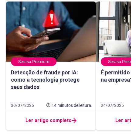
Serasa Premium
Serasa Premi
Detecção de fraude por IA: como a tecnologia protege seu
É permitido usa
Detecção de fraude por IA:
É permitido u
como a tecnologia protege
na empresa? E
seus dados
Data de publicação 30 de julho de 2026
14 minutos de leitura
Data de publicação
9 minutos de leitur
30/07/2026
14 minutos
de leitura
24/07/2026
Ler artigo completo
Ler arti