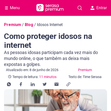
Menu
Entrar
Navegação do blog
Premium
/
Blog
/
Idosos Internet
Como proteger idosos na
internet
As pessoas idosas participam cada vez mais do
mundo online, o que também as deixa mais
expostas a golpes.
Categoria Premium
Tempo de leitura: 11 minutos
Atualizado em: 8 de junho de 2026
Premium
Tempo de leitura:
11 minutos
Texto de: Time Serasa