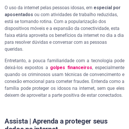
segurança
O uso da internet pelas pessoas idosas, em
especial por
aposentados
Serasa Premium: conheça o monitoramento de
ou com atividades de trabalho reduzidas,
dados na internet
está se tornando rotina. Com a popularização dos
dispositivos móveis e a expansão da conectividade, esta
Perguntas frequentes sobre proteger idosos na
faixa etária aproveita os benefícios da internet no dia a dia
internet
para resolver dúvidas e conversar com as pessoas
queridas.
Como configurar privacidade no Facebook para
idosos?
Entretanto, a pouca familiaridade com a tecnologia pode
deixá-los expostos a
golpes financeiros
, especialmente
Como funciona a Lei do Superendividamento para
quando os criminosos usam técnicas de convencimento e
o idoso?
conexão emocional para cometer fraudes. Entenda como a
família pode proteger os idosos na internet, sem que eles
Quais são os golpes mais comuns aplicados em
idosos?
deixem de aproveitar a parte positiva de estar conectados.
Um familiar pode bloquear o acesso de uma
pessoa idosa à conta bancária?
Assista | Aprenda a proteger seus