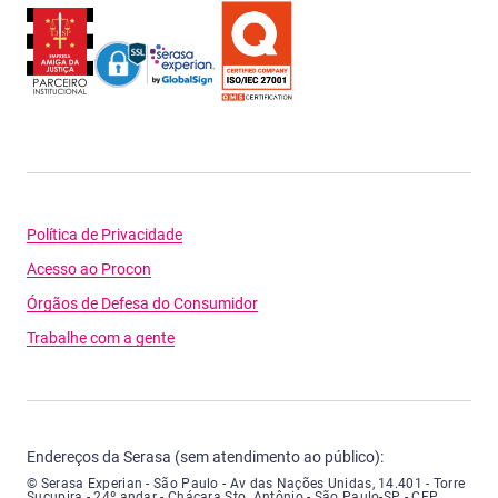
Política de Privacidade
Acesso ao Procon
Órgãos de Defesa do Consumidor
Trabalhe com a gente
Endereços da Serasa (sem atendimento ao público):
Serasa Experian - São Paulo - Endereço: Avenida das Nações Unidas, núme
© Serasa Experian - São Paulo - Av das Nações Unidas, 14.401 - Torre
Sucupira - 24º andar - Chácara Sto. Antônio - São Paulo-SP - CEP