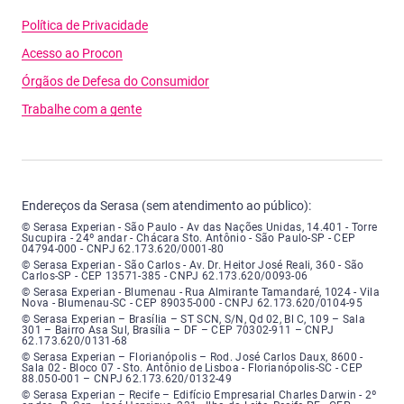
Política de Privacidade
Acesso ao Procon
Órgãos de Defesa do Consumidor
Trabalhe com a gente
Endereços da Serasa (sem atendimento ao público):
Serasa Experian - São Paulo - Endereço: Avenida das Nações Unidas, núme
© Serasa Experian - São Paulo - Av das Nações Unidas, 14.401 - Torre
Sucupira - 24º andar - Chácara Sto. Antônio - São Paulo-SP - CEP
04794-000 - CNPJ 62.173.620/0001-80
Serasa Experian - São Carlos - Endereço: Avenida Doutor Heitor José Real
© Serasa Experian - São Carlos - Av. Dr. Heitor José Reali, 360 - São
Carlos-SP - CEP 13571-385 - CNPJ 62.173.620/0093-06
Serasa Experian - Blumenau - Endereço: Rua Almirante Tamandaré, número
© Serasa Experian - Blumenau - Rua Almirante Tamandaré, 1024 - Vila
Nova - Blumenau-SC - CEP 89035-000 - CNPJ 62.173.620/0104-95
Serasa Experian - Brasília, Endereço: Setor Comercial Norte, sem número, e
© Serasa Experian – Brasília – ST SCN, S/N, Qd 02, Bl C, 109 – Sala
301 – Bairro Asa Sul, Brasília – DF – CEP 70302-911 – CNPJ
62.173.620/0131-68
Serasa Experian - Florianópolis, Endereço: Rodovia José Carlos, número 8
© Serasa Experian – Florianópolis – Rod. José Carlos Daux, 8600 -
Sala 02 - Bloco 07 - Sto. Antônio de Lisboa - Florianópolis-SC - CEP
88.050-001 – CNPJ 62.173.620/0132-49
Serasa Experian - Recife, Endereço: Edifício Empresarial Charles Darwin,
© Serasa Experian – Recife – Edifício Empresarial Charles Darwin - 2º