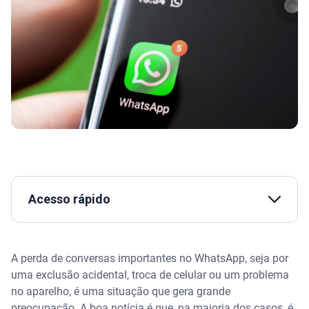
Acesso rápido
Assista | GOLPES NO WHATSAPP: O QUE você
PRECISA saber em 2026 para identificar e se
A perda de conversas importantes no WhatsApp, seja por
PROTEGER
uma exclusão acidental, troca de celular ou um problema
no aparelho, é uma situação que gera grande
O pré-requisito fundamental: o backup na nuvem
preocupação. A boa notícia é que, na maioria dos casos, é