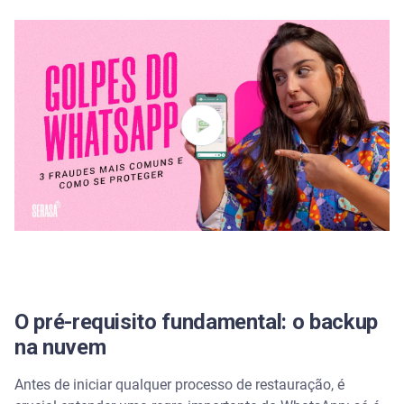
Troquei de um celular Android para um iPhone (ou
vice-versa). Posso restaurar meu backup?
Quanto tempo leva para restaurar as mensagens?
Apaguei uma mensagem "para mim" por engano.
Consigo restaurá-la?
O Serasa Premium pode me ajudar a recuperar
minhas conversas?
O pré-requisito fundamental: o backup
na nuvem
Antes de iniciar qualquer processo de restauração, é