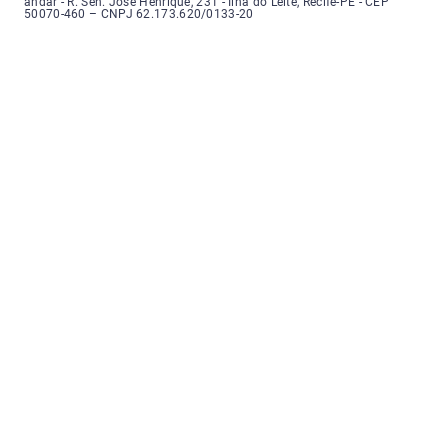
andar - R. Sen. José Henrique, 231 - Ilha do Leite, Recife-PE - CEP
50070-460 – CNPJ 62.173.620/0133-20