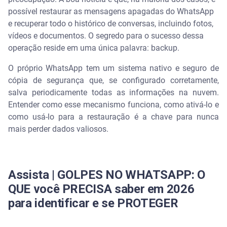
possível restaurar as mensagens apagadas do WhatsApp
Como configurar o backup automático no
WhatsApp
e recuperar todo o histórico de conversas, incluindo fotos,
vídeos e documentos. O segredo para o sucesso dessa
Como restaurar mensagens apagadas no Android
operação reside em uma única palavra: backup.
(via Google Drive)
O próprio WhatsApp tem um sistema nativo e seguro de
cópia de segurança que, se configurado corretamente,
Como restaurar mensagens apagadas no iPhone
(via iCloud)
salva periodicamente todas as informações na nuvem.
Entender como esse mecanismo funciona, como ativá-lo e
Indo além da restauração: a segurança dos seus
como usá-lo para a restauração é a chave para nunca
dados
mais perder dados valiosos.
Da recuperação à prevenção
Perguntas frequentes sobre restauração de
Assista | GOLPES NO WHATSAPP: O
mensagens do WhatsApp
QUE você PRECISA saber em 2026
para identificar e se PROTEGER
É possível restaurar mensagens se eu nunca fiz um
backup?