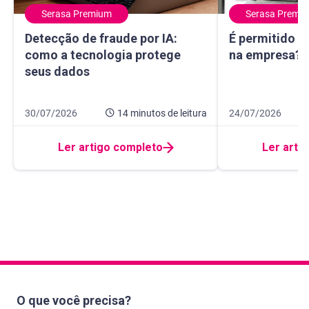
Serasa Premium
Serasa Premi
Detecção de fraude por IA: como a tecnologia protege seu
É permitido usa
Detecção de fraude por IA:
É permitido u
como a tecnologia protege
na empresa? E
seus dados
Data de publicação 30 de julho de 2026
14 minutos de leitura
Data de publicação
9 minutos de leitur
30/07/2026
14 minutos
de leitura
24/07/2026
Ler artigo completo
Ler arti
O que você precisa?