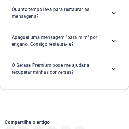
A restauração das mensagens de texto costuma ser muito
Quanto tempo leva para restaurar as
mensagens?
Sim, mas o processo não é simples. Seria necessário desin
Apaguei uma mensagem "para mim" por
engano. Consigo restaurá-la?
Não. O Serasa Premium é uma ferramenta de segurança pa
O Serasa Premium pode me ajudar a
recuperar minhas conversas?
Compartilhe o artigo