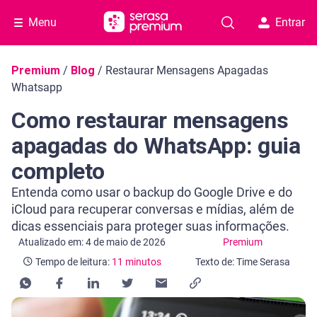
Menu
Entrar
Navegação do blog
Premium
/
Blog
/
Restaurar Mensagens Apagadas
Whatsapp
Como restaurar mensagens
apagadas do WhatsApp: guia
completo
Entenda como usar o backup do Google Drive e do
iCloud para recuperar conversas e mídias, além de
dicas essenciais para proteger suas informações.
Categoria Premium
Tempo de leitura: 11 minutos
Atualizado em: 4 de maio de 2026
Premium
Tempo de leitura:
11 minutos
Texto de: Time Serasa