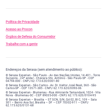
Política de Privacidade
Acesso ao Procon
Órgãos de Defesa do Consumidor
Trabalhe com a gente
Endereços da Serasa (sem atendimento ao público):
Serasa Experian - São Paulo - Endereço: Avenida das Nações Unidas, núme
© Serasa Experian - São Paulo - Av das Nações Unidas, 14.401 - Torre
Sucupira - 24º andar - Chácara Sto. Antônio - São Paulo-SP - CEP
04794-000 - CNPJ 62.173.620/0001-80
Serasa Experian - São Carlos - Endereço: Avenida Doutor Heitor José Real
© Serasa Experian - São Carlos - Av. Dr. Heitor José Reali, 360 - São
Carlos-SP - CEP 13571-385 - CNPJ 62.173.620/0093-06
Serasa Experian - Blumenau - Endereço: Rua Almirante Tamandaré, número
© Serasa Experian - Blumenau - Rua Almirante Tamandaré, 1024 - Vila
Nova - Blumenau-SC - CEP 89035-000 - CNPJ 62.173.620/0104-95
Serasa Experian - Brasília, Endereço: Setor Comercial Norte, sem número, e
© Serasa Experian – Brasília – ST SCN, S/N, Qd 02, Bl C, 109 – Sala
301 – Bairro Asa Sul, Brasília – DF – CEP 70302-911 – CNPJ
62.173.620/0131-68