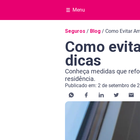
Menu
Navegação do blog
Seguros
/
Blog
/
Como Evitar Ar
Como evita
dicas
Conheça medidas que refor
residência.
Publicado em: 2 de setembro de 
Categoria Seguros
Tempo de leitura: 5 minutos