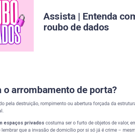
mais segura?
Assista | Entenda co
 uma porta de vidro?
roubo de dados
 mundo?
a o arrombamento de porta?
do pela destruição, rompimento ou abertura forçada da estrutur
al.
m espaços privados
costuma ser o furto de objetos de valor, 
e lembrar que a invasão de domicílio por si só já é crime – me