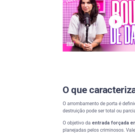
A porta que abre para fora é 
Como reforçar a segurança de
Qual a porta mais segura do
O que caracteriz
O arrombamento de porta é defini
destruição pode ser total ou parci
O objetivo da
entrada forçada e
planejadas pelos criminosos. Val