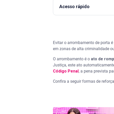
Acesso rápido
Assista | Entenda como funci
O que caracteriza o arrombam
Evitar o arrombamento de porta é
O que fazer ao encontrar a po
em zonas de alta criminalidade ou
Sete dicas para evitar o arro
O arrombamento é o
ato de romp
Justiça, este ato automaticamente
Código Penal
Reforço para porta de madeira:
, a pena prevista p
Confira a seguir formas de reforç
Problemas com a chave de casa
Perguntas frequentes sobre a
Qual o tipo de chave mais seg