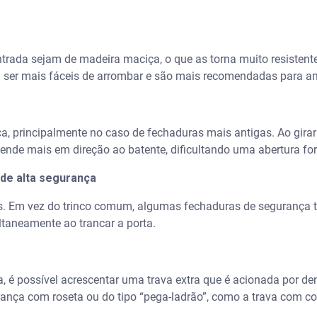
ntrada sejam de madeira maciça, o que as torna muito resistent
er mais fáceis de arrombar e são mais recomendadas para am
ça, principalmente no caso de fechaduras mais antigas. Ao gira
tende mais em direção ao batente, dificultando uma abertura fo
de alta segurança
. Em vez do trinco comum, algumas fechaduras de segurança tê
ltaneamente ao trancar a porta.
, é possível acrescentar uma trava extra que é acionada por den
ança com roseta ou do tipo “pega-ladrão”, como a trava com cor