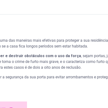
ona o roubo de dados
ento de porta?
 uma das maneiras mais efetivas para proteger a sua residência
rta arrombada?
 se a casa fica longos períodos sem estar habitada.
mbamento de porta
er e destruir obstáculos com o uso da força
, sejam portas, 
 torna o crime de furto mais grave, e o caracteriza como furto 
 quais as alternativas?
ara estes casos é de dois a oito anos de reclusão.
ar a segurança da sua porta para evitar arrombamentos e proteg
? A assistência residencial oferecida pela Serasa te ajuda
rrombamento de porta
uro?