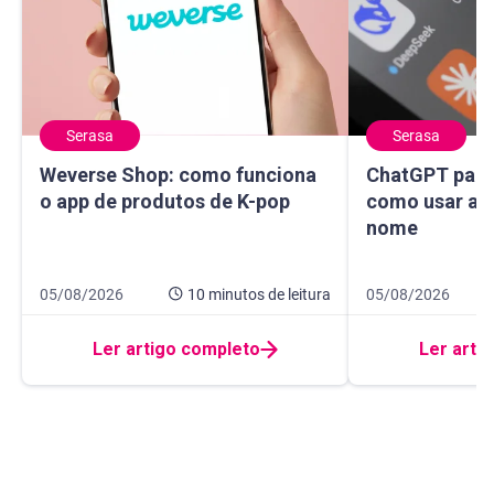
Serasa
Serasa
Weverse Shop: como funciona o app de produtos de K-pop
ChatGPT para sa
Weverse Shop: como funciona
ChatGPT para 
o app de produtos de K-pop
como usar a I
nome
Data de publicação 5 de agosto de 2026
10 minutos de leitura
Data de publicaçã
14 minutos de leit
05/08/2026
10 minutos
de leitura
05/08/2026
Ler artigo completo
Ler arti