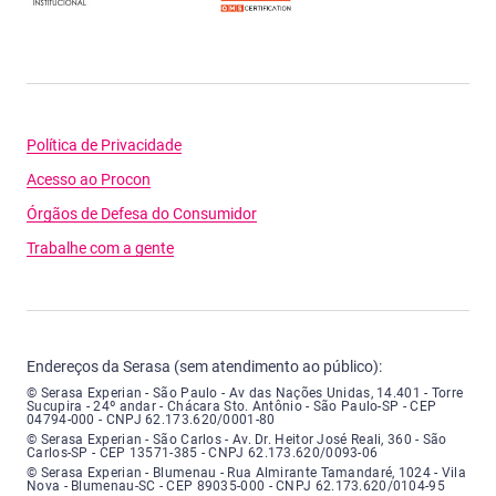
Política de Privacidade
Acesso ao Procon
Órgãos de Defesa do Consumidor
Trabalhe com a gente
Endereços da Serasa (sem atendimento ao público):
Serasa Experian - São Paulo - Endereço: Avenida das Nações Unidas, núme
© Serasa Experian - São Paulo - Av das Nações Unidas, 14.401 - Torre
Sucupira - 24º andar - Chácara Sto. Antônio - São Paulo-SP - CEP
04794-000 - CNPJ 62.173.620/0001-80
Serasa Experian - São Carlos - Endereço: Avenida Doutor Heitor José Real
© Serasa Experian - São Carlos - Av. Dr. Heitor José Reali, 360 - São
Carlos-SP - CEP 13571-385 - CNPJ 62.173.620/0093-06
Serasa Experian - Blumenau - Endereço: Rua Almirante Tamandaré, número
© Serasa Experian - Blumenau - Rua Almirante Tamandaré, 1024 - Vila
Nova - Blumenau-SC - CEP 89035-000 - CNPJ 62.173.620/0104-95