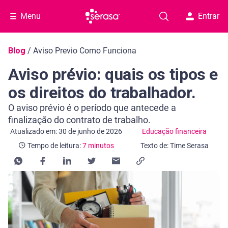
Menu
Entrar
Navegação do blog
Blog
/
Aviso Previo Como Funciona
Aviso prévio: quais os tipos e
os direitos do trabalhador.
O aviso prévio é o período que antecede a
finalização do contrato de trabalho.
Categoria Educação financeira
Tempo de leitura: 7 minutos
Atualizado em: 30 de junho de 2026
Educação financeira
Tempo de leitura:
7 minutos
Texto de: Time Serasa