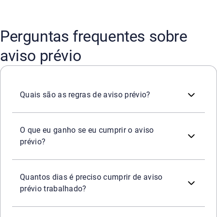
Perguntas frequentes sobre
aviso prévio
O aviso prévio ocorre quando uma das partes decide encer
Quais são as regras de aviso prévio?
Ao cumprir o aviso prévio trabalhado, o empregado recebe
O que eu ganho se eu cumprir o aviso
prévio?
O trabalhador precisa cumprir 30 dias, mesmo que aviso
Quantos dias é preciso cumprir de aviso
prévio trabalhado?
Quando a demissão ocorrer por iniciativa da empresa, o tr