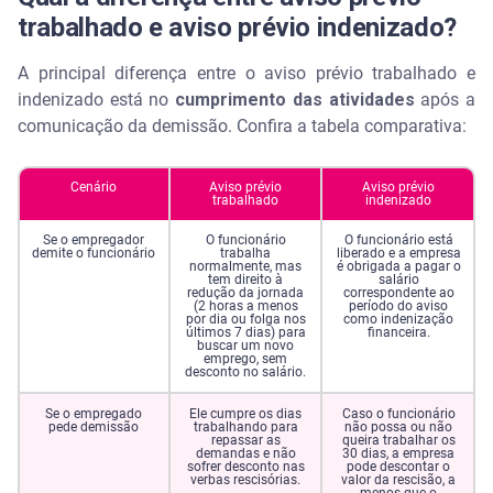
trabalhado e aviso prévio indenizado?
A principal diferença entre o aviso prévio trabalhado e
indenizado está no
cumprimento das atividades
após a
comunicação da demissão. Confira a tabela comparativa:
Cenário
Aviso prévio
Aviso prévio
trabalhado
indenizado
Se o empregador
O funcionário
O funcionário está
demite o funcionário
trabalha
liberado e a empresa
normalmente, mas
é obrigada a pagar o
tem direito à
salário
redução da jornada
correspondente ao
(2 horas a menos
período do aviso
por dia ou folga nos
como indenização
últimos 7 dias) para
financeira.
buscar um novo
emprego, sem
desconto no salário.
Se o empregado
Ele cumpre os dias
Caso o funcionário
pede demissão
trabalhando para
não possa ou não
repassar as
queira trabalhar os
demandas e não
30 dias, a empresa
sofrer desconto nas
pode descontar o
verbas rescisórias.
valor da rescisão, a