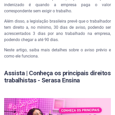
indenizado é quando a empresa paga o valor
correspondente sem exigir o trabalho.
Essa regra tem considerações importantes:
Além disso, a legislação brasileira prevê que o trabalhador
Quem pede demissão precisa cumprir aviso prévio?
tem direito a, no mínimo, 30 dias de aviso, podendo ser
acrescentados 3 dias por ano trabalhado na empresa,
A pessoa pode sair mais cedo durante o aviso
podendo chegar a até 90 dias.
prévio? Entenda a redução de jornada
Neste artigo, saiba mais detalhes sobre o aviso prévio e
Descomplique com a Serasa
como ele funciona.
Perguntas frequentes sobre aviso prévio
Assista | Conheça os principais direitos
Quais são as regras de aviso prévio?
trabalhistas - Serasa Ensina
O que eu ganho se eu cumprir o aviso prévio?
Quantos dias é preciso cumprir de aviso prévio
trabalhado?