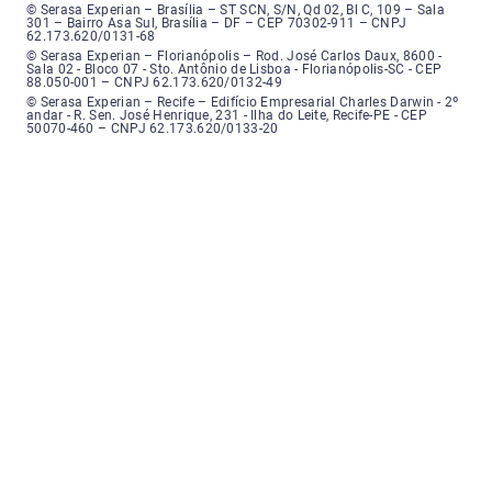
Serasa Experian - Brasília, Endereço: Setor Comercial Norte, sem número, e
© Serasa Experian – Brasília – ST SCN, S/N, Qd 02, Bl C, 109 – Sala
301 – Bairro Asa Sul, Brasília – DF – CEP 70302-911 – CNPJ
62.173.620/0131-68
Serasa Experian - Florianópolis, Endereço: Rodovia José Carlos, número 8
© Serasa Experian – Florianópolis – Rod. José Carlos Daux, 8600 -
Sala 02 - Bloco 07 - Sto. Antônio de Lisboa - Florianópolis-SC - CEP
88.050-001 – CNPJ 62.173.620/0132-49
Serasa Experian - Recife, Endereço: Edifício Empresarial Charles Darwin,
© Serasa Experian – Recife – Edifício Empresarial Charles Darwin - 2º
andar - R. Sen. José Henrique, 231 - Ilha do Leite, Recife-PE - CEP
50070-460 – CNPJ 62.173.620/0133-20