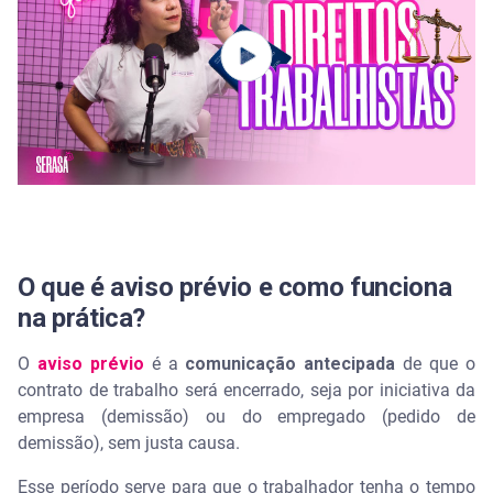
Quem está cumprindo aviso prévio tem direito a
sair mais cedo?
Quantas horas se trabalha por dia no aviso prévio?
Sou obrigado a aceitar o aviso prévio trabalhado?
Quem trabalhou só 2 meses tem que cumprir
aviso?
O que é aviso prévio e como funciona
na prática?
O
aviso prévio
é a
comunicação antecipada
de que o
contrato de trabalho será encerrado, seja por iniciativa da
empresa (demissão) ou do empregado (pedido de
demissão), sem justa causa.
Esse período serve para que o trabalhador tenha o tempo