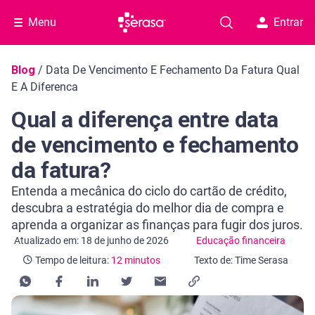
Menu
Entrar
Navegação do blog
Blog
/
Data De Vencimento E Fechamento Da Fatura Qual
E A Diferenca
Qual a diferença entre data
de vencimento e fechamento
da fatura?
Entenda a mecânica do ciclo do cartão de crédito,
descubra a estratégia do melhor dia de compra e
aprenda a organizar as finanças para fugir dos juros.
Categoria Educação financeira
Tempo de leitura: 12 minutos
Atualizado em: 18 de junho de 2026
Educação financeira
Tempo de leitura:
12 minutos
Texto de: Time Serasa