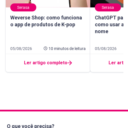
Serasa
Serasa
Weverse Shop: como funciona o app de produtos de K-pop
ChatGPT para sa
Weverse Shop: como funciona
ChatGPT para 
o app de produtos de K-pop
como usar a I
nome
Data de publicação 5 de agosto de 2026
10 minutos de leitura
Data de publicaçã
14 minutos de leit
05/08/2026
10 minutos
de leitura
05/08/2026
Ler artigo completo
Ler arti
O que você precisa?