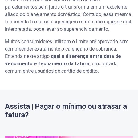
parcelamentos sem juros o transforma em um excelente
O que é a data de vencimento da fatura?
aliado do planejamento doméstico. Contudo, essa mesma
ferramenta tem uma engrenagem matemática que, se mal
interpretada, pode levar ao superendividamento.
A grande vantagem estratégica: o melhor dia para
compra
Muitos consumidores utilizam o limite pré-aprovado sem
compreender exatamente o calendário de cobrança.
Como alinhar as datas com a realidade do
orçamento
Entenda neste artigo
qual a diferença entre data de
vencimento e fechamento da fatura,
uma dúvida
O conhecimento como escudo financeiro
comum entre usuários de cartão de crédito.
Perguntas frequentes sobre data de vencimento e
data de fechamento da fatura
O que acontece se a data de vencimento cair em
Assista | Pagar o mínimo ou atrasar a
um sábado ou domingo?
fatura?
É possível alterar a data de fechamento da fatura?