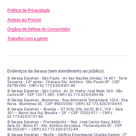
Política de Privacidade
Acesso ao Procon
Órgãos de Defesa do Consumidor
Trabalhe com a gente
Endereços da Serasa (sem atendimento ao público):
Serasa Experian - São Paulo - Endereço: Avenida das Nações Unidas, núme
© Serasa Experian - São Paulo - Av das Nações Unidas, 14.401 - Torre
Sucupira - 24º andar - Chácara Sto. Antônio - São Paulo-SP - CEP
04794-000 - CNPJ 62.173.620/0001-80
Serasa Experian - São Carlos - Endereço: Avenida Doutor Heitor José Real
© Serasa Experian - São Carlos - Av. Dr. Heitor José Reali, 360 - São
Carlos-SP - CEP 13571-385 - CNPJ 62.173.620/0093-06
Serasa Experian - Blumenau - Endereço: Rua Almirante Tamandaré, número
© Serasa Experian - Blumenau - Rua Almirante Tamandaré, 1024 - Vila
Nova - Blumenau-SC - CEP 89035-000 - CNPJ 62.173.620/0104-95
Serasa Experian - Brasília, Endereço: Setor Comercial Norte, sem número, e
© Serasa Experian – Brasília – ST SCN, S/N, Qd 02, Bl C, 109 – Sala
301 – Bairro Asa Sul, Brasília – DF – CEP 70302-911 – CNPJ
62.173.620/0131-68
Serasa Experian - Florianópolis, Endereço: Rodovia José Carlos, número 8
© Serasa Experian – Florianópolis – Rod. José Carlos Daux, 8600 -
Sala 02 - Bloco 07 - Sto. Antônio de Lisboa - Florianópolis-SC - CEP
88.050-001 – CNPJ 62.173.620/0132-49
Serasa Experian - Recife, Endereço: Edifício Empresarial Charles Darwin,
© Serasa Experian – Recife – Edifício Empresarial Charles Darwin - 2º