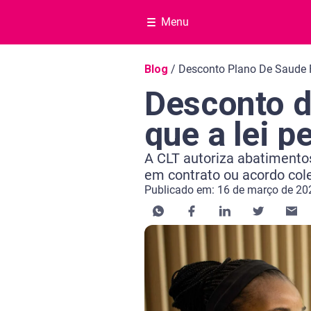
Menu
Navegação do blog
Blog
/
Desconto Plano De Saude
Desconto d
que a lei p
A CLT autoriza abatimentos
em contrato ou acordo cole
Publicado em: 16 de março de 20
Categoria Educação financeira
Tempo de leitura: 8 minutos