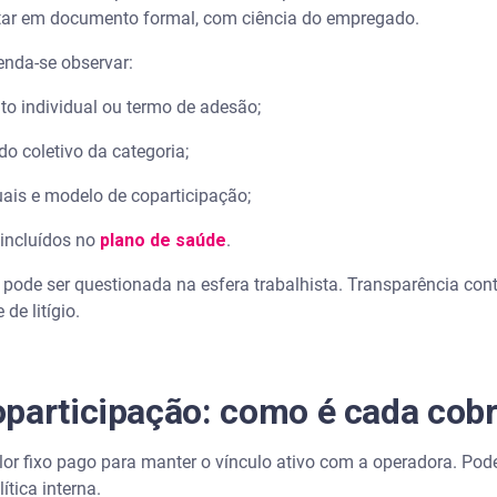
star em documento formal, com ciência do empregado.
ei?
menda-se observar:
ensalmente?
ato individual ou termo de adesão;
missão?
o coletivo da categoria;
s os medicamentos?
uais e modelo de coparticipação;
incluídos no
plano de saúde
.
ode ser questionada na esfera trabalhista. Transparência contr
de litígio.
oparticipação: como é cada cob
or fixo pago para manter o vínculo ativo com a operadora. Pode
ítica interna.