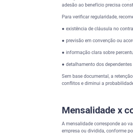
adesão ao benefício precisa con
Existe limite fixo previsto em l
Para verificar regularidade, reco
Coparticipação pode variar m
● existência de cláusula no contr
O desconto continua após de
● previsão em convenção ou acord
Plano empresarial cobre todo
● informação clara sobre percent
● detalhamento dos dependentes 
Sem base documental, a retenção p
conflitos e diminui a probabilidade 
Mensalidade x c
A mensalidade corresponde ao val
empresa ou dividida, conforme pol