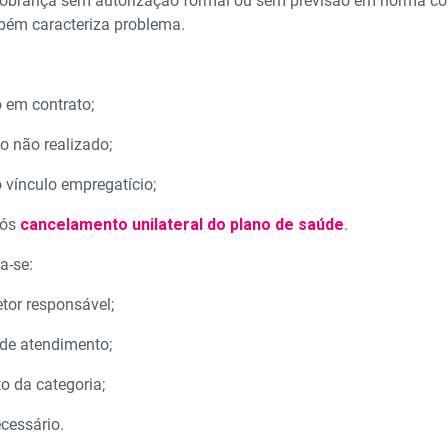
cobrança sem autorização formal ou sem previsão em norma col
bém caracteriza problema.
o em contrato;
o não realizado;
 vínculo empregatício;
pós
cancelamento unilateral do plano de saúde
.
a-se:
etor responsável;
 de atendimento;
to da categoria;
ecessário.