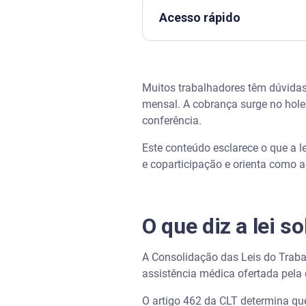
Acesso rápido
O que diz a lei sobre desconto
Muitos trabalhadores têm dúvidas
Mensalidade x coparticipação
mensal. A cobrança surge no holer
conferência.
Qual é o limite de desconto d
Este conteúdo esclarece o que a l
Quando o desconto é conside
e coparticipação e orienta como a
Como declarar o plano de saú
O que diz a lei s
Compreenda o desconto do pla
A Consolidação das Leis do Trabal
Perguntas frequentes sobre p
assistência médica ofertada pela 
A empresa pode descontar pl
O artigo 462 da CLT determina qu