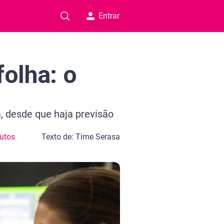
Entrar
olha: o
a, desde que haja previsão
utos
Texto de: Time Serasa