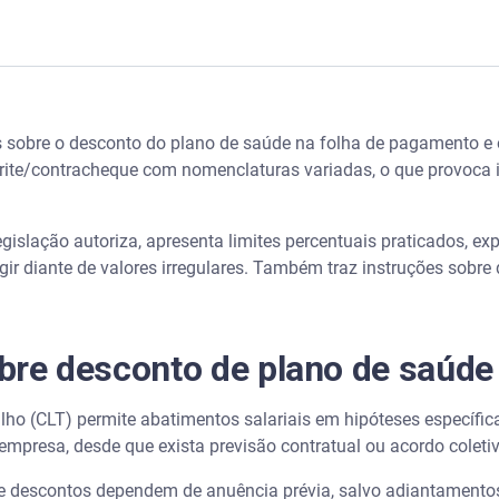
 de plano de saúde no salário
 sobre o desconto do plano de saúde na folha de pagamento e o
: como é cada cobrança
ite/contracheque com nomenclaturas variadas, o que provoca in
o plano de saúde
egislação autoriza, apresenta limites percentuais praticados, ex
rado abusivo
gir diante de valores irregulares. Também traz instruções sobr
de no Imposto de Renda
obre desconto de plano de saúde
no de saúde na folha de pagamento analisando o holerite
ho (CLT) permite abatimentos salariais em hipóteses específicas
lano de saúde em folha de pagamento
empresa, desde que exista previsão contratual ou acordo coleti
ano sem autorização?
e descontos dependem de anuência prévia, salvo adiantamentos 