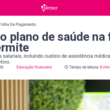
 Folha De Pagamento
o plano de saúde na f
ermite
 salariais, incluindo custeio de assistência médic
tivo.
26
Educação financeira
Tempo de leitura:
8 min