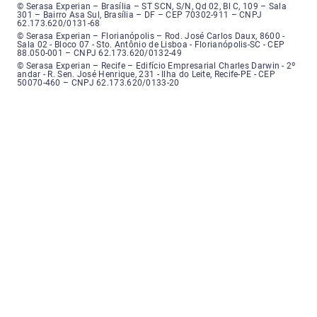
Serasa Experian - Brasília, Endereço: Setor Comercial Norte, sem número, e
© Serasa Experian – Brasília – ST SCN, S/N, Qd 02, Bl C, 109 – Sala
301 – Bairro Asa Sul, Brasília – DF – CEP 70302-911 – CNPJ
62.173.620/0131-68
Serasa Experian - Florianópolis, Endereço: Rodovia José Carlos, número 8
© Serasa Experian – Florianópolis – Rod. José Carlos Daux, 8600 -
Sala 02 - Bloco 07 - Sto. Antônio de Lisboa - Florianópolis-SC - CEP
88.050-001 – CNPJ 62.173.620/0132-49
Serasa Experian - Recife, Endereço: Edifício Empresarial Charles Darwin,
© Serasa Experian – Recife – Edifício Empresarial Charles Darwin - 2º
andar - R. Sen. José Henrique, 231 - Ilha do Leite, Recife-PE - CEP
50070-460 – CNPJ 62.173.620/0133-20