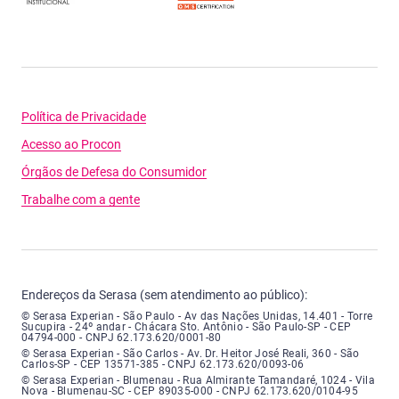
Política de Privacidade
Acesso ao Procon
Órgãos de Defesa do Consumidor
Trabalhe com a gente
Endereços da Serasa (sem atendimento ao público):
Serasa Experian - São Paulo - Endereço: Avenida das Nações Unidas, núme
© Serasa Experian - São Paulo - Av das Nações Unidas, 14.401 - Torre
Sucupira - 24º andar - Chácara Sto. Antônio - São Paulo-SP - CEP
04794-000 - CNPJ 62.173.620/0001-80
Serasa Experian - São Carlos - Endereço: Avenida Doutor Heitor José Real
© Serasa Experian - São Carlos - Av. Dr. Heitor José Reali, 360 - São
Carlos-SP - CEP 13571-385 - CNPJ 62.173.620/0093-06
Serasa Experian - Blumenau - Endereço: Rua Almirante Tamandaré, número
© Serasa Experian - Blumenau - Rua Almirante Tamandaré, 1024 - Vila
Nova - Blumenau-SC - CEP 89035-000 - CNPJ 62.173.620/0104-95