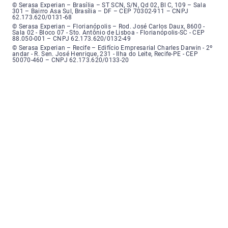
Serasa Experian - Brasília, Endereço: Setor Comercial Norte, sem número, e
© Serasa Experian – Brasília – ST SCN, S/N, Qd 02, Bl C, 109 – Sala
301 – Bairro Asa Sul, Brasília – DF – CEP 70302-911 – CNPJ
62.173.620/0131-68
Serasa Experian - Florianópolis, Endereço: Rodovia José Carlos, número 8
© Serasa Experian – Florianópolis – Rod. José Carlos Daux, 8600 -
Sala 02 - Bloco 07 - Sto. Antônio de Lisboa - Florianópolis-SC - CEP
88.050-001 – CNPJ 62.173.620/0132-49
Serasa Experian - Recife, Endereço: Edifício Empresarial Charles Darwin,
© Serasa Experian – Recife – Edifício Empresarial Charles Darwin - 2º
andar - R. Sen. José Henrique, 231 - Ilha do Leite, Recife-PE - CEP
50070-460 – CNPJ 62.173.620/0133-20