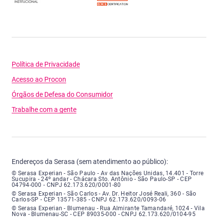
Política de Privacidade
Acesso ao Procon
Órgãos de Defesa do Consumidor
Trabalhe com a gente
Endereços da Serasa (sem atendimento ao público):
Serasa Experian - São Paulo - Endereço: Avenida das Nações Unidas, núme
© Serasa Experian - São Paulo - Av das Nações Unidas, 14.401 - Torre
Sucupira - 24º andar - Chácara Sto. Antônio - São Paulo-SP - CEP
04794-000 - CNPJ 62.173.620/0001-80
Serasa Experian - São Carlos - Endereço: Avenida Doutor Heitor José Real
© Serasa Experian - São Carlos - Av. Dr. Heitor José Reali, 360 - São
Carlos-SP - CEP 13571-385 - CNPJ 62.173.620/0093-06
Serasa Experian - Blumenau - Endereço: Rua Almirante Tamandaré, número
© Serasa Experian - Blumenau - Rua Almirante Tamandaré, 1024 - Vila
Nova - Blumenau-SC - CEP 89035-000 - CNPJ 62.173.620/0104-95