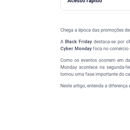
Acesso rápido
Assista | Como ganhar Vale Bo
Chega a época das promoções de 
O que é a Black Friday?
A
Black Friday
destaca-se por of
O que é a Cyber Monday?
Cyber Monday
foca no comércio o
Black Friday x Cyber Monday 2
Como os eventos ocorrem em dat
Monday acontece na segunda-fei
tornou uma fase importante do ca
Você sabia?
Neste artigo, entenda a diferença
Estratégia de compras: o que
O que comprar na Black Frida
O que comprar na Cyber Mon