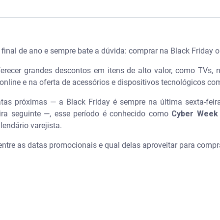
nus pedindo crédito no aplicativo da Serasa - Serasa Ensina
final de ano e sempre bate a dúvida: comprar na Black Friday
erecer grandes descontos em itens de alto valor, como TVs, 
nline e na oferta de acessórios e dispositivos tecnológicos c
025: qual a principal diferença?
as próximas — a Black Friday é sempre na última sexta-feir
ra seguinte —, esse período é conhecido como
Cyber Week
lendário varejista.
 entre as datas promocionais e qual delas aproveitar para comp
 vale mais a pena em cada data?
y?
day?