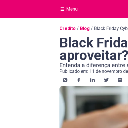
Menu
Navegação do blog
Credito
/
Blog
/
Black Friday Cy
Black Frid
aproveitar
Entenda a diferença entre
Publicado em: 11 de novembro d
Categoria Crédito
Tempo de leitura: 10 minutos