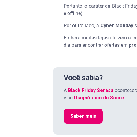
Portanto, o caráter da Black Frid
e offline).
Por outro lado, a
Cyber Monday
s
Embora muitas lojas utilizem a p
dia para encontrar ofertas em
pro
Você sabia?
A
Black Friday Serasa
acontecerá
e no
Diagnóstico do Score
.
Saber mais