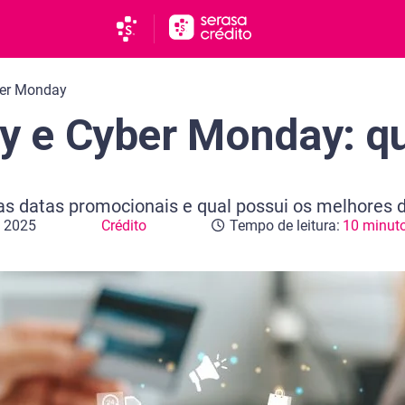
ber Monday
ay e Cyber Monday: q
?
 as datas promocionais e qual possui os melhores 
e 2025
Crédito
Tempo de leitura:
10 minut