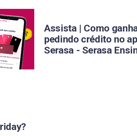
ente para a maratona de ofertas?
2025
Assista | Como ganha
 e conte com o Serasa Crédito
pedindo crédito no ap
Serasa - Serasa Ensi
k Friday e a Cyber Monday?
?
?
Friday?
 quê?