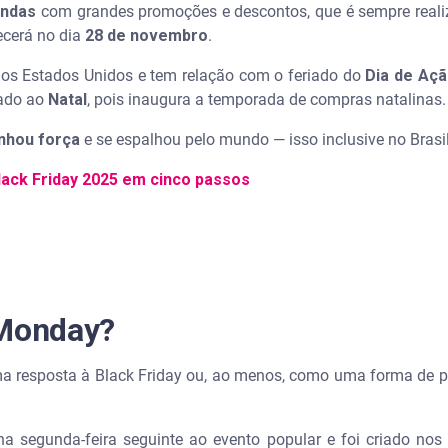
endas
com grandes promoções e descontos, que é sempre realiz
ecerá no dia
28 de novembro
.
2025?
nos Estados Unidos e tem relação com o feriado do
Dia de Açã
25?
gado ao
Natal
, pois inaugura a temporada de compras natalinas
nhou força
e se espalhou pelo mundo — isso inclusive no Bras
lack Friday 2025 em cinco passos
 Monday?
 resposta à Black Friday ou, ao menos, como uma forma de p
 segunda-feira seguinte ao evento popular e foi criado nos 