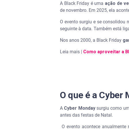
A Black Friday é uma
ação de v
de novembro. Em 2025, ela acont
Quando é a Black Friday em 
O evento surgiu e se consolidou 
Quando é a Cyber Monday 20
seguinte à data. Também está li
Nos anos 2000, a Black Friday
ga
Leia mais |
Como aproveitar a B
O que é a Cyber
A
Cyber Monday
surgiu como uma
antes das festas de Natal.
O evento acontece anualmente na