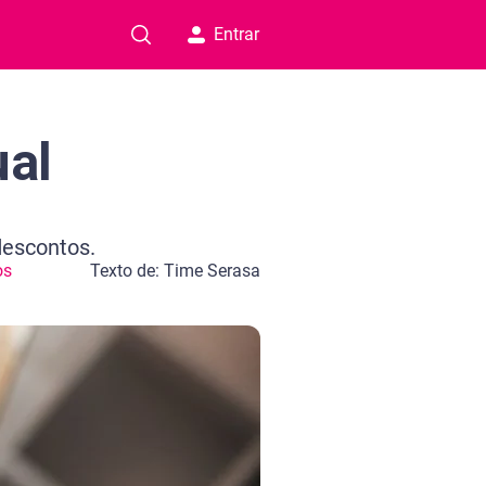
Entrar
ual
descontos.
os
Texto de: Time Serasa