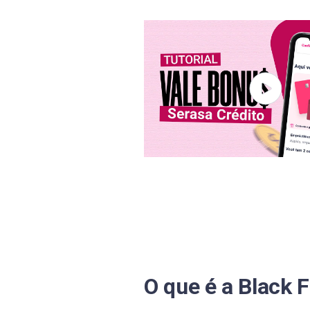
Como se preparar financeiram
Checklist para a Cyber Week 
Planeje suas compras maiores
Cyber Monday vale a pena?
Qual a diferença entre a Blac
Cyber Monday vale a pena?
O que significa Black Friday?
O que significa Cyber Monday
O que significa Cyber Monday
O que é a Black 
Depois da Black Friday vem o