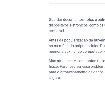
O que é armazenamento em 
Guardar documentos, fotos e outr
Principais serviços de armaz
dispositivos eletrônicos, como c
acessível.
Armazenamento em nuvem é 
Antes da popularização da nuvem
Outras vantagens do armaze
na memória do próprio celular. D
memória auxiliar ao computador, 
Monitore seus dados pessoai
Mas atualmente, com tantas fotos 
físico. Para resolver esse probl
para o armazenamento de dados on
seguro.