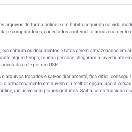
nuvem
os arquivos de forma online é um hábito adquirido na vida mo
enamento online
elular e computadores, conectados à internet, o armazenament
seguro?
, era comum os documentos e fotos serem armazenados em ar
namento em nuvem
urante algum tempo, muitas pessoas chegaram a investir até em
conectada a ele por um USB.
s com Serasa Premium
e arquivos trocados e salvos diariamente, fica difícil consegu
ema, o armazenamento em nuvem é a melhor opção. São diversas 
line, inclusive com planos gratuitos. Saiba como funciona e 