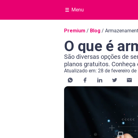
Menu
Navegação do blog
Premium
/
Blog
/
Armazenament
O que é a
São diversas opções de se
planos gratuitos. Conheça 
Atualizado em: 28 de fevereiro de
Categoria Consultar CPF
Tempo de leitura: 10 minutos