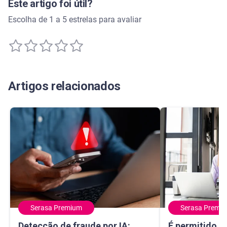
Este artigo foi útil?
Escolha de 1 a 5 estrelas para avaliar
Artigos relacionados
Serasa Premium
Serasa Premi
Detecção de fraude por IA: como a tecnologia protege seu
É permitido usa
Detecção de fraude por IA:
É permitido u