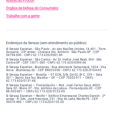
Acesso ao Procon
Órgãos de Defesa do Consumidor
Trabalhe com a gente
Endereços da Serasa (sem atendimento ao público):
Serasa Experian - São Paulo - Endereço: Avenida das Nações Unidas, núme
© Serasa Experian - São Paulo - Av das Nações Unidas, 14.401 - Torre
Sucupira - 24º andar - Chácara Sto. Antônio - São Paulo-SP - CEP
04794-000 - CNPJ 62.173.620/0001-80
Serasa Experian - São Carlos - Endereço: Avenida Doutor Heitor José Real
© Serasa Experian - São Carlos - Av. Dr. Heitor José Reali, 360 - São
Carlos-SP - CEP 13571-385 - CNPJ 62.173.620/0093-06
Serasa Experian - Blumenau - Endereço: Rua Almirante Tamandaré, número
© Serasa Experian - Blumenau - Rua Almirante Tamandaré, 1024 - Vila
Nova - Blumenau-SC - CEP 89035-000 - CNPJ 62.173.620/0104-95
Serasa Experian - Brasília, Endereço: Setor Comercial Norte, sem número, e
© Serasa Experian – Brasília – ST SCN, S/N, Qd 02, Bl C, 109 – Sala
301 – Bairro Asa Sul, Brasília – DF – CEP 70302-911 – CNPJ
62.173.620/0131-68
Serasa Experian - Florianópolis, Endereço: Rodovia José Carlos, número 8
© Serasa Experian – Florianópolis – Rod. José Carlos Daux, 8600 -
Sala 02 - Bloco 07 - Sto. Antônio de Lisboa - Florianópolis-SC - CEP
88.050-001 – CNPJ 62.173.620/0132-49
Serasa Experian - Recife, Endereço: Edifício Empresarial Charles Darwin,
© Serasa Experian – Recife – Edifício Empresarial Charles Darwin - 2º
andar - R. Sen. José Henrique, 231 - Ilha do Leite, Recife-PE - CEP
50070-460 – CNPJ 62.173.620/0133-20