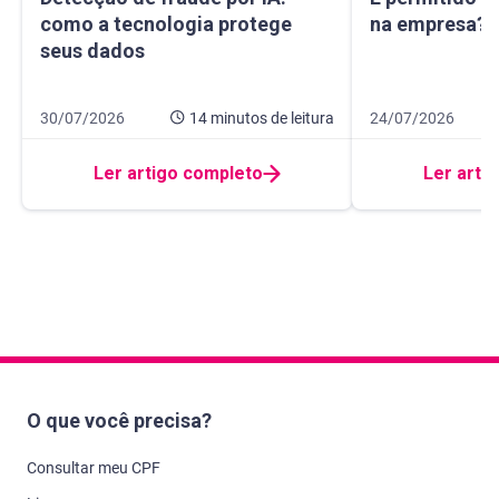
como a tecnologia protege
na empresa? E
seus dados
Data de publicação 30 de julho de 2026
14 minutos de leitura
Data de publicação
9 minutos de leitur
30/07/2026
14 minutos
de leitura
24/07/2026
Ler artigo completo
Ler arti
O que você precisa?
Consultar meu CPF