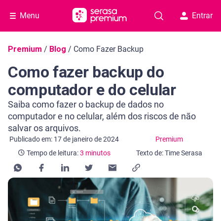
Menu
Entrar
Navegação do blog
Premium
/
Blog
/
Como Fazer Backup
Como fazer backup do
computador e do celular
Saiba como fazer o backup de dados no
computador e no celular, além dos riscos de não
salvar os arquivos.
Categoria Premium
Tempo de leitura: 3 minutos
Publicado em: 17 de janeiro de 2024
Premium
Tempo de leitura:
3 minutos
Texto de: Time Serasa