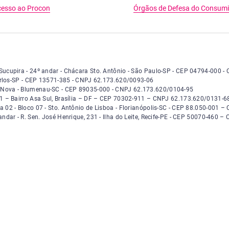
esso ao Procon
Órgãos de Defesa do Consum
número 14.401 - Torre Sucupira - vigésimo quarto andar - Chácara Santo Antô
e Sucupira - 24º andar - Chácara Sto. Antônio - São Paulo-SP - CEP 04794-000
 Reali, número 360 - São Carlos - São Paulo - CEP 13571-385 - CNPJ 62.173.62
 Carlos-SP - CEP 13571-385 - CNPJ 62.173.620/0093-06
mero 1024 - Bairro Vila Nova - Blumenau - Santa Catarina - CEP 89035-000 - 
la Nova - Blumenau-SC - CEP 89035-000 - CNPJ 62.173.620/0104-95
o, entrada 109, Quadra 2, Bloco C, Sala 301, Bairro Asa Sul, Brasília, Distrit
301 – Bairro Asa Sul, Brasília – DF – CEP 70302-911 – CNPJ 62.173.620/0131-6
ro 8600, Sala 02, Bloco 7, Bairro Santo Antônio de Lisboa, Florianópolis, San
la 02 - Bloco 07 - Sto. Antônio de Lisboa - Florianópolis-SC - CEP 88.050-001
win, 2º andar, Rua Senador José Henrique, número 231, Ilha do Leite Recife, 
 andar - R. Sen. José Henrique, 231 - Ilha do Leite, Recife-PE - CEP 50070-460