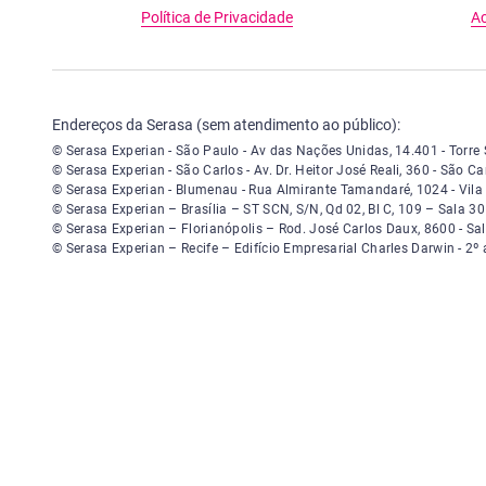
Política de Privacidade
Ac
Endereços da Serasa (sem atendimento ao público):
Serasa Experian - São Paulo - Endereço: Avenida das Nações Unidas, 
© Serasa Experian - São Paulo - Av das Nações Unidas, 14.401 - Torr
Serasa Experian - São Carlos - Endereço: Avenida Doutor Heitor José
© Serasa Experian - São Carlos - Av. Dr. Heitor José Reali, 360 - São
Serasa Experian - Blumenau - Endereço: Rua Almirante Tamandaré, nú
© Serasa Experian - Blumenau - Rua Almirante Tamandaré, 1024 - Vi
Serasa Experian - Brasília, Endereço: Setor Comercial Norte, sem númer
© Serasa Experian – Brasília – ST SCN, S/N, Qd 02, Bl C, 109 – Sala 
Serasa Experian - Florianópolis, Endereço: Rodovia José Carlos, núme
© Serasa Experian – Florianópolis – Rod. José Carlos Daux, 8600 - Sa
Serasa Experian - Recife, Endereço: Edifício Empresarial Charles Dar
© Serasa Experian – Recife – Edifício Empresarial Charles Darwin - 2º