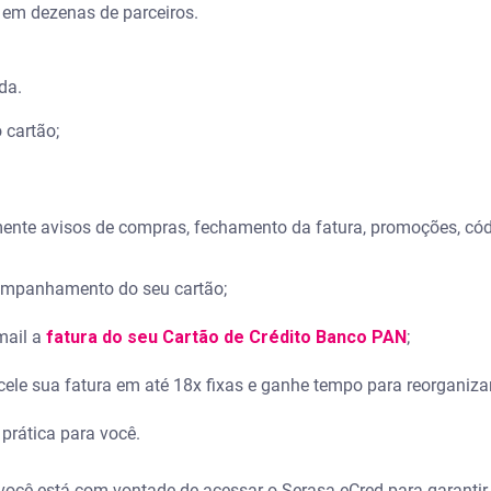
 em dezenas de parceiros.
da.
 cartão;
mente avisos de compras, fechamento da fatura, promoções, có
companhamento do seu cartão;
-mail a
fatura do seu Cartão de Crédito
Banco PAN
;
cele sua fatura em até 18x fixas e ganhe tempo para reorganiza
prática para você.
você está com vontade de acessar o Serasa eCred para garantir