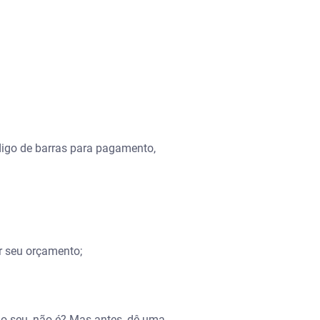
digo de barras para pagamento,
r seu orçamento;
 o seu, não é? Mas antes, dê uma