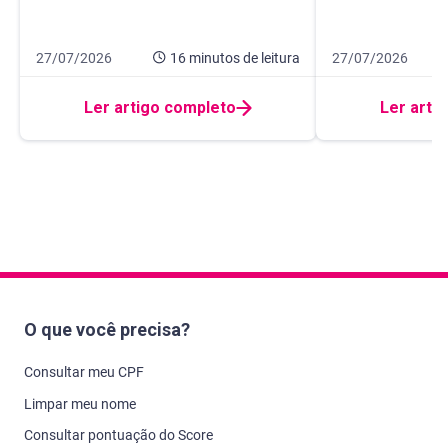
Data de publicação 27 de julho de 2026
16 minutos de leitura
Data de publicação
10 minutos de leit
27/07/2026
16 minutos
de leitura
27/07/2026
Ler artigo completo
Ler arti
O que você precisa?
Consultar meu CPF
Limpar meu nome
Consultar pontuação do Score