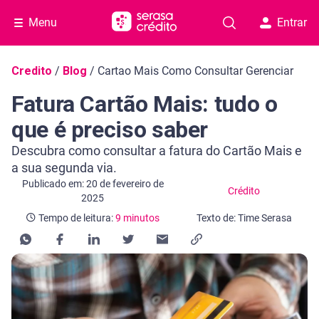
Menu
Entrar
Navegação do blog
Credito
/
Blog
/
Cartao Mais Como Consultar Gerenciar
Fatura Cartão Mais: tudo o
que é preciso saber
Descubra como consultar a fatura do Cartão Mais e
a sua segunda via.
Categoria Crédito
Tempo de leitura: 9 minutos
Publicado em: 20 de fevereiro de
Crédito
2025
Tempo de leitura:
9 minutos
Texto de: Time Serasa