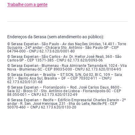
Trabalhe com a gente
Endereços da Serasa (sem atendimento ao público):
Serasa Experian - São Paulo - Endereço: Avenida das Nações Unidas, núme
© Serasa Experian - São Paulo - Av das Nações Unidas, 14.401 - Torre
Sucupira - 24º andar - Chácara Sto. Antônio - São Paulo-SP - CEP
04794-000 - CNPJ 62.173.620/0001-80
Serasa Experian - São Carlos - Endereço: Avenida Doutor Heitor José Real
© Serasa Experian - São Carlos - Av. Dr. Heitor José Reali, 360 - São
Carlos-SP - CEP 13571-385 - CNPJ 62.173.620/0093-06
Serasa Experian - Blumenau - Endereço: Rua Almirante Tamandaré, número
© Serasa Experian - Blumenau - Rua Almirante Tamandaré, 1024 - Vila
Nova - Blumenau-SC - CEP 89035-000 - CNPJ 62.173.620/0104-95
Serasa Experian - Brasília, Endereço: Setor Comercial Norte, sem número, e
© Serasa Experian – Brasília – ST SCN, S/N, Qd 02, Bl C, 109 – Sala
301 – Bairro Asa Sul, Brasília – DF – CEP 70302-911 – CNPJ
62.173.620/0131-68
Serasa Experian - Florianópolis, Endereço: Rodovia José Carlos, número 8
© Serasa Experian – Florianópolis – Rod. José Carlos Daux, 8600 -
Sala 02 - Bloco 07 - Sto. Antônio de Lisboa - Florianópolis-SC - CEP
88.050-001 – CNPJ 62.173.620/0132-49
Serasa Experian - Recife, Endereço: Edifício Empresarial Charles Darwin,
© Serasa Experian – Recife – Edifício Empresarial Charles Darwin - 2º
andar - R. Sen. José Henrique, 231 - Ilha do Leite, Recife-PE - CEP
50070-460 – CNPJ 62.173.620/0133-20