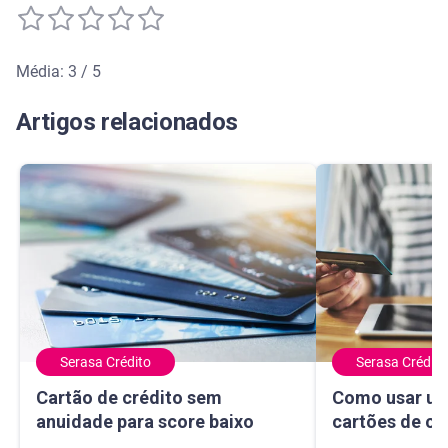
Média: 3 / 5
Média de avaliação: 3 de 5
Artigos relacionados
Serasa Crédito
Serasa Crédito
Cartão de crédito sem anuidade para score baixo
Como usar um ma
Cartão de crédito sem
Como usar um
anuidade para score baixo
cartões de cr