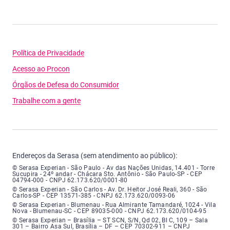
Política de Privacidade
Acesso ao Procon
Órgãos de Defesa do Consumidor
Trabalhe com a gente
Endereços da Serasa (sem atendimento ao público):
Serasa Experian - São Paulo - Endereço: Avenida das Nações Unidas, núme
© Serasa Experian - São Paulo - Av das Nações Unidas, 14.401 - Torre
Sucupira - 24º andar - Chácara Sto. Antônio - São Paulo-SP - CEP
04794-000 - CNPJ 62.173.620/0001-80
Serasa Experian - São Carlos - Endereço: Avenida Doutor Heitor José Real
© Serasa Experian - São Carlos - Av. Dr. Heitor José Reali, 360 - São
Carlos-SP - CEP 13571-385 - CNPJ 62.173.620/0093-06
Serasa Experian - Blumenau - Endereço: Rua Almirante Tamandaré, número
© Serasa Experian - Blumenau - Rua Almirante Tamandaré, 1024 - Vila
Nova - Blumenau-SC - CEP 89035-000 - CNPJ 62.173.620/0104-95
Serasa Experian - Brasília, Endereço: Setor Comercial Norte, sem número, e
© Serasa Experian – Brasília – ST SCN, S/N, Qd 02, Bl C, 109 – Sala
301 – Bairro Asa Sul, Brasília – DF – CEP 70302-911 – CNPJ