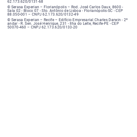
62.173.620/0131-68
Serasa Experian - Florianópolis, Endereço: Rodovia José Carlos, número 8
© Serasa Experian – Florianópolis – Rod. José Carlos Daux, 8600 -
Sala 02 - Bloco 07 - Sto. Antônio de Lisboa - Florianópolis-SC - CEP
88.050-001 – CNPJ 62.173.620/0132-49
Serasa Experian - Recife, Endereço: Edifício Empresarial Charles Darwin,
© Serasa Experian – Recife – Edifício Empresarial Charles Darwin - 2º
andar - R. Sen. José Henrique, 231 - Ilha do Leite, Recife-PE - CEP
50070-460 – CNPJ 62.173.620/0133-20