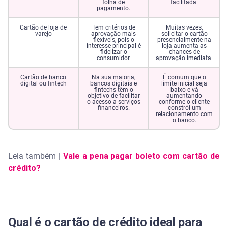
folha de
facilitada.
pagamento.
Cartão de loja de
Tem critérios de
Muitas vezes,
varejo
aprovação mais
solicitar o cartão
flexíveis, pois o
presencialmente na
interesse principal é
loja aumenta as
fidelizar o
chances de
consumidor.
aprovação imediata.
Cartão de banco
Na sua maioria,
É comum que o
digital ou fintech
bancos digitais e
limite inicial seja
fintechs têm o
baixo e vá
objetivo de facilitar
aumentando
o acesso a serviços
conforme o cliente
financeiros.
constrói um
relacionamento com
o banco.
Leia também |
Vale a pena pagar boleto com cartão de
crédito?
Qual é o cartão de crédito ideal para