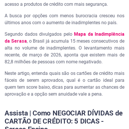
acesso a produtos de crédito com mais segurança.
Qual é o cartão de crédito ideal para quem tem
score baixo e precisa de aprovação rápida?
A busca por opções com menos burocracia cresceu nos
últimos anos com o aumento de inadimplentes no país.
Cartões de crédito sem anuidade: vale a pena optar
por essas opções?
Segundo dados divulgados pelo
Mapa da Inadimplência
da Serasa
, o Brasil já acumula 15 meses consecutivos de
Cartão de crédito sem comprovação de renda:
alta no volume de inadimplentes. O levantamento mais
como funcionam essas opções?
recente, de março de 2026, aponta que existem mais de
82,8 milhões de pessoas com nome negativado.
Qual a diferença entre cartão de crédito de loja e
cartão de banco? Qual aprova mais rápido?
Neste artigo, entenda quais são os cartões de crédito mais
fáceis de serem aprovados, qual é o cartão ideal para
Dicas para aumentar suas chances de aprovação
quem tem score baixo, dicas para aumentar as chances de
em cartões de crédito
aprovação e a opção sem anuidade vale a pena.
Como o Serasa Crédito ajuda a encontrar o melhor
cartão de crédito?
Assista | Como NEGOCIAR DÍVIDAS de
CARTÃO DE CRÉDITO: 5 DICAS -
Perguntas frequentes sobre cartão de crédito