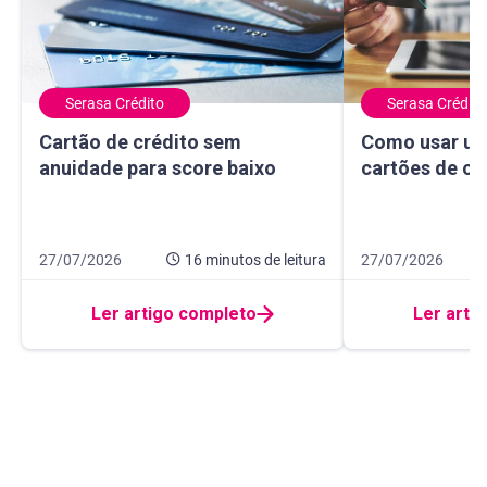
Serasa Crédito
Serasa Crédito
Cartão de crédito sem anuidade para score baixo
Como usar um ma
Cartão de crédito sem
Como usar um
anuidade para score baixo
cartões de cr
Data de publicação 27 de julho de 2026
16 minutos de leitura
Data de publicação
10 minutos de leit
27/07/2026
16 minutos
de leitura
27/07/2026
Ler artigo completo
Ler arti