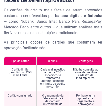
fáceis de serem aprovados?
Os cartões de crédito mais fáceis de serem aprovados
costumam ser oferecidos por
bancos digitais e fintechs
— como Nubank, Banco Inter, Banco Pan, RecargaPay,
Mercado Pago, entre outros — que utilizam análises mais
flexíveis que as das instituições tradicionais.
As principais opções de cartões que costumam ter
aprovação facilitada são:
Tipo de cartão
O que é
Vantagens
Cartão limite
Cada real investido
Não há consulta ao
garantido ou CDB
em uma CDB
score de crédito e
mais limite
específico se
cadastro de
transforma
inadimplentes.
automaticamente
em limite de crédito
no cartão.
Cartão consignado
O pagamento da
Por haver uma
fatura mínima é
garantia de
descontado
pagamento, a
diretamente da
aprovação é