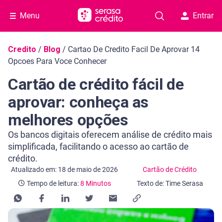
Menu
Entrar
Navegação do blog
Credito
/
Blog
/
Cartao De Credito Facil De Aprovar 14
Opcoes Para Voce Conhecer
Cartão de crédito fácil de
aprovar: conheça as
melhores opções
Os bancos digitais oferecem análise de crédito mais
simplificada, facilitando o acesso ao cartão de
crédito.
Categoria Cartão de Crédito
Tempo de leitura: 8 Minutos
Atualizado em: 18 de maio de 2026
Cartão de Crédito
Tempo de leitura:
8 Minutos
Texto de: Time Serasa