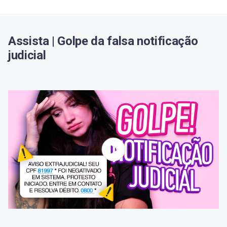
cessionárias
O impacto da quitação no histórico financeiro
Assista | Golpe da falsa notificação
judicial
Encontre novas oportunidades financeiras com o
Serasa Crédito
Perguntas frequentes sobre cessão de crédito
A cessão de crédito precisa da autorização
expressa do devedor?
O novo credor pode aumentar agressivamente os
juros da dívida transferida?
O que fazer se a notificação da transferência da
dívida não chegar?