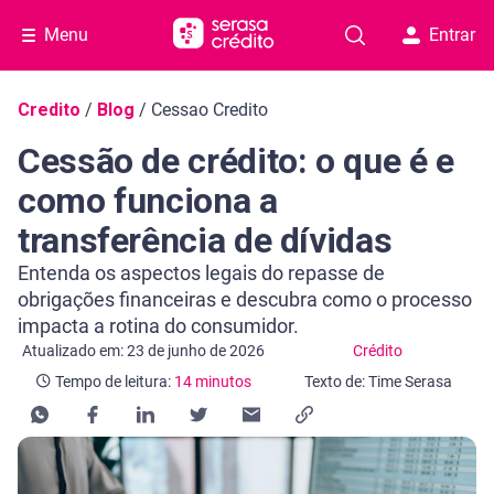
Menu
Entrar
Navegação do blog
Credito
/
Blog
/
Cessao Credito
Cessão de crédito: o que é e
como funciona a
transferência de dívidas
Entenda os aspectos legais do repasse de
obrigações financeiras e descubra como o processo
impacta a rotina do consumidor.
Categoria Crédito
Tempo de leitura: 14 minutos
Atualizado em: 23 de junho de 2026
Crédito
Tempo de leitura:
14 minutos
Texto de: Time Serasa