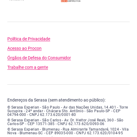
Política de Privacidade
Acesso ao Procon
Órgãos de Defesa do Consumidor
Trabalhe com a gente
Endereços da Serasa (sem atendimento ao público):
Serasa Experian - São Paulo - Endereço: Avenida das Nações Unidas, núme
© Serasa Experian - São Paulo - Av das Nações Unidas, 14.401 - Torre
Sucupira - 24º andar - Chácara Sto. Antônio - São Paulo-SP - CEP
04794-000 - CNPJ 62.173.620/0001-80
Serasa Experian - São Carlos - Endereço: Avenida Doutor Heitor José Real
© Serasa Experian - São Carlos - Av. Dr. Heitor José Reali, 360 - São
Carlos-SP - CEP 13571-385 - CNPJ 62.173.620/0093-06
Serasa Experian - Blumenau - Endereço: Rua Almirante Tamandaré, número
© Serasa Experian - Blumenau - Rua Almirante Tamandaré, 1024 - Vila
Nova - Blumenau-SC - CEP 89035-000 - CNPJ 62.173.620/0104-95