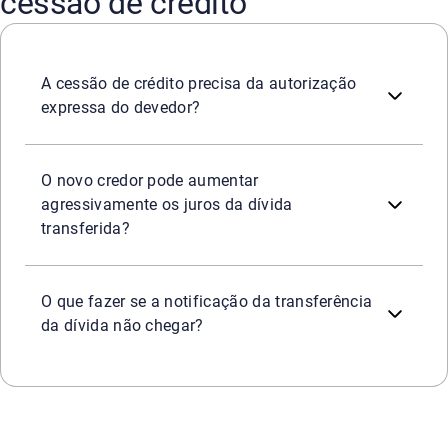
cessão de crédito
Não. O Código Civil Brasileiro estabelece que o credor or
A cessão de crédito precisa da autorização
expressa do devedor?
Não é permitido alterar unilateralmente as condições es
O novo credor pode aumentar
agressivamente os juros da dívida
transferida?
Caso o cidadão não receba o comunicado oficial emitido,
O que fazer se a notificação da transferência
da dívida não chegar?