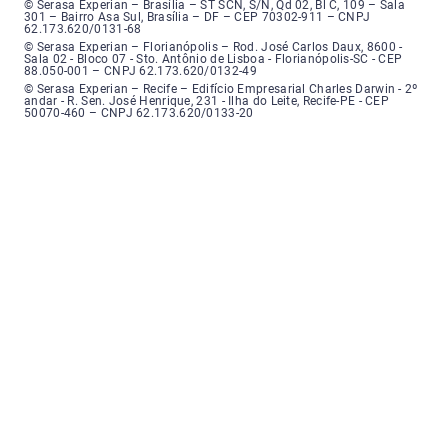
Serasa Experian - Brasília, Endereço: Setor Comercial Norte, sem número, e
© Serasa Experian – Brasília – ST SCN, S/N, Qd 02, Bl C, 109 – Sala
301 – Bairro Asa Sul, Brasília – DF – CEP 70302-911 – CNPJ
62.173.620/0131-68
Serasa Experian - Florianópolis, Endereço: Rodovia José Carlos, número 8
© Serasa Experian – Florianópolis – Rod. José Carlos Daux, 8600 -
Sala 02 - Bloco 07 - Sto. Antônio de Lisboa - Florianópolis-SC - CEP
88.050-001 – CNPJ 62.173.620/0132-49
Serasa Experian - Recife, Endereço: Edifício Empresarial Charles Darwin,
© Serasa Experian – Recife – Edifício Empresarial Charles Darwin - 2º
andar - R. Sen. José Henrique, 231 - Ilha do Leite, Recife-PE - CEP
50070-460 – CNPJ 62.173.620/0133-20