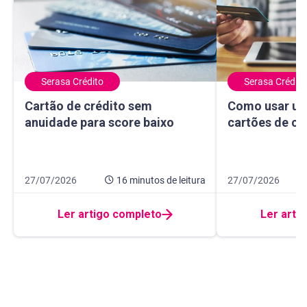
Serasa Crédito
Serasa Crédito
Cartão de crédito sem anuidade para score baixo
Como usar um ma
Cartão de crédito sem
Como usar um
anuidade para score baixo
cartões de cr
Data de publicação 27 de julho de 2026
16 minutos de leitura
Data de publicação
10 minutos de leit
27/07/2026
16 minutos
de leitura
27/07/2026
Ler artigo completo
Ler arti