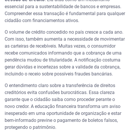
O papel das empresas securitizadoras e dos fundos
essencial para a sustentabilidade de bancos e empresas.
de investimento
Compreender essa transação é fundamental para qualquer
cidadão com financiamentos ativos.
Como a transferência de dívidas funciona
O volume de crédito concedido no país cresce a cada ano.
Com isso, também aumenta a necessidade de movimentar
Diferença entre cessão e portabilidade de crédito
as carteiras de recebíveis. Muitas vezes, o consumidor
recebe comunicados informando que a cobrança de uma
O que muda para o consumidor com a cessão de
crédito
pendência mudou de titularidade. A notificação costuma
gerar dúvidas e incertezas sobre a validade da cobrança,
A obrigatoriedade e a importância da notificação
incluindo o receio sobre possíveis fraudes bancárias.
prévia
O entendimento claro sobre a transferência de direitos
Passo a passo ao receber o comunicado de
creditórios evita confusões burocráticas. Essa clareza
transferência
garante que o cidadão saiba como proceder perante o
novo credor. A educação financeira transforma um aviso
Os principais tipos de cessão de crédito no
inesperado em uma oportunidade de organização e estar
mercado
bem-informado previne o pagamento de boletos falsos,
protegendo o patrimônio.
Vantagens da negociação com as empresas