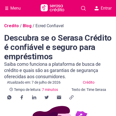
Menu
Entrar
Navegação do blog
Credito
/
Blog
/
Ecred Confiavel
Descubra se o Serasa Crédito
é confiável e seguro para
empréstimos
Saiba como funciona a plataforma de busca de
crédito e quais são as garantias de segurança
oferecidas aos consumidores.
Categoria Crédito
Tempo de leitura: 7 minutos
Atualizado em: 7 de julho de 2026
Crédito
Tempo de leitura:
7 minutos
Texto de: Time Serasa