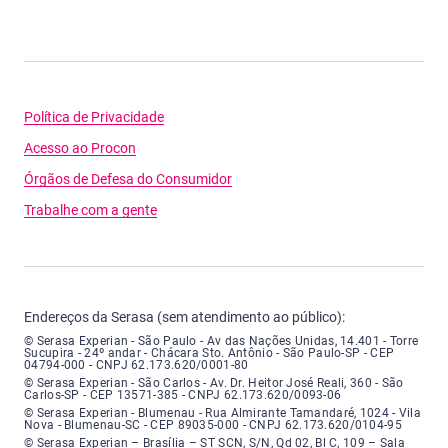
Política de Privacidade
Acesso ao Procon
Órgãos de Defesa do Consumidor
Trabalhe com a gente
Endereços da Serasa (sem atendimento ao público):
Serasa Experian - São Paulo - Endereço: Avenida das Nações Unidas, núme
© Serasa Experian - São Paulo - Av das Nações Unidas, 14.401 - Torre
Sucupira - 24º andar - Chácara Sto. Antônio - São Paulo-SP - CEP
04794-000 - CNPJ 62.173.620/0001-80
Serasa Experian - São Carlos - Endereço: Avenida Doutor Heitor José Real
© Serasa Experian - São Carlos - Av. Dr. Heitor José Reali, 360 - São
Carlos-SP - CEP 13571-385 - CNPJ 62.173.620/0093-06
Serasa Experian - Blumenau - Endereço: Rua Almirante Tamandaré, número
© Serasa Experian - Blumenau - Rua Almirante Tamandaré, 1024 - Vila
Nova - Blumenau-SC - CEP 89035-000 - CNPJ 62.173.620/0104-95
Serasa Experian - Brasília, Endereço: Setor Comercial Norte, sem número, e
© Serasa Experian – Brasília – ST SCN, S/N, Qd 02, Bl C, 109 – Sala