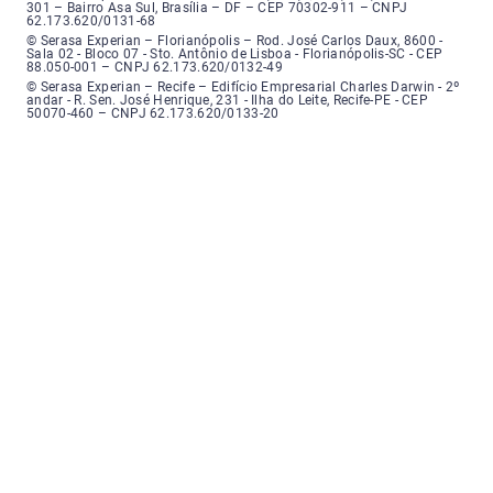
301 – Bairro Asa Sul, Brasília – DF – CEP 70302-911 – CNPJ
62.173.620/0131-68
Serasa Experian - Florianópolis, Endereço: Rodovia José Carlos, número 8
© Serasa Experian – Florianópolis – Rod. José Carlos Daux, 8600 -
Sala 02 - Bloco 07 - Sto. Antônio de Lisboa - Florianópolis-SC - CEP
88.050-001 – CNPJ 62.173.620/0132-49
Serasa Experian - Recife, Endereço: Edifício Empresarial Charles Darwin,
© Serasa Experian – Recife – Edifício Empresarial Charles Darwin - 2º
andar - R. Sen. José Henrique, 231 - Ilha do Leite, Recife-PE - CEP
50070-460 – CNPJ 62.173.620/0133-20