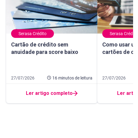
Serasa Crédito
Serasa Crédito
Cartão de crédito sem anuidade para score baixo
Como usar um ma
Cartão de crédito sem
Como usar um
anuidade para score baixo
cartões de cr
Data de publicação 27 de julho de 2026
16 minutos de leitura
Data de publicação
10 minutos de leit
27/07/2026
16 minutos
de leitura
27/07/2026
Ler artigo completo
Ler arti