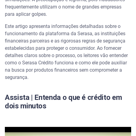
frequentemente utilizam o nome de grandes empresas
O Serasa Crédito cobra taxas para liberar
para aplicar golpes.
empréstimo?
Este artigo apresenta informações detalhadas sobre o
Como agir em caso de abordagens suspeitas
funcionamento da plataforma da Serasa, as instituições
financeiras parceiras e as rigorosas regras de segurança
Encontre as melhores opções de empréstimo com o
estabelecidas para proteger o consumidor. Ao fornecer
Serasa Crédito
detalhes claros sobre o processo, os leitores vão entender
como o Serasa Crédito funciona e como ele pode auxiliar
Perguntas frequentes sobre o Serasa Crédito
na busca por produtos financeiros sem comprometer a
segurança.
O Serasa Crédito cobra depósito antecipado?
O Serasa Crédito é regulamentado pelo Banco
Assista | Entenda o que é crédito em
Central?
dois minutos
Como garantir a segurança ao fechar um contrato
de empréstimo?