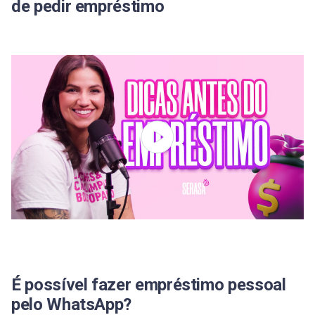
Qual banco faz empréstimo via WhatsApp?
de pedir empréstimo
É possível fazer empréstimo Nubank pelo
WhatsApp?
C6 Bank oferece empréstimo pelo WhatsApp?
Empréstimo na conta de luz pelo WhatsApp: como
funciona?
Conheça o Serasa Crédito e busque opções para
seu perfil
É possível fazer empréstimo pessoal
pelo WhatsApp?