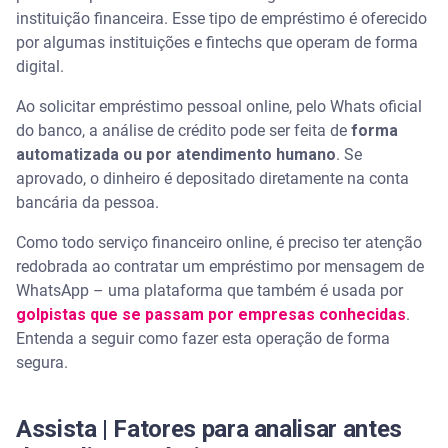
instituição financeira. Esse tipo de empréstimo é oferecido
Golpes e fraudes pelo WhatsApp: fique alerta
por algumas instituições e fintechs que operam de forma
digital.
Cuidados ao fazer empréstimo pessoal pelo
Ao solicitar empréstimo pessoal online, pelo Whats oficial
WhatsApp
do banco, a análise de crédito pode ser feita de
forma
automatizada ou por atendimento humano
. Se
Verifique o número
aprovado, o dinheiro é depositado diretamente na conta
bancária da pessoa.
Inicie a conversa
Como todo serviço financeiro online, é preciso ter atenção
Cheque a instituição
redobrada ao contratar um empréstimo por mensagem de
WhatsApp – uma plataforma que também é usada por
Não pague adiantamentos
golpistas que se passam por empresas conhecidas
.
Entenda a seguir como fazer esta operação de forma
Leia o contrato
segura.
Não forneça senhas
Assista | Fatores para analisar antes