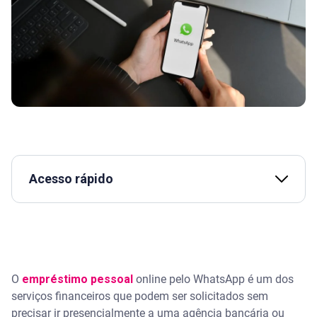
Acesso rápido
Assista | Fatores para analisar antes de pedir
empréstimo
É possível fazer empréstimo pessoal pelo
WhatsApp?
O
empréstimo pessoal
online pelo WhatsApp é um dos
serviços financeiros que podem ser solicitados sem
É confiável fazer empréstimo pelo “zap”?
precisar ir presencialmente a uma agência bancária ou