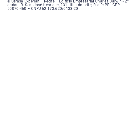
Serasa Experian - Recife, Endereço: Edifício Empresarial Charles Darwin,
© Serasa Experian – Recife – Edifício Empresarial Charles Darwin - 2º
andar - R. Sen. José Henrique, 231 - Ilha do Leite, Recife-PE - CEP
50070-460 – CNPJ 62.173.620/0133-20