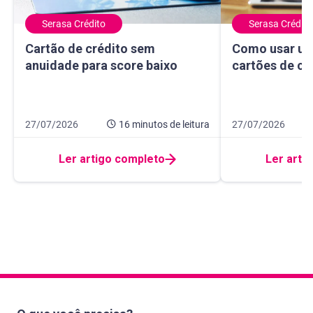
Serasa Crédito
Serasa Crédito
Cartão de crédito sem anuidade para score baixo
Como usar um ma
Cartão de crédito sem
Como usar um
anuidade para score baixo
cartões de cr
Data de publicação 27 de julho de 2026
16 minutos de leitura
Data de publicação
10 minutos de leit
27/07/2026
16 minutos
de leitura
27/07/2026
Ler artigo completo
Ler arti