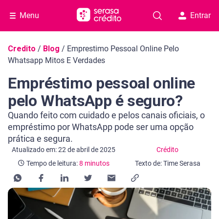
Menu
Entrar
Navegação do blog
Credito
/
Blog
/
Emprestimo Pessoal Online Pelo
Whatsapp Mitos E Verdades
Empréstimo pessoal online
pelo WhatsApp é seguro?
Quando feito com cuidado e pelos canais oficiais, o
empréstimo por WhatsApp pode ser uma opção
prática e segura.
Categoria Crédito
Tempo de leitura: 8 minutos
Atualizado em: 22 de abril de 2025
Crédito
Tempo de leitura:
8 minutos
Texto de: Time Serasa