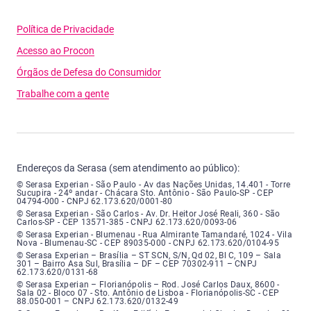
Política de Privacidade
Acesso ao Procon
Órgãos de Defesa do Consumidor
Trabalhe com a gente
Endereços da Serasa (sem atendimento ao público):
Serasa Experian - São Paulo - Endereço: Avenida das Nações Unidas, núme
© Serasa Experian - São Paulo - Av das Nações Unidas, 14.401 - Torre
Sucupira - 24º andar - Chácara Sto. Antônio - São Paulo-SP - CEP
04794-000 - CNPJ 62.173.620/0001-80
Serasa Experian - São Carlos - Endereço: Avenida Doutor Heitor José Real
© Serasa Experian - São Carlos - Av. Dr. Heitor José Reali, 360 - São
Carlos-SP - CEP 13571-385 - CNPJ 62.173.620/0093-06
Serasa Experian - Blumenau - Endereço: Rua Almirante Tamandaré, número
© Serasa Experian - Blumenau - Rua Almirante Tamandaré, 1024 - Vila
Nova - Blumenau-SC - CEP 89035-000 - CNPJ 62.173.620/0104-95
Serasa Experian - Brasília, Endereço: Setor Comercial Norte, sem número, e
© Serasa Experian – Brasília – ST SCN, S/N, Qd 02, Bl C, 109 – Sala
301 – Bairro Asa Sul, Brasília – DF – CEP 70302-911 – CNPJ
62.173.620/0131-68
Serasa Experian - Florianópolis, Endereço: Rodovia José Carlos, número 8
© Serasa Experian – Florianópolis – Rod. José Carlos Daux, 8600 -
Sala 02 - Bloco 07 - Sto. Antônio de Lisboa - Florianópolis-SC - CEP
88.050-001 – CNPJ 62.173.620/0132-49