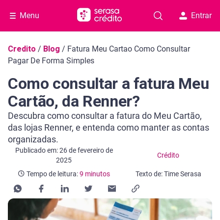
Menu
Entrar
Navegação do blog
Credito
/
Blog
/
Fatura Meu Cartao Como Consultar
Pagar De Forma Simples
Como consultar a fatura Meu
Cartão, da Renner?
Descubra como consultar a fatura do Meu Cartão,
das lojas Renner, e entenda como manter as contas
organizadas.
Categoria Crédito
Tempo de leitura: 9 minutos
Publicado em: 26 de fevereiro de
Crédito
2025
Tempo de leitura:
9 minutos
Texto de: Time Serasa