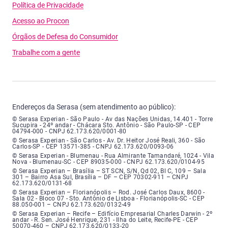
Política de Privacidade
Acesso ao Procon
Órgãos de Defesa do Consumidor
Trabalhe com a gente
Endereços da Serasa (sem atendimento ao público):
Serasa Experian - São Paulo - Endereço: Avenida das Nações Unidas, núme
© Serasa Experian - São Paulo - Av das Nações Unidas, 14.401 - Torre
Sucupira - 24º andar - Chácara Sto. Antônio - São Paulo-SP - CEP
04794-000 - CNPJ 62.173.620/0001-80
Serasa Experian - São Carlos - Endereço: Avenida Doutor Heitor José Real
© Serasa Experian - São Carlos - Av. Dr. Heitor José Reali, 360 - São
Carlos-SP - CEP 13571-385 - CNPJ 62.173.620/0093-06
Serasa Experian - Blumenau - Endereço: Rua Almirante Tamandaré, número
© Serasa Experian - Blumenau - Rua Almirante Tamandaré, 1024 - Vila
Nova - Blumenau-SC - CEP 89035-000 - CNPJ 62.173.620/0104-95
Serasa Experian - Brasília, Endereço: Setor Comercial Norte, sem número, e
© Serasa Experian – Brasília – ST SCN, S/N, Qd 02, Bl C, 109 – Sala
301 – Bairro Asa Sul, Brasília – DF – CEP 70302-911 – CNPJ
62.173.620/0131-68
Serasa Experian - Florianópolis, Endereço: Rodovia José Carlos, número 8
© Serasa Experian – Florianópolis – Rod. José Carlos Daux, 8600 -
Sala 02 - Bloco 07 - Sto. Antônio de Lisboa - Florianópolis-SC - CEP
88.050-001 – CNPJ 62.173.620/0132-49
Serasa Experian - Recife, Endereço: Edifício Empresarial Charles Darwin,
© Serasa Experian – Recife – Edifício Empresarial Charles Darwin - 2º
andar - R. Sen. José Henrique, 231 - Ilha do Leite, Recife-PE - CEP
50070-460 – CNPJ 62.173.620/0133-20