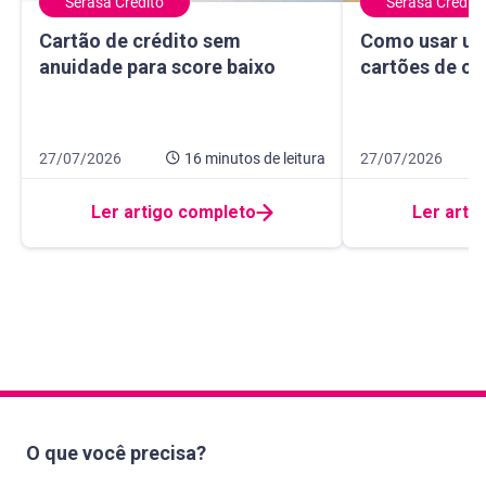
Serasa Crédito
Serasa Crédito
Cartão de crédito sem anuidade para score baixo
Como usar um ma
Cartão de crédito sem
Como usar um
anuidade para score baixo
cartões de cr
Data de publicação 27 de julho de 2026
16 minutos de leitura
Data de publicação
10 minutos de leit
27/07/2026
16 minutos
de leitura
27/07/2026
Ler artigo completo
Ler arti
O que você precisa?