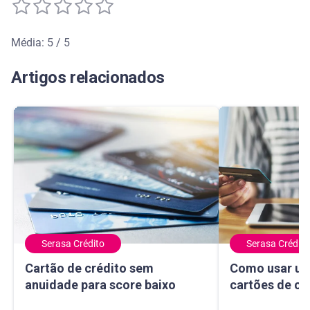
Média: 5 / 5
Média de avaliação: 5 de 5
Artigos relacionados
Serasa Crédito
Serasa Crédito
Cartão de crédito sem anuidade para score baixo
Como usar um ma
Cartão de crédito sem
Como usar um
anuidade para score baixo
cartões de cr