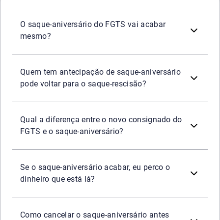
Não. A modalidade continua ativa em 2026. O que mudou 
O saque-aniversário do FGTS vai acabar
mesmo?
Pode, mas apenas após quitar o contrato de antecipação 
Quem tem antecipação de saque-aniversário
pode voltar para o saque-rescisão?
O Saque-Aniversário é um regime de retirada anual do f
Qual a diferença entre o novo consignado do
FGTS e o saque-aniversário?
Não. O saldo do FGTS é do trabalhador independentemen
Se o saque-aniversário acabar, eu perco o
dinheiro que está lá?
Acesse o aplicativo do FGTS, vá em "Regime de Saque" e
Como cancelar o saque-aniversário antes