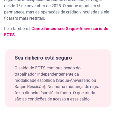
e o saque-aniversário?
desde 1º de novembro de 2025. O saque anual em si
permanece, mas as operações de crédito vinculadas a ele
Se o saque-aniversário acabar, eu perco o dinheiro
ficaram mais restritas.
que está lá?
Leia também |
Como funciona o Saque-Aniversário do
Como cancelar o saque-aniversário antes das
FGTS
novas regras de 2026?
Quem foi demitido e estava no saque-aniversário
agora pode sacar o total?
Seu dinheiro está seguro
O saldo do FGTS continua sendo do
trabalhador, independentemente da
modalidade escolhida (Saque-Aniversário ou
Saque-Rescisão). Nenhuma mudança de regra
faz o dinheiro "sumir" do fundo. O que muda
são as condições de acesso a esse saldo.