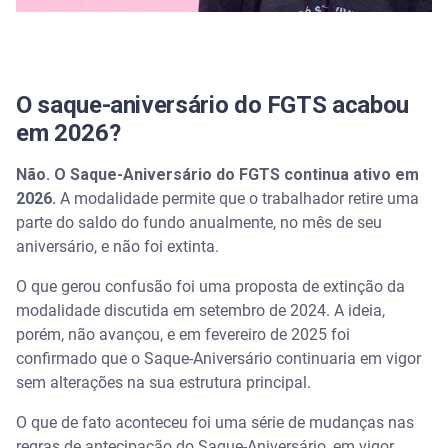
Para demissões ocorridas a partir de janeiro de
2026
O que acontece com a multa de 40% em caso de
demissão
O saque-aniversário do FGTS acabou
em 2026?
Como cancelar o saque-aniversário antes da
transição definitiva
Não.
O Saque-Aniversário do FGTS continua ativo em
2026.
Encontre as melhores opções de crédito no Serasa
A modalidade permite que o trabalhador retire uma
Crédito
parte do saldo do fundo anualmente, no mês de seu
aniversário, e não foi extinta.
Perguntas frequentes sobre o fim do saque-
aniversário
O que gerou confusão foi uma proposta de extinção da
modalidade discutida em setembro de 2024. A ideia,
O saque-aniversário do FGTS vai acabar mesmo?
porém, não avançou, e em fevereiro de 2025 foi
confirmado que o Saque-Aniversário continuaria em vigor
Quem tem antecipação de saque-aniversário pode
sem alterações na sua estrutura principal.
voltar para o saque-rescisão?
O que de fato aconteceu foi uma série de mudanças nas
Qual a diferença entre o novo consignado do FGTS
regras de antecipação do Saque-Aniversário, em vigor