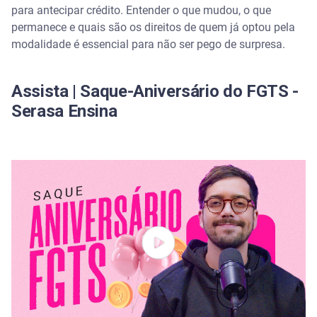
Seu dinheiro está seguro
para antecipar crédito. Entender o que mudou, o que
permanece e quais são os direitos de quem já optou pela
Quais são as novas regras para quem deseja sacar
modalidade é essencial para não ser pego de surpresa.
o FGTS
Assista | Saque-Aniversário do FGTS -
Como fica a situação de quem já contratou a
antecipação do saque-aniversário
Serasa Ensina
O fim da trava de dois anos para o retorno ao
saque-rescisão
Entenda o novo crédito consignado do FGTS que
substitui o saque-aniversário
Quem foi demitido pode sacar o saldo total com as
novas regras?
Quem foi demitido pode sacar o saldo total com as
novas regras?