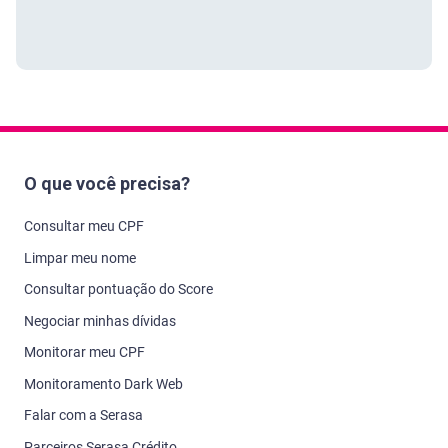
Negociar minhas dívidas
Monitorar meu CPF
Monitoramento Dark Web
Falar com a Serasa
Parceiros Serasa Crédito
Atualizar meus dados
Soluções para empresas
Soluções para grandes empresas
Como tratamos seus dados
Todos os sites
Serasa Crédito
Serasa Premium
Serasa Score
Serasa Limpa Nome