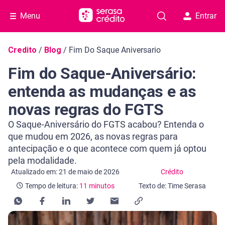
Menu
Entrar
Navegação do blog
Credito
/
Blog
/
Fim Do Saque Aniversario
Fim do Saque-Aniversário:
entenda as mudanças e as
novas regras do FGTS
O Saque-Aniversário do FGTS acabou? Entenda o
que mudou em 2026, as novas regras para
antecipação e o que acontece com quem já optou
pela modalidade.
Categoria Crédito
Tempo de leitura: 11 minutos
Atualizado em: 21 de maio de 2026
Crédito
Tempo de leitura:
11 minutos
Texto de: Time Serasa