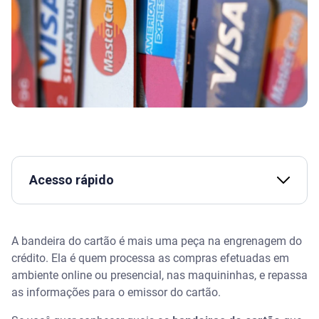
Acesso rápido
Assista | Dicas da Serasa para aumentar o limite do
cartão de crédito
A bandeira do cartão é mais uma peça na engrenagem do
crédito. Ela é quem processa as compras efetuadas em
O que são e qual a importância das bandeiras de
ambiente online ou presencial, nas maquininhas, e repassa
cartão
as informações para o emissor do cartão.
Bandeiras de cartão: diferenças e benefícios