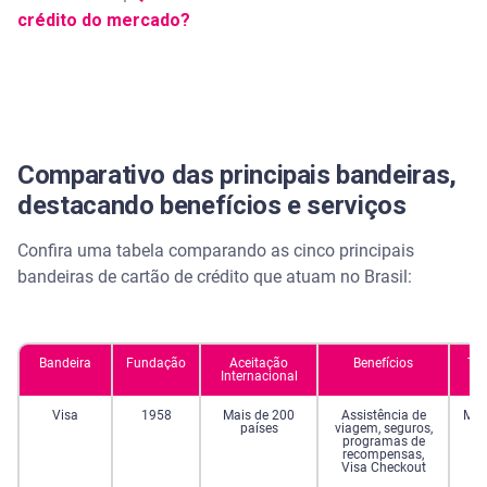
crédito do mercado?
Comparativo das principais bandeiras,
destacando benefícios e serviços
Confira uma tabela comparando as cinco principais
bandeiras de cartão de crédito que atuam no Brasil:
Bandeira
Fundação
Aceitação
Benefícios
Ta
Internacional
Visa
1958
Mais de 200
Assistência de
Méd
países
viagem, seguros,
programas de
recompensas,
Visa Checkout