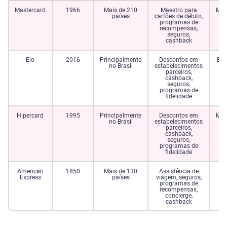
Mastercard
1966
Mais de 210
Maestro para
Méd
países
cartões de débito,
programas de
recompensas,
seguros,
cashback
Elo
2016
Principalmente
Descontos em
Bai
no Brasil
estabelecimentos
parceiros,
cashback,
seguros,
programas de
fidelidade
Hipercard
1995
Principalmente
Descontos em
Méd
no Brasil
estabelecimentos
parceiros,
cashback,
seguros,
programas de
fidelidade
American
1850
Mais de 130
Assistência de
Al
Express
países
viagem, seguros,
programas de
recompensas,
concierge,
cashback