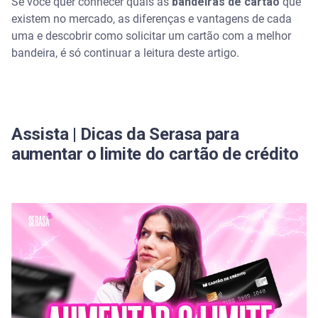
Se você quer conhecer quais as
bandeiras de cartão
que
existem no mercado, as diferenças e vantagens de cada
Bandeira Mastercard
uma e descobrir como solicitar um cartão com a melhor
bandeira, é só continuar a leitura deste artigo.
Bandeira Visa
Bandeira Hipercard
Assista | Dicas da Serasa para
aumentar o limite do cartão de crédito
Bandeira American Express
Bandeira Elo
Bandeiras de cartão de crédito: como escolher a
melhor?
Comparativo das principais bandeiras, destacando
benefícios e serviços