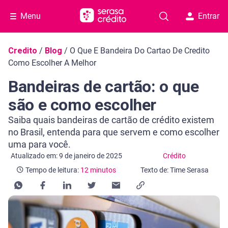
Menu
Entrar
Navegação do blog
Credito
/
Blog
/
O Que E Bandeira Do Cartao De Credito
Como Escolher A Melhor
Bandeiras de cartão: o que
são e como escolher
Saiba quais bandeiras de cartão de crédito existem
no Brasil, entenda para que servem e como escolher
uma para você.
Categoria Crédito
Tempo de leitura: 12 minutos
Atualizado em: 9 de janeiro de 2025
Crédito
Tempo de leitura:
12 minutos
Texto de: Time Serasa