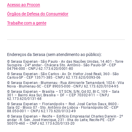
Acesso ao Procon
Órgãos de Defesa do Consumidor
Trabalhe com a gente
Endereços da Serasa (sem atendimento ao público):
Serasa Experian - São Paulo - Endereço: Avenida das Nações Unidas, núme
© Serasa Experian - São Paulo - Av das Nações Unidas, 14.401 - Torre
Sucupira - 24º andar - Chácara Sto. Antônio - São Paulo-SP - CEP
04794-000 - CNPJ 62.173.620/0001-80
Serasa Experian - São Carlos - Endereço: Avenida Doutor Heitor José Real
© Serasa Experian - São Carlos - Av. Dr. Heitor José Reali, 360 - São
Carlos-SP - CEP 13571-385 - CNPJ 62.173.620/0093-06
Serasa Experian - Blumenau - Endereço: Rua Almirante Tamandaré, número
© Serasa Experian - Blumenau - Rua Almirante Tamandaré, 1024 - Vila
Nova - Blumenau-SC - CEP 89035-000 - CNPJ 62.173.620/0104-95
Serasa Experian - Brasília, Endereço: Setor Comercial Norte, sem número, e
© Serasa Experian – Brasília – ST SCN, S/N, Qd 02, Bl C, 109 – Sala
301 – Bairro Asa Sul, Brasília – DF – CEP 70302-911 – CNPJ
62.173.620/0131-68
Serasa Experian - Florianópolis, Endereço: Rodovia José Carlos, número 8
© Serasa Experian – Florianópolis – Rod. José Carlos Daux, 8600 -
Sala 02 - Bloco 07 - Sto. Antônio de Lisboa - Florianópolis-SC - CEP
88.050-001 – CNPJ 62.173.620/0132-49
Serasa Experian - Recife, Endereço: Edifício Empresarial Charles Darwin,
© Serasa Experian – Recife – Edifício Empresarial Charles Darwin - 2º
andar - R. Sen. José Henrique, 231 - Ilha do Leite, Recife-PE - CEP
50070-460 – CNPJ 62.173.620/0133-20