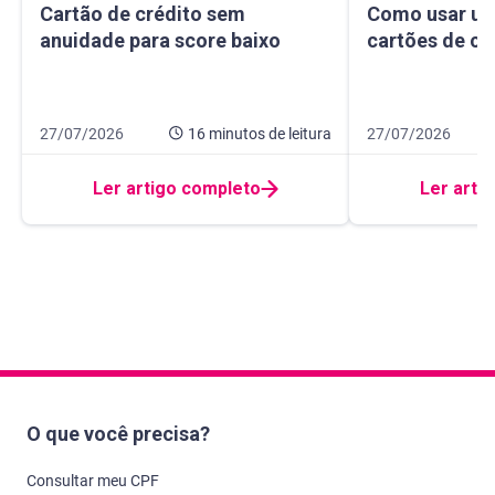
Cartão de crédito sem anuidade para score baixo
Como usar um ma
Cartão de crédito sem
Como usar um
anuidade para score baixo
cartões de cr
Data de publicação 27 de julho de 2026
16 minutos de leitura
Data de publicação
10 minutos de leit
27/07/2026
16 minutos
de leitura
27/07/2026
Ler artigo completo
Ler arti
O que você precisa?
Consultar meu CPF