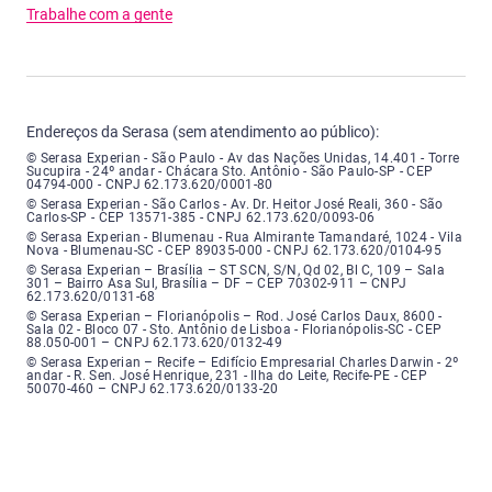
Trabalhe com a gente
Endereços da Serasa (sem atendimento ao público):
Serasa Experian - São Paulo - Endereço: Avenida das Nações Unidas, núme
© Serasa Experian - São Paulo - Av das Nações Unidas, 14.401 - Torre
Sucupira - 24º andar - Chácara Sto. Antônio - São Paulo-SP - CEP
04794-000 - CNPJ 62.173.620/0001-80
Serasa Experian - São Carlos - Endereço: Avenida Doutor Heitor José Real
© Serasa Experian - São Carlos - Av. Dr. Heitor José Reali, 360 - São
Carlos-SP - CEP 13571-385 - CNPJ 62.173.620/0093-06
Serasa Experian - Blumenau - Endereço: Rua Almirante Tamandaré, número
© Serasa Experian - Blumenau - Rua Almirante Tamandaré, 1024 - Vila
Nova - Blumenau-SC - CEP 89035-000 - CNPJ 62.173.620/0104-95
Serasa Experian - Brasília, Endereço: Setor Comercial Norte, sem número, e
© Serasa Experian – Brasília – ST SCN, S/N, Qd 02, Bl C, 109 – Sala
301 – Bairro Asa Sul, Brasília – DF – CEP 70302-911 – CNPJ
62.173.620/0131-68
Serasa Experian - Florianópolis, Endereço: Rodovia José Carlos, número 8
© Serasa Experian – Florianópolis – Rod. José Carlos Daux, 8600 -
Sala 02 - Bloco 07 - Sto. Antônio de Lisboa - Florianópolis-SC - CEP
88.050-001 – CNPJ 62.173.620/0132-49
Serasa Experian - Recife, Endereço: Edifício Empresarial Charles Darwin,
© Serasa Experian – Recife – Edifício Empresarial Charles Darwin - 2º
andar - R. Sen. José Henrique, 231 - Ilha do Leite, Recife-PE - CEP
50070-460 – CNPJ 62.173.620/0133-20